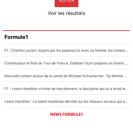
Neal Maupay
4%
Voir les résultats
Amine Harit
3%
Faris Moumbagna
Formule1
5%
F1 : Charles Leclerc surpris par les paparazzis avec sa femme, les rumeurs étaient vraies !
Un autre joueur
5%
Comme pour le final du Tour de France, Esteban Ocon propose un Grand Prix de Formule 1 à Paris : «Autour de l’Arc de Triomphe, ce serait génial» !
1506 personnes ont participé aux votes.
Nouvelle rumeur autour de la santé de Michael Schumacher : Sa femme Corinna sort du silence
F1 - Lewis Hamilton victime de harcèlement, la discipline qui lui a évité le pire : «J'aurais probablement mal tourné»
Lewis Hamilton : Le talent inattendu dévoilé sur les réseaux sociaux qui a impressionné Kim Kardashian pendant leurs vacances en amoureux !
NEWS FORMULE1