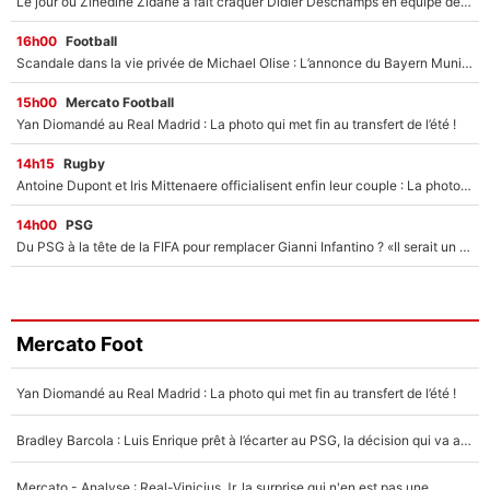
Le jour où Zinedine Zidane a fait craquer Didier Deschamps en équipe de France : «Je m’en suis voulu», l’ancien sélectionneur a regretté son geste !
16h00
Football
Scandale dans la vie privée de Michael Olise : L’annonce du Bayern Munich sur son enfant caché
15h00
Mercato Football
Yan Diomandé au Real Madrid : La photo qui met fin au transfert de l’été !
14h15
Rugby
Antoine Dupont et Iris Mittenaere officialisent enfin leur couple : La photo qui enflamme les réseaux sociaux
14h00
PSG
Du PSG à la tête de la FIFA pour remplacer Gianni Infantino ? «Il serait un mauvais président», le patron de la Liga s'attaque à Nasser Al-Khelaïfi !
Mercato Foot
Yan Diomandé au Real Madrid : La photo qui met fin au transfert de l’été !
Bradley Barcola : Luis Enrique prêt à l’écarter au PSG, la décision qui va accélérer son transfert à Liverpool ?
Mercato - Analyse : Real-Vinicius Jr, la surprise qui n'en est pas une...