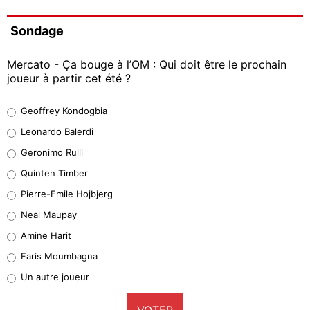
Sondage
Mercato - Ça bouge à l’OM : Qui doit être le prochain
joueur à partir cet été ?
Geoffrey Kondogbia
Geoffrey Kondogbia
38%
Leonardo Balerdi
Leonardo Balerdi
Geronimo Rulli
32%
Quinten Timber
Geronimo Rulli
Pierre-Emile Hojbjerg
5%
Neal Maupay
Quinten Timber
Amine Harit
1%
Faris Moumbagna
Pierre-Emile Hojbjerg
Un autre joueur
9%
VOTER