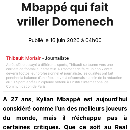
Mbappé qui fait
vriller Domenech
Publié le 16 juin 2026 à 04h00
Thibault Morlain
-
Journaliste
Après s’être essayé à différents sports, Thibault se tourne vers une
carrière de footballeur amateur. Au moment de faire un choix entre
devenir footballeur professionnel et journaliste, les qualités ont fait
pencher la balance d’un côté. Le voilà désormais au sein de la rédaction
du 10 Sport, après un diplôme obtenu à l’Institut International de
Communication de Paris.
A 27 ans, Kylian Mbappé est aujourd’hui
considéré comme l’un des meilleurs joueurs
du monde, mais il n’échappe pas à
certaines critiques. Que ce soit au Real