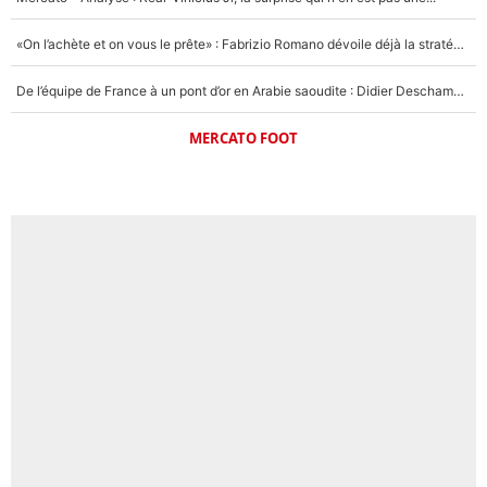
«On l’achète et on vous le prête» : Fabrizio Romano dévoile déjà la stratégie du PSG avec le transfert de Zion Suzuki !
De l’équipe de France à un pont d’or en Arabie saoudite : Didier Deschamps a donné sa réponse !
MERCATO FOOT