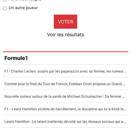
Pierre-Emile Hojbjerg
Un autre joueur
9%
VOTER
Neal Maupay
4%
Voir les résultats
Amine Harit
3%
Faris Moumbagna
Formule1
4%
F1 : Charles Leclerc surpris par les paparazzis avec sa femme, les rumeurs étaient vraies !
Un autre joueur
5%
Comme pour le final du Tour de France, Esteban Ocon propose un Grand Prix de Formule 1 à Paris : «Autour de l’Arc de Triomphe, ce serait génial» !
1468 personnes ont participé aux votes.
Nouvelle rumeur autour de la santé de Michael Schumacher : Sa femme Corinna sort du silence
F1 - Lewis Hamilton victime de harcèlement, la discipline qui lui a évité le pire : «J'aurais probablement mal tourné»
Lewis Hamilton : Le talent inattendu dévoilé sur les réseaux sociaux qui a impressionné Kim Kardashian pendant leurs vacances en amoureux !