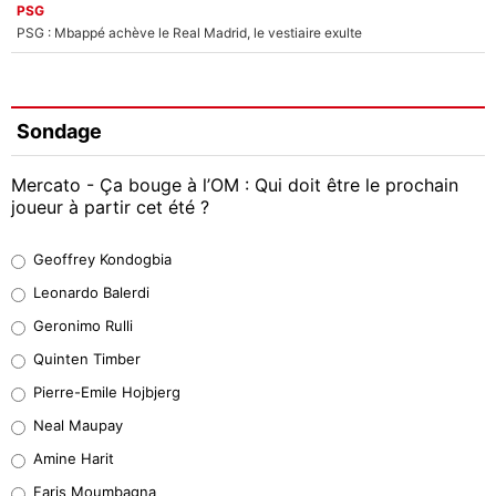
PSG
PSG : Mbappé achève le Real Madrid, le vestiaire exulte
Sondage
Mercato - Ça bouge à l’OM : Qui doit être le prochain
joueur à partir cet été ?
Geoffrey Kondogbia
Geoffrey Kondogbia
38%
Leonardo Balerdi
Leonardo Balerdi
Geronimo Rulli
32%
Quinten Timber
Geronimo Rulli
Pierre-Emile Hojbjerg
4%
Neal Maupay
Quinten Timber
Amine Harit
1%
Faris Moumbagna