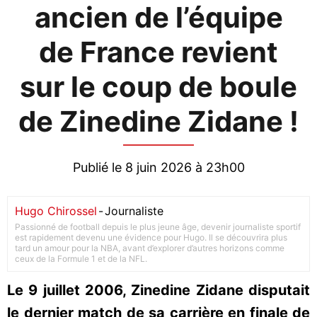
ancien de l’équipe
de France revient
sur le coup de boule
de Zinedine Zidane !
Publié le 8 juin 2026 à 23h00
Hugo Chirossel
-
Journaliste
Passionné de football depuis le plus jeune âge, devenir journaliste sportif
est rapidement devenu une évidence pour Hugo. Il se découvrira plus
tard un amour pour la NBA, avant d’explorer d’autres horizons comme
ceux de la Formule 1 et de la NFL.
Le 9 juillet 2006, Zinedine Zidane disputait
le dernier match de sa carrière en finale de