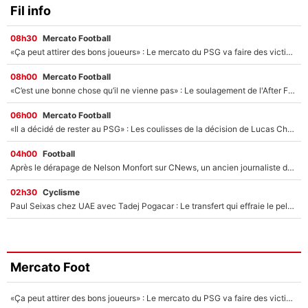
Fil info
08h30
Mercato Football
«Ça peut attirer des bons joueurs» : Le mercato du PSG va faire des victimes dans l'effectif de Luis Enrique ?
08h00
Mercato Football
«C’est une bonne chose qu’il ne vienne pas» : Le soulagement de l'After Foot après le transfert avorté de Yan Diomandé au PSG
06h00
Mercato Football
«Il a décidé de rester au PSG» : Les coulisses de la décision de Lucas Chevalier pour son transfert
04h00
Football
Après le dérapage de Nelson Monfort sur CNews, un ancien journaliste de France Télévisions relance la polémique sur les incendies en Gironde
02h30
Cyclisme
Paul Seixas chez UAE avec Tadej Pogacar : Le transfert qui effraie le peloton, «c’est la pire des choses qui puisse arriver»
Mercato Foot
«Ça peut attirer des bons joueurs» : Le mercato du PSG va faire des victimes dans l'effectif de Luis Enrique ?