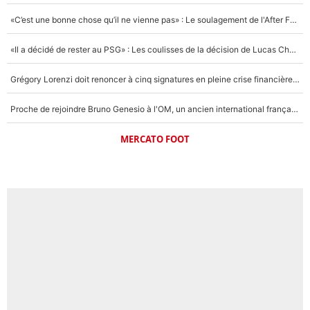
«C’est une bonne chose qu’il ne vienne pas» : Le soulagement de l'After Foot après le transfert avorté de Yan Diomandé au PSG
«Il a décidé de rester au PSG» : Les coulisses de la décision de Lucas Chevalier pour son transfert
Grégory Lorenzi doit renoncer à cinq signatures en pleine crise financière : L’IA propose sept noms à l’OM pour un mercato réussi... à seulement 5M€ !
Proche de rejoindre Bruno Genesio à l'OM, un ancien international français va finalement débarquer... sur RMC !
MERCATO FOOT