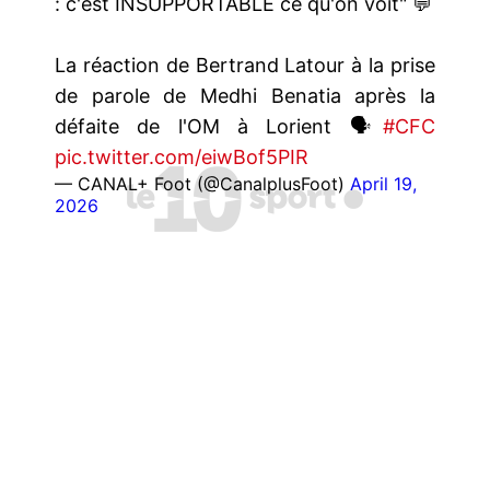
: c'est INSUPPORTABLE ce qu'on voit" 💬
La réaction de Bertrand Latour à la prise
de parole de Medhi Benatia après la
défaite de l'OM à Lorient 🗣️
#CFC
pic.twitter.com/eiwBof5PIR
— CANAL+ Foot (@CanalplusFoot)
April 19,
2026