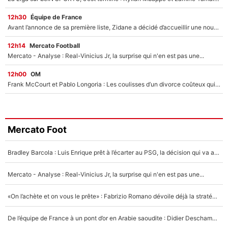
12h30
Équipe de France
Avant l’annonce de sa première liste, Zidane a décidé d’accueillir une nouvelle tête en équipe de France
12h14
Mercato Football
Mercato - Analyse : Real-Vinicius Jr, la surprise qui n'en est pas une...
12h00
OM
Frank McCourt et Pablo Longoria : Les coulisses d’un divorce coûteux qui ruine l’OM à petit feu…
Mercato Foot
Bradley Barcola : Luis Enrique prêt à l’écarter au PSG, la décision qui va accélérer son transfert à Liverpool ?
Mercato - Analyse : Real-Vinicius Jr, la surprise qui n'en est pas une...
«On l’achète et on vous le prête» : Fabrizio Romano dévoile déjà la stratégie du PSG avec le transfert de Zion Suzuki !
De l’équipe de France à un pont d’or en Arabie saoudite : Didier Deschamps a donné sa réponse !