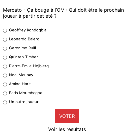
Mercato - Ça bouge à l’OM : Qui doit être le prochain
joueur à partir cet été ?
Geoffrey Kondogbia
Geoffrey Kondogbia
38%
Leonardo Balerdi
Leonardo Balerdi
Geronimo Rulli
32%
Quinten Timber
Geronimo Rulli
Pierre-Emile Hojbjerg
4%
Neal Maupay
Quinten Timber
Amine Harit
1%
Faris Moumbagna
Pierre-Emile Hojbjerg
Un autre joueur
9%
VOTER
Neal Maupay
4%
Voir les résultats