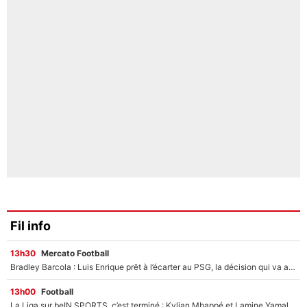
Fil info
13h30
Mercato Football
Bradley Barcola : Luis Enrique prêt à l’écarter au PSG, la décision qui va accélérer son transfert à Liverpool ?
13h00
Football
La Liga sur beIN SPORTS, c’est terminé : Kylian Mbappé et Lamine Yamal changent de chaîne, «le moment était venu d'ouvrir un nouveau chapitre»