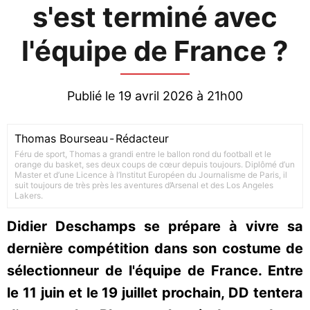
s'est terminé avec
l'équipe de France ?
Publié le 19 avril 2026 à 21h00
Thomas Bourseau
-
Rédacteur
Féru de sport, Thomas a grandi entre le ballon rond du football et le
orange du basket, ses deux coups de cœur depuis toujours. Diplômé d’un
Master et d’une Licence à l’Institut Européen du Journalisme de Paris, il
suit toujours de très près les aventures d’Arsenal et des Los Angeles
Lakers.
Didier Deschamps se prépare à vivre sa
dernière compétition dans son costume de
sélectionneur de l'équipe de France. Entre
le 11 juin et le 19 juillet prochain, DD tentera