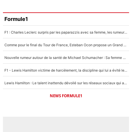
Amine Harit
3%
Faris Moumbagna
Formule1
4%
F1 : Charles Leclerc surpris par les paparazzis avec sa femme, les rumeurs étaient vraies !
Un autre joueur
5%
Comme pour le final du Tour de France, Esteban Ocon propose un Grand Prix de Formule 1 à Paris : «Autour de l’Arc de Triomphe, ce serait génial» !
1490 personnes ont participé aux votes.
Nouvelle rumeur autour de la santé de Michael Schumacher : Sa femme Corinna sort du silence
F1 - Lewis Hamilton victime de harcèlement, la discipline qui lui a évité le pire : «J'aurais probablement mal tourné»
Lewis Hamilton : Le talent inattendu dévoilé sur les réseaux sociaux qui a impressionné Kim Kardashian pendant leurs vacances en amoureux !
NEWS FORMULE1