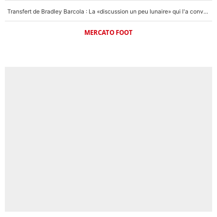
Transfert de Bradley Barcola : La «discussion un peu lunaire» qui l'a convaincu de quitter le PSG, son entourage est pointé du doigt
MERCATO FOOT