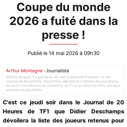
Coupe du monde
2026 a fuité dans la
presse !
Publié le 14 mai 2026 à 09h30
Arthur Montagne
-
Journaliste
Affamé de sport, il a grandi au son des moteurs de Formule 1 et des
exploits de Ronaldinho. Aujourd’hui, diplomé d'un Master de journalisme
de sport, il ne rate plus un Grand Prix de F1 ni un match du PSG, ses deux
passions et spécialités
C'est ce jeudi soir dans le Journal de 20
Heures de TF1 que Didier Deschamps
dévoilera la liste des joueurs retenus pour