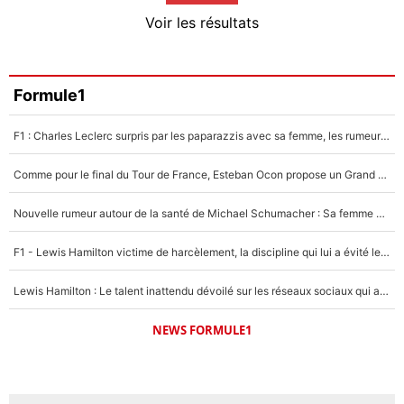
4%
Voir les résultats
Amine Harit
3%
Faris Moumbagna
Formule1
5%
F1 : Charles Leclerc surpris par les paparazzis avec sa femme, les rumeurs étaient vraies !
Un autre joueur
5%
Comme pour le final du Tour de France, Esteban Ocon propose un Grand Prix de Formule 1 à Paris : «Autour de l’Arc de Triomphe, ce serait génial» !
1480 personnes ont participé aux votes.
Nouvelle rumeur autour de la santé de Michael Schumacher : Sa femme Corinna sort du silence
F1 - Lewis Hamilton victime de harcèlement, la discipline qui lui a évité le pire : «J'aurais probablement mal tourné»
Lewis Hamilton : Le talent inattendu dévoilé sur les réseaux sociaux qui a impressionné Kim Kardashian pendant leurs vacances en amoureux !
NEWS FORMULE1