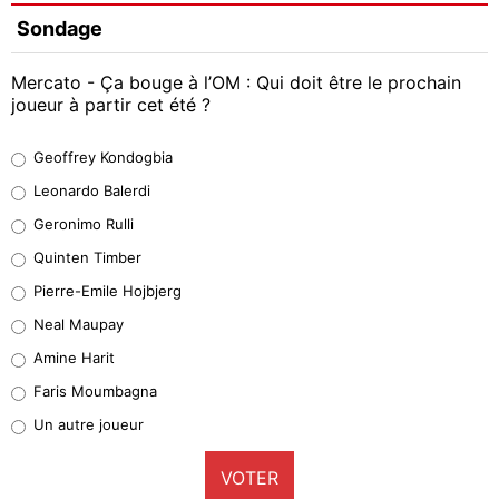
Sondage
Mercato - Ça bouge à l’OM : Qui doit être le prochain
joueur à partir cet été ?
Geoffrey Kondogbia
Geoffrey Kondogbia
38%
Leonardo Balerdi
Leonardo Balerdi
Geronimo Rulli
32%
Quinten Timber
Geronimo Rulli
Pierre-Emile Hojbjerg
4%
Neal Maupay
Quinten Timber
Amine Harit
1%
Faris Moumbagna
Pierre-Emile Hojbjerg
Un autre joueur
9%
VOTER
Neal Maupay