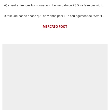
«Ça peut attirer des bons joueurs» : Le mercato du PSG va faire des victimes dans l'effectif de Luis Enrique ?
«C’est une bonne chose qu’il ne vienne pas» : Le soulagement de l'After Foot après le transfert avorté de Yan Diomandé au PSG
MERCATO FOOT