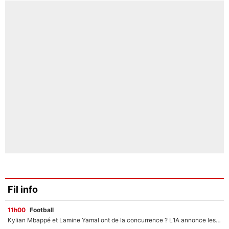
Fil info
11h00
Football
Kylian Mbappé et Lamine Yamal ont de la concurrence ? L’IA annonce les 5 joueurs qui vont dominer le football dans les années à venir !