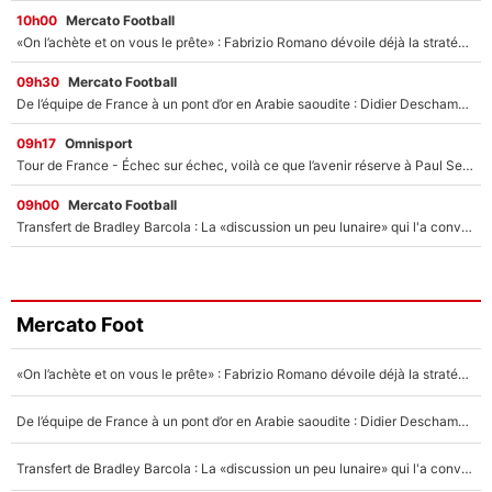
10h00
Mercato Football
«On l’achète et on vous le prête» : Fabrizio Romano dévoile déjà la stratégie du PSG avec le transfert de Zion Suzuki !
09h30
Mercato Football
De l’équipe de France à un pont d’or en Arabie saoudite : Didier Deschamps a donné sa réponse !
09h17
Omnisport
Tour de France - Échec sur échec, voilà ce que l’avenir réserve à Paul Seixas : «Tant qu’il y aura un Pogacar comme celui-là...»
09h00
Mercato Football
Transfert de Bradley Barcola : La «discussion un peu lunaire» qui l'a convaincu de quitter le PSG, son entourage est pointé du doigt
Mercato Foot
«On l’achète et on vous le prête» : Fabrizio Romano dévoile déjà la stratégie du PSG avec le transfert de Zion Suzuki !
De l’équipe de France à un pont d’or en Arabie saoudite : Didier Deschamps a donné sa réponse !
Transfert de Bradley Barcola : La «discussion un peu lunaire» qui l'a convaincu de quitter le PSG, son entourage est pointé du doigt