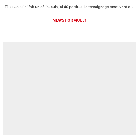
F1 : « Je lui ai fait un câlin, puis j’ai dû partir...», le témoignage émouvant de Max Verstappen sur sa fille
NEWS FORMULE1