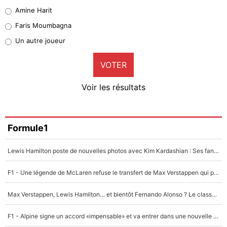
Quinten Timber
Amine Harit
1%
Faris Moumbagna
Pierre-Emile Hojbjerg
Un autre joueur
9%
VOTER
Neal Maupay
4%
Voir les résultats
Amine Harit
3%
Faris Moumbagna
Formule1
4%
Lewis Hamilton poste de nouvelles photos avec Kim Kardashian : Ses fans le voient déjà redevenir champion du monde de F1 grâce à elle !
Un autre joueur
5%
F1 - Une légende de McLaren refuse le transfert de Max Verstappen qui pourrait «faire des vagues» et plomber l'ambiance dans l'équipe
1718 personnes ont participé aux votes.
Max Verstappen, Lewis Hamilton… et bientôt Fernando Alonso ? Le classement des pilotes les mieux payés en Formule 1 risque de changer !
F1 - Alpine signe un accord «impensable» et va entrer dans une nouvelle dimension : Grande nouvelle pour Pierre Gasly !