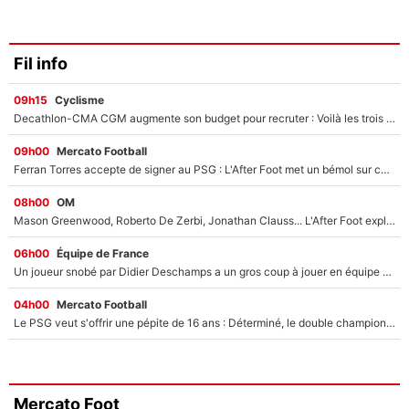
Fil info
09h15
Cyclisme
Decathlon-CMA CGM augmente son budget pour recruter : Voilà les trois premiers coureurs qui font rejoindre Paul Seixas en 2027 !
09h00
Mercato Football
Ferran Torres accepte de signer au PSG : L'After Foot met un bémol sur ce transfert, le champion du monde va couter trop cher ?
08h00
OM
Mason Greenwood, Roberto De Zerbi, Jonathan Clauss... L'After Foot explique pourquoi Medhi Benatia a craqué à l'OM !
06h00
Équipe de France
Un joueur snobé par Didier Deschamps a un gros coup à jouer en équipe de France : Zinedine Zidane a trouvé son numéro 9 ?
04h00
Mercato Football
Le PSG veut s'offrir une pépite de 16 ans : Déterminé, le double champion d'Europe en titre est prêt à lâcher 40M€ pour celui que l'on compare déjà à Vinicius Jr !
Mercato Foot