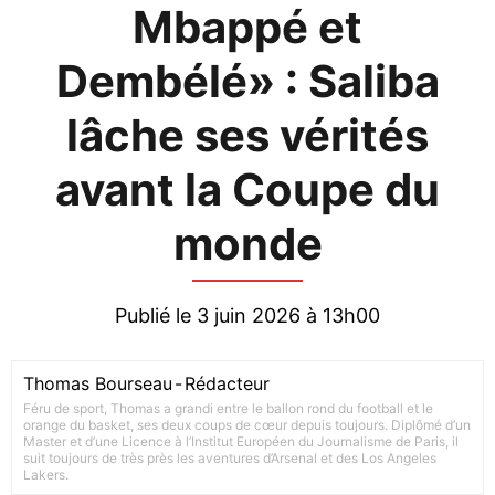
Mbappé et
Dembélé» : Saliba
lâche ses vérités
avant la Coupe du
monde
Publié le 3 juin 2026 à 13h00
Thomas Bourseau
-
Rédacteur
Féru de sport, Thomas a grandi entre le ballon rond du football et le
orange du basket, ses deux coups de cœur depuis toujours. Diplômé d’un
Master et d’une Licence à l’Institut Européen du Journalisme de Paris, il
suit toujours de très près les aventures d’Arsenal et des Los Angeles
Lakers.