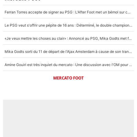
Ferran Torres accepte de signer au PSG : L'After Foot met un bémol sur ce transfert, le champion du monde va couter trop cher ?
Le PSG veut s'offrir une pépite de 16 ans : Déterminé, le double champion d'Europe en titre est prêt à lâcher 40M€ pour celui que l'on compare déjà à Vinicius Jr !
«Je veux mettre les choses au clair» : Annoncé au PSG, Mika Godts met fin au suspense et éteint la polémique sur son transfert !
Mika Godts sorti du 11 de départ de l'Ajax Amsterdam à cause de son transfert imminent vers le PSG ? Son agent répond cash !
Amine Gouiri est très inquiet du mercato : Une discussion avec l'OM pour acter son transfert !
MERCATO FOOT