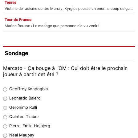
Tennis
Victime de racisme contre Murray, Kyrgios pousse un énorme coup de gueule !
Tour de France
Marion Rousse : Le mariage que personne n'a vu venir !
Sondage
Mercato - Ça bouge à l’OM : Qui doit être le prochain
joueur à partir cet été ?
Geoffrey Kondogbia
Geoffrey Kondogbia
37%
Leonardo Balerdi
Leonardo Balerdi
Geronimo Rulli
32%
Quinten Timber
Geronimo Rulli
Pierre-Emile Hojbjerg
5%
Neal Maupay