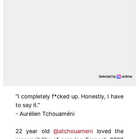
“I completely f*cked up. Honestly, I have
to say it.”
- Aurélien Tchouaméni
22 year old
@atchouameni
loved the