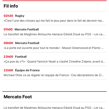
Fil info
02h30
Rugby
«C’est l'une des choses qui me fait le plus peur dans le fait de devenir maman» : En couple avec Antoine Dupont, Iris Mittenaere s'inquiète déjà pour ses futurs enfants !
01h00
Mercato Football
Le transfert de Maghnes Akliouche menace Désiré Doué au PSG : «Je valide à 200%»
00h00
Mercato Football
«La porte est ouverte pour tout le monde» : Mason Greenwood et Pierre-Emerick Aubameyang ont quitté l'OM, Amine Gouiri balance sur la suite du mercato et sur la réaction du vestiaire !
23h00
Football
«Ça pue du c*l» : Quand Yannick Noah a clashé Zinedine Zidane, avant de se faire recadrer par le nouveau sélectionneur de l'équipe de France !
22h00
Équipe de France
Michael Olise va se régaler en équipe de France : Ces déclarations de Zinedine Zidane qui prouvent qu'il va tout miser sur la star du Bayern Munich !
Mercato Foot
Le transfert de Maghnes Akliouche menace Désiré Doué au PSG : «Je valide à 200%»