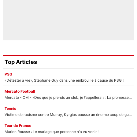
Top Articles
PSG
«Détester à vie», Stéphane Guy dans une embrouille à cause du PSG !
Mercato Football
Mercato - OM - «Dès que je prends un club, je t’appellerai» : La promesse de Marcelino au moment de claquer la porte
Tennis
Victime de racisme contre Murray, Kyrgios pousse un énorme coup de gueule !
Tour de France
Marion Rousse : Le mariage que personne n'a vu venir !