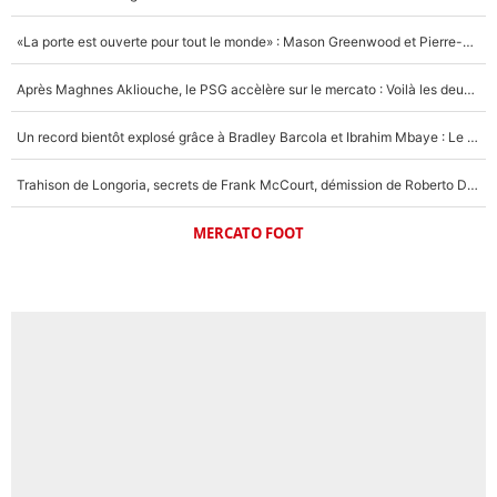
«La porte est ouverte pour tout le monde» : Mason Greenwood et Pierre-Emerick Aubameyang ont quitté l'OM, Amine Gouiri balance sur la suite du mercato et sur la réaction du vestiaire !
Après Maghnes Akliouche, le PSG accèlère sur le mercato : Voilà les deux nouvelles recrues qui vont signer la semaine prochaine ?
Un record bientôt explosé grâce à Bradley Barcola et Ibrahim Mbaye : Le PSG sur le point de réaliser un mercato historique ?
Trahison de Longoria, secrets de Frank McCourt, démission de Roberto De Zerbi : Medhi Benatia se lâche sur son départ de l'OM et fait d'importantes révélations
MERCATO FOOT