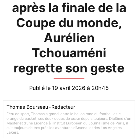
après la finale de la
Coupe du monde,
Aurélien
Tchouaméni
regrette son geste
Publié le 19 avril 2026 à 20h45
Thomas Bourseau
-
Rédacteur
Féru de sport, Thomas a grandi entre le ballon rond du football et le
orange du basket, ses deux coups de cœur depuis toujours. Diplômé d’un
Master et d’une Licence à l’Institut Européen du Journalisme de Paris, il
suit toujours de très près les aventures d’Arsenal et des Los Angeles
Lakers.