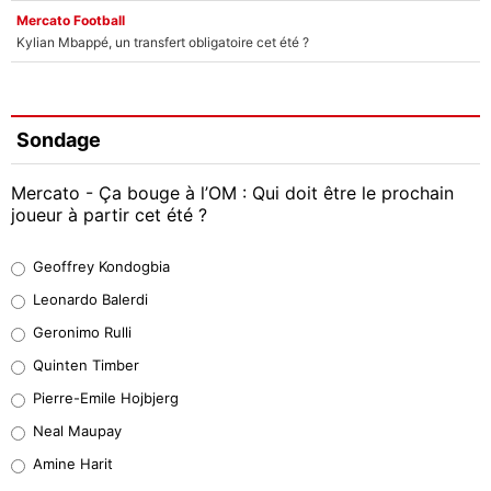
Mercato Football
Kylian Mbappé, un transfert obligatoire cet été ?
Sondage
Mercato - Ça bouge à l’OM : Qui doit être le prochain
joueur à partir cet été ?
Geoffrey Kondogbia
Geoffrey Kondogbia
38%
Leonardo Balerdi
Leonardo Balerdi
Geronimo Rulli
32%
Quinten Timber
Geronimo Rulli
Pierre-Emile Hojbjerg
5%
Neal Maupay
Quinten Timber
Amine Harit
1%