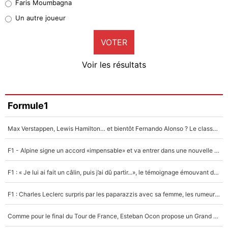
Faris Moumbagna
Pierre-Emile Hojbjerg
Un autre joueur
9%
VOTER
Neal Maupay
4%
Voir les résultats
Amine Harit
3%
Faris Moumbagna
Formule1
4%
Max Verstappen, Lewis Hamilton… et bientôt Fernando Alonso ? Le classement des pilotes les mieux payés en Formule 1 risque de changer !
Un autre joueur
5%
F1 - Alpine signe un accord «impensable» et va entrer dans une nouvelle dimension : Grande nouvelle pour Pierre Gasly !
1664 personnes ont participé aux votes.
F1 : « Je lui ai fait un câlin, puis j’ai dû partir...», le témoignage émouvant de Max Verstappen sur sa fille
F1 : Charles Leclerc surpris par les paparazzis avec sa femme, les rumeurs étaient vraies !
Comme pour le final du Tour de France, Esteban Ocon propose un Grand Prix de Formule 1 à Paris : «Autour de l’Arc de Triomphe, ce serait génial» !