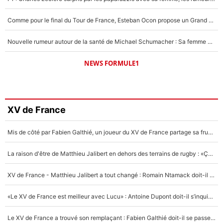
Comme pour le final du Tour de France, Esteban Ocon propose un Grand Prix de Formule 1 à Paris : «Autour de l’Arc de Triomphe, ce serait génial» !
Nouvelle rumeur autour de la santé de Michael Schumacher : Sa femme Corinna sort du silence
NEWS FORMULE1
XV de France
Mis de côté par Fabien Galthié, un joueur du XV de France partage sa frustration : «ils ne me l’ont pas dit tout de suite»
La raison d'être de Matthieu Jalibert en dehors des terrains de rugby : «Ça m'atteint autant que si tu touches à un membre de ma famille»
XV de France - Matthieu Jalibert a tout changé : Romain Ntamack doit-il s’inquiéter pour sa place à un an de la Coupe du monde ?
«Le XV de France est meilleur avec Lucu» : Antoine Dupont doit-il s’inquiéter pour sa place ?
Le XV de France a trouvé son remplaçant : Fabien Galthié doit-il se passer d'Antoine Dupont ?