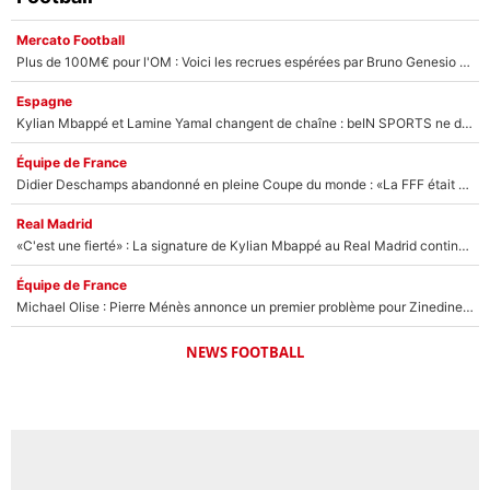
Mercato Football
Plus de 100M€ pour l'OM : Voici les recrues espérées par Bruno Genesio et Grégory Lorenzi après l’opération dégraissage
Espagne
Kylian Mbappé et Lamine Yamal changent de chaîne : beIN SPORTS ne digère pas cette décision historique et prédit un fiasco pour la Liga
Équipe de France
Didier Deschamps abandonné en pleine Coupe du monde : «La FFF était déjà passée à Zinedine Zidane»
Real Madrid
«C'est une fierté» : La signature de Kylian Mbappé au Real Madrid continue de régaler l'Espagne
Équipe de France
Michael Olise : Pierre Ménès annonce un premier problème pour Zinedine Zidane en équipe de France
NEWS FOOTBALL