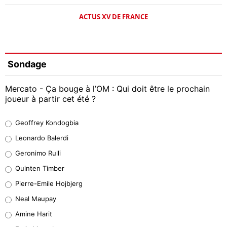
ACTUS XV DE FRANCE
Sondage
Mercato - Ça bouge à l’OM : Qui doit être le prochain
joueur à partir cet été ?
Geoffrey Kondogbia
Geoffrey Kondogbia
38%
Leonardo Balerdi
Leonardo Balerdi
Geronimo Rulli
32%
Quinten Timber
Geronimo Rulli
Pierre-Emile Hojbjerg
5%
Neal Maupay
Quinten Timber
Amine Harit
1%