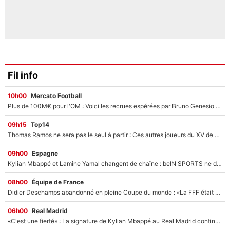
Fil info
10h00
Mercato Football
Plus de 100M€ pour l'OM : Voici les recrues espérées par Bruno Genesio et Grégory Lorenzi après l’opération dégraissage
09h15
Top14
Thomas Ramos ne sera pas le seul à partir : Ces autres joueurs du XV de France pourraient aussi quitter le Stade Toulousain, un club de Top 14 est déjà sur les rangs
09h00
Espagne
Kylian Mbappé et Lamine Yamal changent de chaîne : beIN SPORTS ne digère pas cette décision historique et prédit un fiasco pour la Liga
08h00
Équipe de France
Didier Deschamps abandonné en pleine Coupe du monde : «La FFF était déjà passée à Zinedine Zidane»
06h00
Real Madrid
«C'est une fierté» : La signature de Kylian Mbappé au Real Madrid continue de régaler l'Espagne