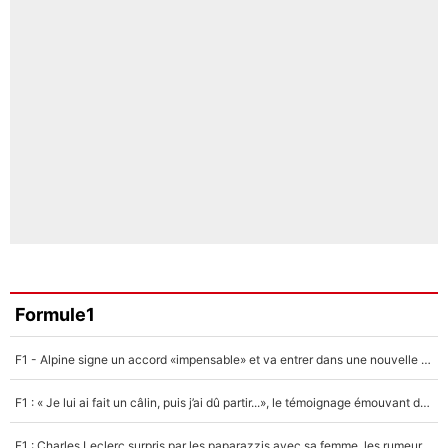
Formule1
F1 - Alpine signe un accord «impensable» et va entrer dans une nouvelle dimension : Grande nouvelle pour Pierre Gasly !
F1 : « Je lui ai fait un câlin, puis j’ai dû partir...», le témoignage émouvant de Max Verstappen sur sa fille
F1 : Charles Leclerc surpris par les paparazzis avec sa femme, les rumeurs étaient vraies !