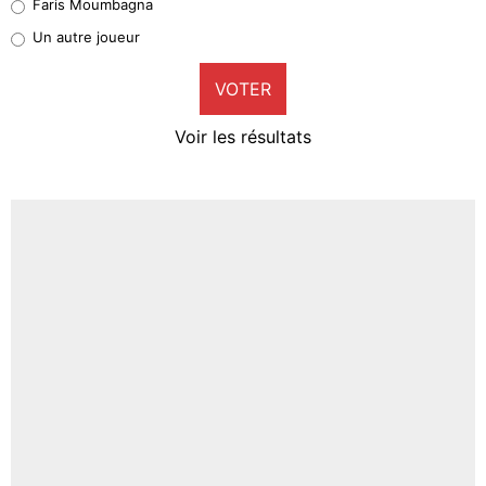
Faris Moumbagna
Pierre-Emile Hojbjerg
Un autre joueur
9%
VOTER
Neal Maupay
4%
Voir les résultats
Amine Harit
3%
Faris Moumbagna
4%
Un autre joueur
5%
1560 personnes ont participé aux votes.