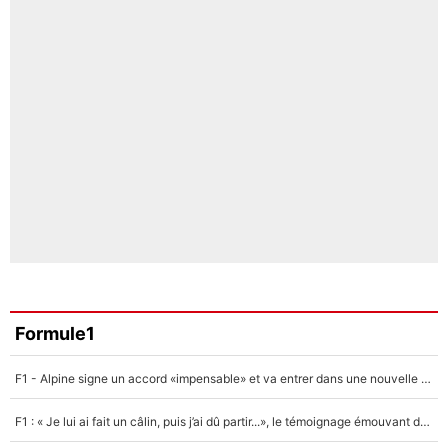
Formule1
F1 - Alpine signe un accord «impensable» et va entrer dans une nouvelle dimension : Grande nouvelle pour Pierre Gasly !
F1 : « Je lui ai fait un câlin, puis j’ai dû partir...», le témoignage émouvant de Max Verstappen sur sa fille