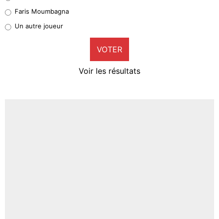
1%
Faris Moumbagna
Pierre-Emile Hojbjerg
Un autre joueur
9%
VOTER
Neal Maupay
4%
Voir les résultats
Amine Harit
3%
Faris Moumbagna
4%
Un autre joueur
5%
1598 personnes ont participé aux votes.