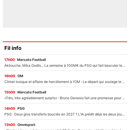
Fil info
17h00
Mercato Football
Akliouche, Mika Godts... La semaine à 100M€ du PSG qui fait basculer le mercato du PSG !
16h00
OM
Climat toxique et affaire de harcèlement à l’OM : Le départ qui soulage le vestiaire de Bruno Genesio
15h00
Mercato Football
«Très, très agréablement surpris» : Bruno Genesio fait une promesse pour la suite du mercato de l’OM et rassure les supporters
14h00
PSG
PSG : Deux gros transferts bouclés en 2027 ? L'IA prédit déjà les deux joueurs qui pourraient rejoindre Luis Enrique !
13h00
Omnisport