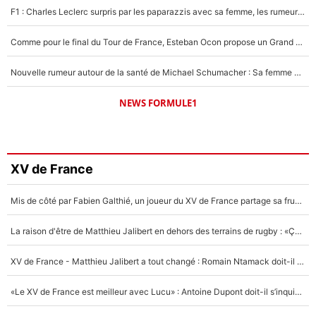
F1 : Charles Leclerc surpris par les paparazzis avec sa femme, les rumeurs étaient vraies !
Comme pour le final du Tour de France, Esteban Ocon propose un Grand Prix de Formule 1 à Paris : «Autour de l’Arc de Triomphe, ce serait génial» !
Nouvelle rumeur autour de la santé de Michael Schumacher : Sa femme Corinna sort du silence
NEWS FORMULE1
XV de France
Mis de côté par Fabien Galthié, un joueur du XV de France partage sa frustration : «ils ne me l’ont pas dit tout de suite»
La raison d'être de Matthieu Jalibert en dehors des terrains de rugby : «Ça m'atteint autant que si tu touches à un membre de ma famille»
XV de France - Matthieu Jalibert a tout changé : Romain Ntamack doit-il s’inquiéter pour sa place à un an de la Coupe du monde ?
«Le XV de France est meilleur avec Lucu» : Antoine Dupont doit-il s’inquiéter pour sa place ?