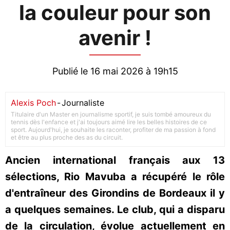
la couleur pour son
avenir !
Publié le 16 mai 2026 à 19h15
Alexis Poch
-
Journaliste
Titulaire d'un Master en journalisme sportif, je suis tombé amoureux du
tennis dès l'enfance et j'ai toujours aimé lire les belles histoires de ce
sport. Aujourd'hui, je souhaite les raconter, profiter de ma passion à fond
et être au plus proche des as du circuit.
Ancien international français aux 13
sélections, Rio Mavuba a récupéré le rôle
d'entraîneur des Girondins de Bordeaux il y
a quelques semaines. Le club, qui a disparu
de la circulation, évolue actuellement en