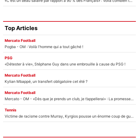
«C'est un beau salaire par rapport à 90 % des Français» : Voilà combien touchait Nelson Monfort sur France Télévisions avant de rejoindre CNews
Top Articles
Mercato Football
Pogba - OM : Voilà l'homme qui a tout gâché !
PSG
«Détester à vie», Stéphane Guy dans une embrouille à cause du PSG !
Mercato Football
Kylian Mbappé, un transfert obligatoire cet été ?
Mercato Football
Mercato - OM - «Dès que je prends un club, je t’appellerai» : La promesse de Marcelino au moment de claquer la porte
Tennis
Victime de racisme contre Murray, Kyrgios pousse un énorme coup de gueule !