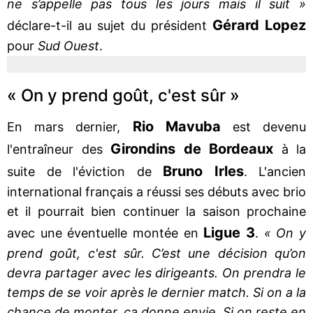
ne s’appelle pas tous les jours mais il suit »
Gérard Lopez
déclare-t-il au sujet du président
pour
Sud Ouest
.
« On y prend goût, c'est sûr »
Rio Mavuba
En mars dernier,
est devenu
Girondins de Bordeaux
l'entraîneur des
à la
Bruno Irles
suite de l'éviction de
. L'ancien
international français a réussi ses débuts avec brio
et il pourrait bien continuer la saison prochaine
Ligue 3
avec une éventuelle montée en
.
« On y
prend goût, c'est sûr. C’est une décision qu’on
devra partager avec les dirigeants. On prendra le
temps de se voir après le dernier match. Si on a la
chance de monter, ça donne envie. Si on reste en