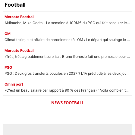
Football
Mercato Football
Akliouche, Mika Godts... La semaine à 100M€ du PSG qui fait basculer le mercato du PSG !
OM
Climat toxique et affaire de harcèlement à l’OM : Le départ qui soulage le vestiaire de Bruno Genesio
Mercato Football
«Très, très agréablement surpris» : Bruno Genesio fait une promesse pour la suite du mercato de l’OM et rassure les supporters
PSG
PSG : Deux gros transferts bouclés en 2027 ? L'IA prédit déjà les deux joueurs qui pourraient rejoindre Luis Enrique !
Omnisport
«C'est un beau salaire par rapport à 90 % des Français» : Voilà combien touchait Nelson Monfort sur France Télévisions avant de rejoindre CNews
NEWS FOOTBALL