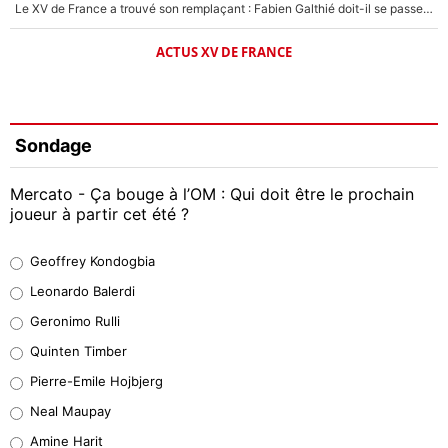
Le XV de France a trouvé son remplaçant : Fabien Galthié doit-il se passer d'Antoine Dupont ?
ACTUS XV DE FRANCE
Sondage
Mercato - Ça bouge à l’OM : Qui doit être le prochain
joueur à partir cet été ?
Geoffrey Kondogbia
Geoffrey Kondogbia
38%
Leonardo Balerdi
Leonardo Balerdi
Geronimo Rulli
32%
Quinten Timber
Geronimo Rulli
Pierre-Emile Hojbjerg
5%
Neal Maupay
Quinten Timber
Amine Harit