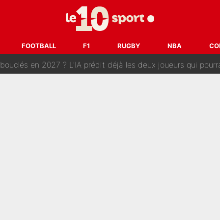
e harcèlement à l’OM : Le départ qui soulage le vestiaire de 
ris» : Bruno Genesio fait une promesse pour la suite du mercato
FOOTBALL
F1
RUGBY
NBA
CO
ouclés en 2027 ? L'IA prédit déjà les deux joueurs qui pourra
t à 90 % des Français» : Voilà combien touchait Nelson Monfort sur Franc
oncernant le PSG : Un gros club étranger prêt à relancer le feuilleton pour 