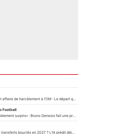
Climat toxique et affaire de harcèlement à l’OM : Le départ qui soulage le vestiaire de Bruno Genesio
 Football
«Très, très agréablement surpris» : Bruno Genesio fait une promesse pour la suite du mercato de l’OM et rassure les supporters
PSG : Deux gros transferts bouclés en 2027 ? L'IA prédit déjà les deux joueurs qui pourraient rejoindre Luis Enrique !