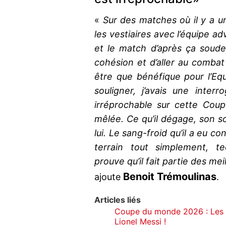
«
Sur des matches où il y a un
les vestiaires avec l’équipe a
et le match d’après ça soude
cohésion et d’aller au combat
être que bénéfique pour l’Equ
souligner, j’avais une interr
irréprochable sur cette Cou
mêlée. Ce qu’il dégage, son s
lui. Le sang-froid qu’il a eu co
terrain tout simplement, t
prouve qu’il fait partie des me
Benoit Trémoulinas
ajoute
.
Articles liés
Coupe du monde 2026 : Les 
Lionel Messi !