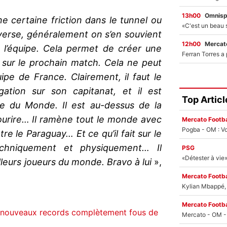
13h00
Omnisp
e certaine friction dans le tunnel ou
dverse, généralement on s’en souvient
12h00
Mercato
 l’équipe. Cela permet de créer une
 sur le prochain match. Cela ne peut
ipe de France. Clairement, il faut le
ogation sur son capitanat, et il est
Top Articl
pe du Monde. Il est au-dessus de la
ourire… Il ramène tout le monde avec
Mercato Footba
Pogba - OM : Vo
ntre le Paraguay… Et ce qu’il fait sur le
echniquement et physiquement… Il
PSG
illeurs joueurs du monde. Bravo à lui
»,
Mercato Footba
Kylian Mbappé, u
Mercato Footba
nouveaux records complètement fous de