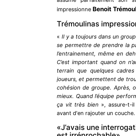
Benoit Trémou
impressionne
Trémoulinas impressi
«
Il y a toujours dans un grou
se permettre de prendre la par
l’entrainement, même en deho
C’est important quand on n’ar
terrain que quelques cadres
joueurs, et permettent de trou
cohésion de groupe. Après, on
mieux. Quand l’équipe performe
ça vit très bien
», assure-t-i
avant d'en rajouter un couche.
«J’avais une interrogati
est irréprochable»