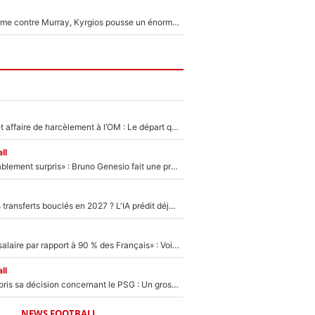
Victime de racisme contre Murray, Kyrgios pousse un énorme coup de gueule !
Climat toxique et affaire de harcèlement à l’OM : Le départ qui soulage le vestiaire de Bruno Genesio
ll
«Très, très agréablement surpris» : Bruno Genesio fait une promesse pour la suite du mercato de l’OM et rassure les supporters
PSG : Deux gros transferts bouclés en 2027 ? L'IA prédit déjà les deux joueurs qui pourraient rejoindre Luis Enrique !
«C'est un beau salaire par rapport à 90 % des Français» : Voilà combien touchait Nelson Monfort sur France Télévisions avant de rejoindre CNews
ll
Ferran Torres a pris sa décision concernant le PSG : Un gros club étranger prêt à relancer le feuilleton pour la signature du champion du monde 2026 !
NEWS FOOTBALL