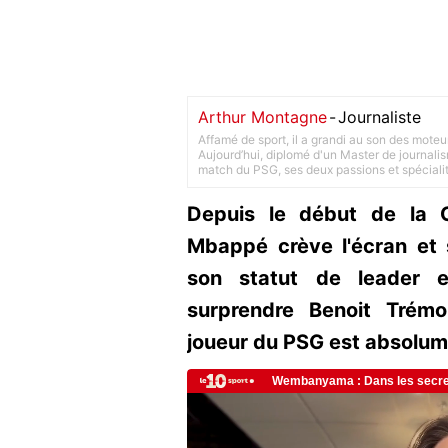
Arthur Montagne
-
Journaliste
Affamé de sport, il a grandi au son des moteu
Aujourd’hui, diplomé d'un Master de journalism
match du PSG, ses deux passions et spéciali
Depuis le début de la 
Mbappé crève l'écran et 
son statut de leader e
surprendre Benoit Trémo
joueur du PSG est absolume