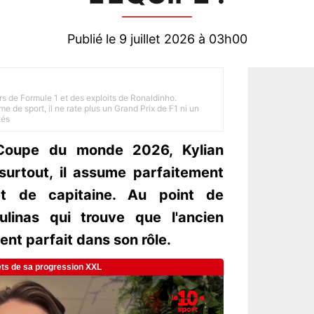
Publié le 9 juillet 2026 à 03h00
rs de Formule 1 et des exploits de Ronaldinho.
e de sport, il ne rate plus un Grand Prix de F1 ni un
tés
Coupe du monde 2026, Kylian
surtout, il assume parfaitement
t de capitaine. Au point de
ulinas qui trouve que l'ancien
nt parfait dans son rôle.