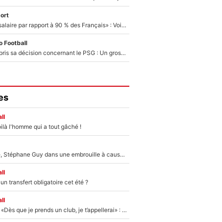
ort
«C'est un beau salaire par rapport à 90 % des Français» : Voilà combien touchait Nelson Monfort sur France Télévisions avant de rejoindre CNews
 Football
Ferran Torres a pris sa décision concernant le PSG : Un gros club étranger prêt à relancer le feuilleton pour la signature du champion du monde 2026 !
es
ll
ilà l'homme qui a tout gâché !
«Détester à vie», Stéphane Guy dans une embrouille à cause du PSG !
ll
n transfert obligatoire cet été ?
ll
Mercato - OM - «Dès que je prends un club, je t’appellerai» : La promesse de Marcelino au moment de claquer la porte