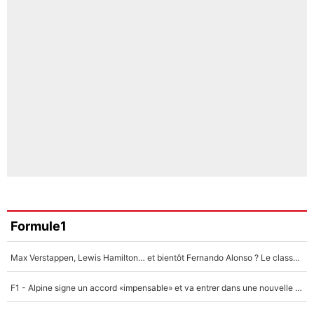
Formule1
Max Verstappen, Lewis Hamilton… et bientôt Fernando Alonso ? Le classement des pilotes les mieux payés en Formule 1 risque de changer !
F1 - Alpine signe un accord «impensable» et va entrer dans une nouvelle dimension : Grande nouvelle pour Pierre Gasly !