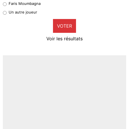
Faris Moumbagna
Pierre-Emile Hojbjerg
Un autre joueur
9%
VOTER
Neal Maupay
4%
Voir les résultats
Amine Harit
3%
Faris Moumbagna
4%
Un autre joueur
5%
1642 personnes ont participé aux votes.