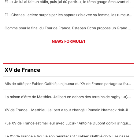
F1 : « Je lui ai fait un câlin, puis j’ai dû partir...», le témoignage émouvant de Max Verstappen sur sa fille
F1 : Charles Leclerc surpris par les paparazzis avec sa femme, les rumeurs étaient vraies !
Comme pour le final du Tour de France, Esteban Ocon propose un Grand Prix de Formule 1 à Paris : «Autour de l’Arc de Triomphe, ce serait génial» !
NEWS FORMULE1
XV de France
Mis de côté par Fabien Galthié, un joueur du XV de France partage sa frustration : «ils ne me l’ont pas dit tout de suite»
La raison d'être de Matthieu Jalibert en dehors des terrains de rugby : «Ça m'atteint autant que si tu touches à un membre de ma famille»
XV de France - Matthieu Jalibert a tout changé : Romain Ntamack doit-il s’inquiéter pour sa place à un an de la Coupe du monde ?
«Le XV de France est meilleur avec Lucu» : Antoine Dupont doit-il s’inquiéter pour sa place ?
Le XV de France a trouvé son remplaçant : Fabien Galthié doit-il se passer d'Antoine Dupont ?