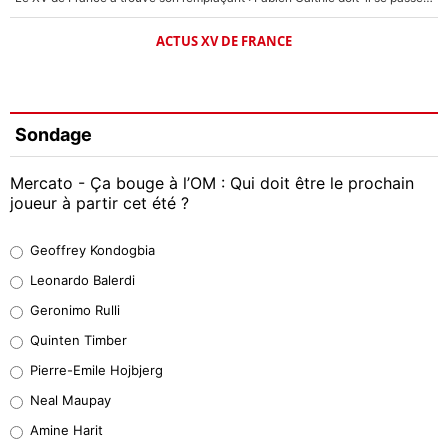
ACTUS XV DE FRANCE
Sondage
Mercato - Ça bouge à l’OM : Qui doit être le prochain
joueur à partir cet été ?
Geoffrey Kondogbia
Geoffrey Kondogbia
38%
Leonardo Balerdi
Leonardo Balerdi
Geronimo Rulli
32%
Quinten Timber
Geronimo Rulli
Pierre-Emile Hojbjerg
5%
Neal Maupay
Quinten Timber
Amine Harit
1%