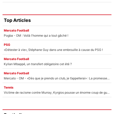
Top Articles
Mercato Football
Pogba - OM : Voilà l'homme qui a tout gâché !
PSG
«Détester à vie», Stéphane Guy dans une embrouille à cause du PSG !
Mercato Football
Kylian Mbappé, un transfert obligatoire cet été ?
Mercato Football
Mercato - OM - «Dès que je prends un club, je t’appellerai» : La promesse de Marcelino au moment de claquer la porte
Tennis
Victime de racisme contre Murray, Kyrgios pousse un énorme coup de gueule !