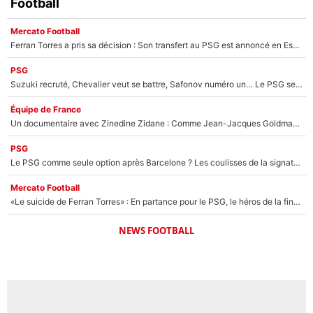
Football
Mercato Football
Ferran Torres a pris sa décision : Son transfert au PSG est annoncé en Espagne !
PSG
Suzuki recruté, Chevalier veut se battre, Safonov numéro un… Le PSG se lance encore dans un gros chantier pour le poste de gardien de but
Équipe de France
Un documentaire avec Zinedine Zidane : Comme Jean-Jacques Goldman et Mylène Farmer, le nouveau sélectionneur de l'équipe de France a recalé une journaliste très connue
PSG
Le PSG comme seule option après Barcelone ? Les coulisses de la signature historique de Lionel Messi sont révélées au grand jour !
Mercato Football
«Le suicide de Ferran Torres» : En partance pour le PSG, le héros de la finale de la Coupe du monde s'attire les foudres de la presse espagnole !
NEWS FOOTBALL