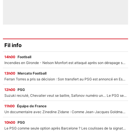
Fil info
14h00
Football
Incendies en Gironde - Nelson Monfort est attaqué après son dérapage sur CNews : «Et lui, il prend combien pour parler dans un studio climatisé?»
13h00
Mercato Football
Ferran Torres a pris sa décision : Son transfert au PSG est annoncé en Espagne !
12h00
PSG
Suzuki recruté, Chevalier veut se battre, Safonov numéro un… Le PSG se lance encore dans un gros chantier pour le poste de gardien de but
11h00
Équipe de France
Un documentaire avec Zinedine Zidane : Comme Jean-Jacques Goldman et Mylène Farmer, le nouveau sélectionneur de l'équipe de France a recalé une journaliste très connue
10h00
PSG
Le PSG comme seule option après Barcelone ? Les coulisses de la signature historique de Lionel Messi sont révélées au grand jour !