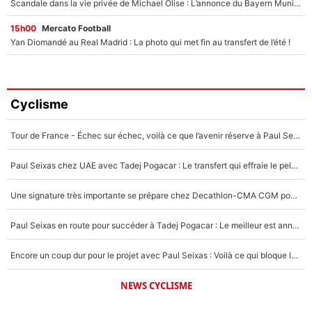
Scandale dans la vie privée de Michael Olise : L’annonce du Bayern Munich sur son enfant caché
15h00
Mercato Football
Yan Diomandé au Real Madrid : La photo qui met fin au transfert de l’été !
Cyclisme
Tour de France - Échec sur échec, voilà ce que l’avenir réserve à Paul Seixas : «Tant qu’il y aura un Pogacar comme celui-là...»
Paul Seixas chez UAE avec Tadej Pogacar : Le transfert qui effraie le peloton, «c’est la pire des choses qui puisse arriver»
Une signature très importante se prépare chez Decathlon-CMA CGM pour aider Paul Seixas à gagner le Tour de France 2027
Paul Seixas en route pour succéder à Tadej Pogacar : Le meilleur est annoncé pour l’avenir de la pépite française
Encore un coup dur pour le projet avec Paul Seixas : Voilà ce qui bloque le transfert d’un coureur chez Decathlon-CMA CGM
NEWS CYCLISME