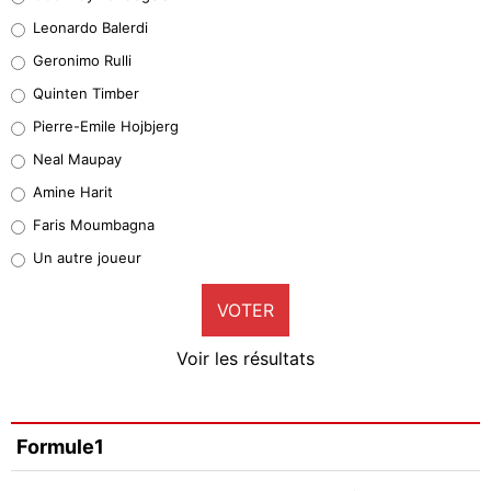
38%
Leonardo Balerdi
Leonardo Balerdi
Geronimo Rulli
32%
Quinten Timber
Geronimo Rulli
Pierre-Emile Hojbjerg
5%
Neal Maupay
Quinten Timber
Amine Harit
1%
Faris Moumbagna
Pierre-Emile Hojbjerg
Un autre joueur
9%
VOTER
Neal Maupay
4%
Voir les résultats
Amine Harit
3%
Faris Moumbagna
Formule1
5%