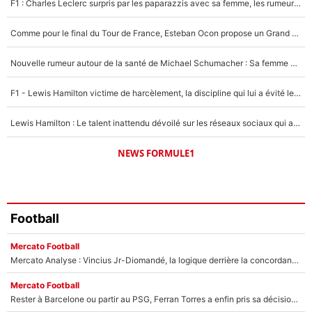
F1 : Charles Leclerc surpris par les paparazzis avec sa femme, les rumeurs étaient vraies !
Un autre joueur
5%
Comme pour le final du Tour de France, Esteban Ocon propose un Grand Prix de Formule 1 à Paris : «Autour de l’Arc de Triomphe, ce serait génial» !
1510 personnes ont participé aux votes.
Nouvelle rumeur autour de la santé de Michael Schumacher : Sa femme Corinna sort du silence
F1 - Lewis Hamilton victime de harcèlement, la discipline qui lui a évité le pire : «J'aurais probablement mal tourné»
Lewis Hamilton : Le talent inattendu dévoilé sur les réseaux sociaux qui a impressionné Kim Kardashian pendant leurs vacances en amoureux !
NEWS FORMULE1
Football
Mercato Football
Mercato Analyse : Vincius Jr-Diomandé, la logique derrière la concordance des temps
Mercato Football
Rester à Barcelone ou partir au PSG, Ferran Torres a enfin pris sa décision : La course contre la montre est lancée !