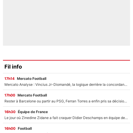
Fil info
17h14
Mercato Football
Mercato Analyse : Vincius Jr-Diomandé, la logique derrière la concordance des temps
17h00
Mercato Football
Rester à Barcelone ou partir au PSG, Ferran Torres a enfin pris sa décision : La course contre la montre est lancée !
16h30
Équipe de France
Le jour où Zinedine Zidane a fait craquer Didier Deschamps en équipe de France : «Je m’en suis voulu», l’ancien sélectionneur a regretté son geste !
16h00
Football