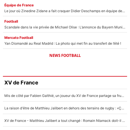
Équipe de France
Le jour où Zinedine Zidane a fait craquer Didier Deschamps en équipe de France : «Je m’en suis voulu», l’ancien sélectionneur a regretté son geste !
Football
Scandale dans la vie privée de Michael Olise : L’annonce du Bayern Munich sur son enfant caché
Mercato Football
Yan Diomandé au Real Madrid : La photo qui met fin au transfert de l’été !
NEWS FOOTBALL
XV de France
Mis de côté par Fabien Galthié, un joueur du XV de France partage sa frustration : «ils ne me l’ont pas dit tout de suite»
La raison d'être de Matthieu Jalibert en dehors des terrains de rugby : «Ça m'atteint autant que si tu touches à un membre de ma famille»
XV de France - Matthieu Jalibert a tout changé : Romain Ntamack doit-il s’inquiéter pour sa place à un an de la Coupe du monde ?