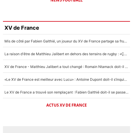
XV de France
Mis de côté par Fabien Galthié, un joueur du XV de France partage sa frustration : «ils ne me l’ont pas dit tout de suite»
La raison d'être de Matthieu Jalibert en dehors des terrains de rugby : «Ça m'atteint autant que si tu touches à un membre de ma famille»
XV de France - Matthieu Jalibert a tout changé : Romain Ntamack doit-il s’inquiéter pour sa place à un an de la Coupe du monde ?
«Le XV de France est meilleur avec Lucu» : Antoine Dupont doit-il s’inquiéter pour sa place ?
Le XV de France a trouvé son remplaçant : Fabien Galthié doit-il se passer d'Antoine Dupont ?
ACTUS XV DE FRANCE