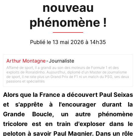
nouveau
phénomène !
Publié le 13 mai 2026 à 14h35
Arthur Montagne
-
Journaliste
Affamé de sport, il a grandi au son des moteurs de Formule 1 et des
exploits de Ronaldinho. Aujourd’hui, diplomé d'un Master de journalisme
de sport, il ne rate plus un Grand Prix de F1 ni un match du PSG, ses deux
passions et spécialités
Alors que la France a découvert Paul Seixas
et s'apprête à l'encourager durant la
Grande Boucle, un autre phénomène
tricolore est en train d'exploser dans le
peloton à savoir Paul Magnier. Dans un rôle