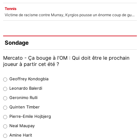
Tennis
Victime de racisme contre Murray, Kyrgios pousse un énorme coup de gueule !
Sondage
Mercato - Ça bouge à l’OM : Qui doit être le prochain
joueur à partir cet été ?
Geoffrey Kondogbia
Geoffrey Kondogbia
38%
Leonardo Balerdi
Leonardo Balerdi
Geronimo Rulli
32%
Quinten Timber
Geronimo Rulli
Pierre-Emile Hojbjerg
5%
Neal Maupay
Quinten Timber
Amine Harit
1%