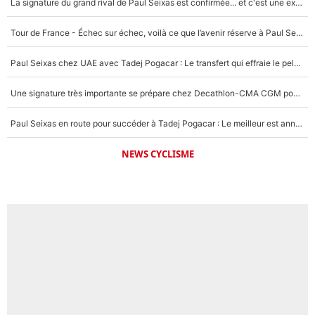
La signature du grand rival de Paul Seixas est confirmée... et c'est une excellente nouvelle pour l'équipe Decathlon-CMA CGM !
Tour de France - Échec sur échec, voilà ce que l’avenir réserve à Paul Seixas : «Tant qu’il y aura un Pogacar comme celui-là...»
Paul Seixas chez UAE avec Tadej Pogacar : Le transfert qui effraie le peloton, «c’est la pire des choses qui puisse arriver»
Une signature très importante se prépare chez Decathlon-CMA CGM pour aider Paul Seixas à gagner le Tour de France 2027
Paul Seixas en route pour succéder à Tadej Pogacar : Le meilleur est annoncé pour l’avenir de la pépite française
NEWS CYCLISME