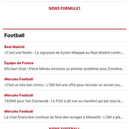
NEWS FORMULE1
Football
Real Madrid
«C'est une fierté» : La signature de Kylian Mbappé au Real Madrid continue de régaler l'Espagne
Équipe de France
Michael Olise : Pierre Ménès annonce un premier problème pour Zinedine Zidane en équipe de France
Mercato Football
«C’est un très bon choix» : L'OM fait une offre pour recruter un ancien joueur du PSG... et c'est validé dans l'After Foot !
Mercato Football
140M€ pour Yan Diomandé : Le PSG a dit non au transfert qui bat tous les records sur le mercato
Mercato Football
La crise financière continue de faire des ravages à Marseille : L’OM a placé 12 joueurs sur le marché des transferts… et ça pourrait lui rapporter près de 100M€ !
NEWS FOOTBALL