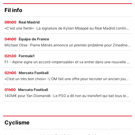
Fil info
06h00
Real Madrid
«C'est une fierté» : La signature de Kylian Mbappé au Real Madrid continue de régaler l'Espagne
04h00
Équipe de France
Michael Olise : Pierre Ménès annonce un premier problème pour Zinedine Zidane en équipe de France
02h30
Formule1
F1 - Alpine signe un accord «impensable» et va entrer dans une nouvelle dimension : Grande nouvelle pour Pierre Gasly !
02h00
Mercato Football
«C’est un très bon choix» : L'OM fait une offre pour recruter un ancien joueur du PSG... et c'est validé dans l'After Foot !
01h00
Mercato Football
140M€ pour Yan Diomandé : Le PSG a dit non au transfert qui bat tous les records sur le mercato
Cyclisme