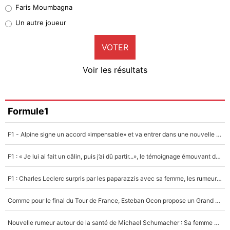
Faris Moumbagna
Pierre-Emile Hojbjerg
Un autre joueur
9%
VOTER
Neal Maupay
4%
Voir les résultats
Amine Harit
3%
Faris Moumbagna
Formule1
5%
F1 - Alpine signe un accord «impensable» et va entrer dans une nouvelle dimension : Grande nouvelle pour Pierre Gasly !
Un autre joueur
5%
F1 : « Je lui ai fait un câlin, puis j’ai dû partir...», le témoignage émouvant de Max Verstappen sur sa fille
1545 personnes ont participé aux votes.
F1 : Charles Leclerc surpris par les paparazzis avec sa femme, les rumeurs étaient vraies !
Comme pour le final du Tour de France, Esteban Ocon propose un Grand Prix de Formule 1 à Paris : «Autour de l’Arc de Triomphe, ce serait génial» !
Nouvelle rumeur autour de la santé de Michael Schumacher : Sa femme Corinna sort du silence