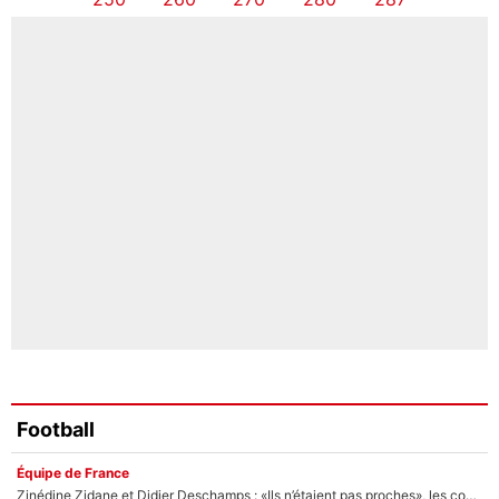
Football
Équipe de France
Zinédine Zidane et Didier Deschamps : «Ils n’étaient pas proches», les confidences d’un membre de l’équipe de France 1998 sur leur relation spéciale