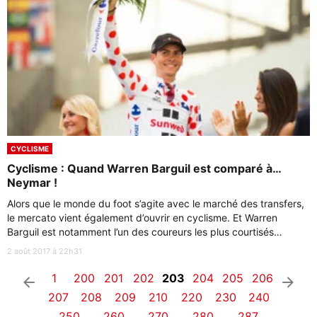
CYCLISME
Cyclisme : Quand Warren Barguil est comparé à…
Neymar !
Alors que le monde du foot s’agite avec le marché des transfers,
le mercato vient également d’ouvrir en cyclisme. Et Warren
Barguil est notamment l’un des coureurs les plus courtisés…
2 août 2017 à 22h31
1
200
201
202
203
204
205
206
arrow_left
arrow_right
207
208
209
210
220
230
240
250
260
270
280
287