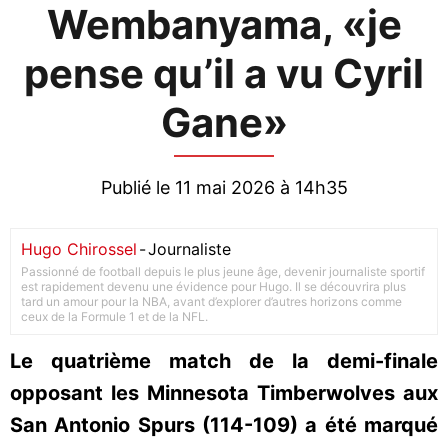
Wembanyama, «je
pense qu’il a vu Cyril
Gane»
Publié le 11 mai 2026 à 14h35
Hugo Chirossel
-
Journaliste
Passionné de football depuis le plus jeune âge, devenir journaliste sportif
est rapidement devenu une évidence pour Hugo. Il se découvrira plus
tard un amour pour la NBA, avant d’explorer d’autres horizons comme
ceux de la Formule 1 et de la NFL.
Le quatrième match de la demi-finale
opposant les Minnesota Timberwolves aux
San Antonio Spurs (114-109) a été marqué