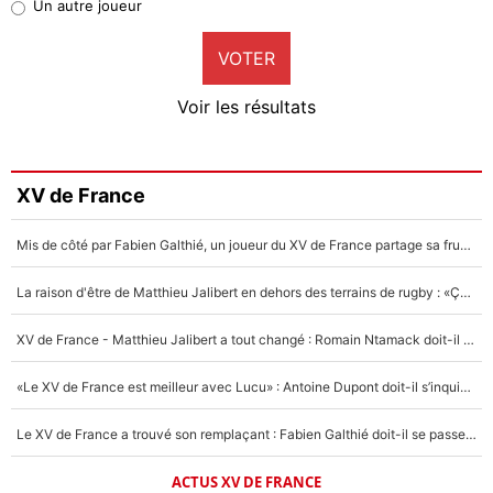
Un autre joueur
9%
VOTER
Neal Maupay
4%
Voir les résultats
Amine Harit
3%
Faris Moumbagna
XV de France
5%
Mis de côté par Fabien Galthié, un joueur du XV de France partage sa frustration : «ils ne me l’ont pas dit tout de suite»
Un autre joueur
5%
La raison d'être de Matthieu Jalibert en dehors des terrains de rugby : «Ça m'atteint autant que si tu touches à un membre de ma famille»
1509 personnes ont participé aux votes.
XV de France - Matthieu Jalibert a tout changé : Romain Ntamack doit-il s’inquiéter pour sa place à un an de la Coupe du monde ?
«Le XV de France est meilleur avec Lucu» : Antoine Dupont doit-il s’inquiéter pour sa place ?
Le XV de France a trouvé son remplaçant : Fabien Galthié doit-il se passer d'Antoine Dupont ?
ACTUS XV DE FRANCE