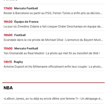
17h00
Mercato Football
Rester à Barcelone ou partir au PSG, Ferran Torres a enfin pris sa décision : La course contre la montre est lancée !
16h30
Équipe de France
Le jour où Zinedine Zidane a fait craquer Didier Deschamps en équipe de France : «Je m’en suis voulu», l’ancien sélectionneur a regretté son geste !
16h00
Football
Scandale dans la vie privée de Michael Olise : L’annonce du Bayern Munich sur son enfant caché
15h00
Mercato Football
Yan Diomandé au Real Madrid : La photo qui met fin au transfert de l’été !
14h15
Rugby
Antoine Dupont et Iris Mittenaere officialisent enfin leur couple : La photo qui enflamme les réseaux sociaux
NBA
«LeBron James, as-tu déjà eu envie d’être une femme ?» : Un dérapage de Donald Trump sur la superstar de la NBA refait surface