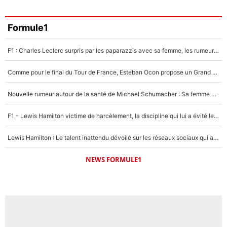
Formule1
F1 : Charles Leclerc surpris par les paparazzis avec sa femme, les rumeurs étaient vraies !
Comme pour le final du Tour de France, Esteban Ocon propose un Grand Prix de Formule 1 à Paris : «Autour de l’Arc de Triomphe, ce serait génial» !
Nouvelle rumeur autour de la santé de Michael Schumacher : Sa femme Corinna sort du silence
F1 - Lewis Hamilton victime de harcèlement, la discipline qui lui a évité le pire : «J'aurais probablement mal tourné»
Lewis Hamilton : Le talent inattendu dévoilé sur les réseaux sociaux qui a impressionné Kim Kardashian pendant leurs vacances en amoureux !
NEWS FORMULE1