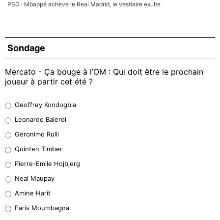
PSG : Mbappé achève le Real Madrid, le vestiaire exulte
Sondage
Mercato - Ça bouge à l’OM : Qui doit être le prochain
joueur à partir cet été ?
Geoffrey Kondogbia
Geoffrey Kondogbia
38%
Leonardo Balerdi
Leonardo Balerdi
Geronimo Rulli
32%
Quinten Timber
Geronimo Rulli
Pierre-Emile Hojbjerg
5%
Neal Maupay
Quinten Timber
Amine Harit
1%
Faris Moumbagna
Pierre-Emile Hojbjerg