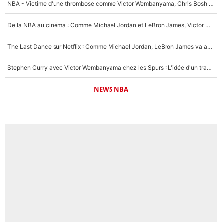
NBA - Victime d'une thrombose comme Victor Wembanyama, Chris Bosh prévient le Français des risques sur sa santé : «J’ai failli mourir sur le coup et j’ai été ramené à la vie»
De la NBA au cinéma : Comme Michael Jordan et LeBron James, Victor Wembanyama rêve d'une carrière d'acteur !
The Last Dance sur Netflix : Comme Michael Jordan, LeBron James va avoir le droit à sa série !
Stephen Curry avec Victor Wembanyama chez les Spurs : L'idée d'un trade historique est lancée en NBA !
NEWS NBA