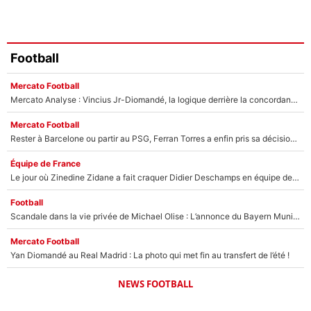
Football
Mercato Football
Mercato Analyse : Vincius Jr-Diomandé, la logique derrière la concordance des temps
Mercato Football
Rester à Barcelone ou partir au PSG, Ferran Torres a enfin pris sa décision : La course contre la montre est lancée !
Équipe de France
Le jour où Zinedine Zidane a fait craquer Didier Deschamps en équipe de France : «Je m’en suis voulu», l’ancien sélectionneur a regretté son geste !
Football
Scandale dans la vie privée de Michael Olise : L’annonce du Bayern Munich sur son enfant caché
Mercato Football
Yan Diomandé au Real Madrid : La photo qui met fin au transfert de l’été !
NEWS FOOTBALL