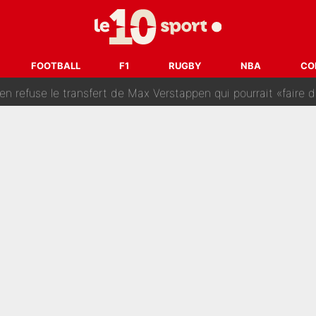
SG : Le FC Barcelone prend la parole alors qu'un transfert de
n transfert à l'OM, Quinten Timber raconte ses doutes après
FOOTBALL
F1
RUGBY
NBA
CO
fuse le transfert de Max Verstappen qui pourrait «faire des vagues»
r le PSG : Voilà pourquoi le Real Madrid a accepté de payer la somme reco
Voice Kids : Contacté par Matt Pokora, Kylian Mbappé a accepté