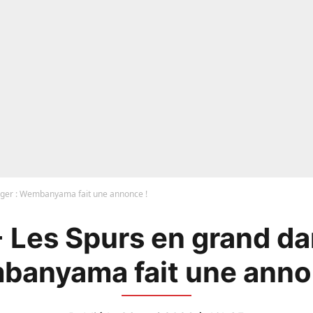
nger : Wembanyama fait une annonce !
 Les Spurs en grand da
anyama fait une anno