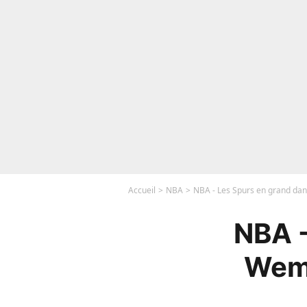
Accueil
NBA
NBA - Les Spurs en grand da
NBA -
Wemb