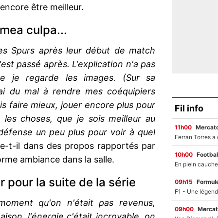
 encore être meilleur.
mea culpa...
des Spurs après leur début de match
est passé après. L'explication n'a pas
 que je regarde les images. (Sur sa
ai du mal à rendre mes coéquipiers
s faire mieux, jouer encore plus pour
Fil info
te les choses, que je sois meilleur au
11h00
Mercato
défense un peu plus pour voir à quel
re-t-il dans des propos rapportés par
10h00
Footbal
orme ambiance dans la salle.
r pour la suite de la série
09h15
Formul
 moment qu'on n'était pas revenus,
09h00
Mercat
ison, l'énergie c'était incroyable, on