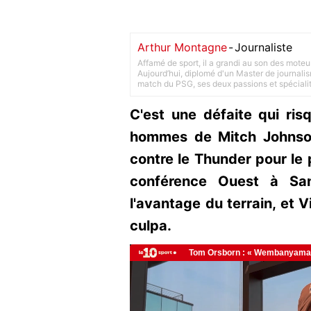
Arthur Montagne
-
Journaliste
Affamé de sport, il a grandi au son des moteu
Aujourd’hui, diplomé d'un Master de journalism
match du PSG, ses deux passions et spéciali
C'est une défaite qui ris
hommes de Mitch Johnson
contre le Thunder pour le 
conférence Ouest à Sa
l'avantage du terrain, et
culpa.