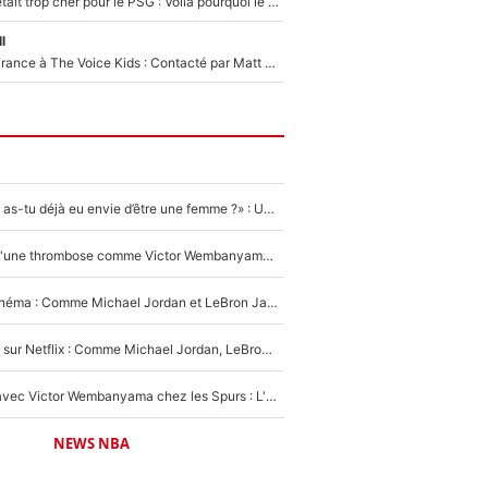
Yan Diomandé était trop cher pour le PSG : Voilà pourquoi le Real Madrid a accepté de payer la somme record de 140M€ pour boucler son transfert !
l
De l'équipe de France à The Voice Kids : Contacté par Matt Pokora, Kylian Mbappé a accepté de jouer un rôle inédit sur TF1 !
«LeBron James, as-tu déjà eu envie d’être une femme ?» : Un dérapage de Donald Trump sur la superstar de la NBA refait surface
NBA - Victime d'une thrombose comme Victor Wembanyama, Chris Bosh prévient le Français des risques sur sa santé : «J’ai failli mourir sur le coup et j’ai été ramené à la vie»
De la NBA au cinéma : Comme Michael Jordan et LeBron James, Victor Wembanyama rêve d'une carrière d'acteur !
The Last Dance sur Netflix : Comme Michael Jordan, LeBron James va avoir le droit à sa série !
Stephen Curry avec Victor Wembanyama chez les Spurs : L'idée d'un trade historique est lancée en NBA !
NEWS NBA