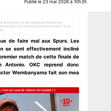
Publié le 23 mai 2026 à 10h35
rs de Formule 1 et des exploits de Ronaldinho.
e de sport, il ne rate plus un Grand Prix de F1 ni un
tés
que de faire mal aux Spurs. Les
 se sont effectivement incliné
premier match de cette finale de
n Antonio. OKC reprend donc
 Victor Wembanyama fait son mea