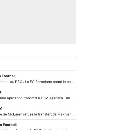
 Football
Ferran Torres a dit oui au PSG : Le FC Barcelone prend la parole alors qu'un transfert de l'attaquant espagnol prend forme
l
En plein cauchemar après son transfert à l'OM, Quinten Timber raconte ses doutes après sa signature à Marseille
e1
F1 - Une légende de McLaren refuse le transfert de Max Verstappen qui pourrait «faire des vagues» et plomber l'ambiance dans l'équipe
o Football