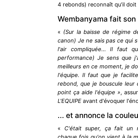
4 rebonds) reconnaît qu'il doit
Wembanyama fait son 
«
(Sur la baisse de régime 
canon) Je ne sais pas ce qui s'
l'air compliquée... Il faut
performance) Je sens que j'
meilleurs en ce moment, je doi
l'équipe. Il faut que je facili
rebond, que je bouscule leur 
point ça aide l'équipe »
, assu
L'EQUIPE
avant d'évoquer l'én
... et annonce la couleu
«
C'était super, ça fait un
chaque fois qu'on vient à la ma