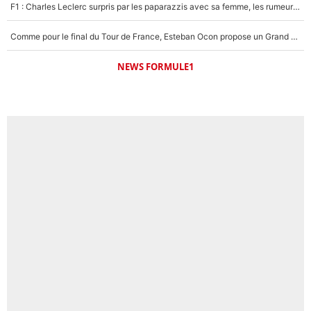
F1 : Charles Leclerc surpris par les paparazzis avec sa femme, les rumeurs étaient vraies !
Comme pour le final du Tour de France, Esteban Ocon propose un Grand Prix de Formule 1 à Paris : «Autour de l’Arc de Triomphe, ce serait génial» !
NEWS FORMULE1