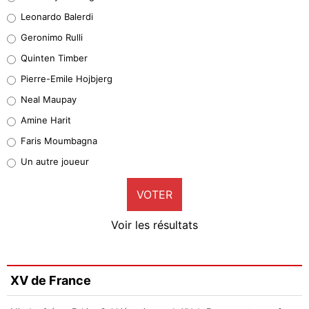
38%
Leonardo Balerdi
Leonardo Balerdi
Geronimo Rulli
32%
Quinten Timber
Geronimo Rulli
Pierre-Emile Hojbjerg
5%
Neal Maupay
Quinten Timber
Amine Harit
1%
Faris Moumbagna
Pierre-Emile Hojbjerg
Un autre joueur
9%
VOTER
Neal Maupay
4%
Voir les résultats
Amine Harit
3%
Faris Moumbagna
XV de France
4%