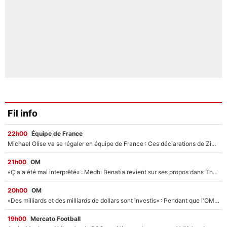
Fil info
22h00
Équipe de France
Michael Olise va se régaler en équipe de France : Ces déclarations de Zinedine Zidane qui prouvent qu'il va tout miser sur la star du Bayern Munich !
21h00
OM
«Ç'a a été mal interprêté» : Medhi Benatia revient sur ses propos dans The Bridge et précise ses conditions pour rejoindre le PSG !
20h00
OM
«Des milliards et des milliards de dollars sont investis» : Pendant que l'OM est en pleine crise financière, Frank McCourt lance un nouveau projet à 260M€ !
19h00
Mercato Football