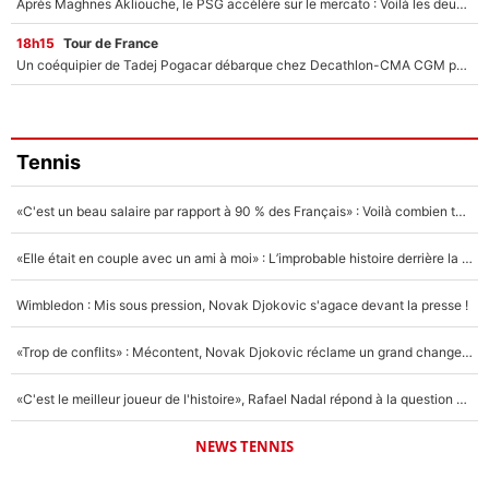
Après Maghnes Akliouche, le PSG accèlère sur le mercato : Voilà les deux nouvelles recrues qui vont signer la semaine prochaine ?
18h15
Tour de France
Un coéquipier de Tadej Pogacar débarque chez Decathlon-CMA CGM pour épauler Paul Seixas : «Mes meilleures années sont à venir»
Tennis
«C'est un beau salaire par rapport à 90 % des Français» : Voilà combien touchait Nelson Monfort sur France Télévisions avant de rejoindre CNews
«Elle était en couple avec un ami à moi» : L’improbable histoire derrière la «seule relation longue» de Novak Djokovic
Wimbledon : Mis sous pression, Novak Djokovic s'agace devant la presse !
«Trop de conflits» : Mécontent, Novak Djokovic réclame un grand changement !
«C'est le meilleur joueur de l'histoire», Rafael Nadal répond à la question que tout le monde se pose !
NEWS TENNIS