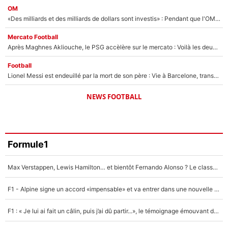
OM
«Des milliards et des milliards de dollars sont investis» : Pendant que l'OM est en pleine crise financière, Frank McCourt lance un nouveau projet à 260M€ !
Mercato Football
Après Maghnes Akliouche, le PSG accèlère sur le mercato : Voilà les deux nouvelles recrues qui vont signer la semaine prochaine ?
Football
Lionel Messi est endeuillé par la mort de son père : Vie à Barcelone, transfert au PSG... voilà comment Jorge Messi a joué un rôle essentiel dans sa carrière !
NEWS FOOTBALL
Formule1
Max Verstappen, Lewis Hamilton… et bientôt Fernando Alonso ? Le classement des pilotes les mieux payés en Formule 1 risque de changer !
F1 - Alpine signe un accord «impensable» et va entrer dans une nouvelle dimension : Grande nouvelle pour Pierre Gasly !
F1 : « Je lui ai fait un câlin, puis j’ai dû partir...», le témoignage émouvant de Max Verstappen sur sa fille