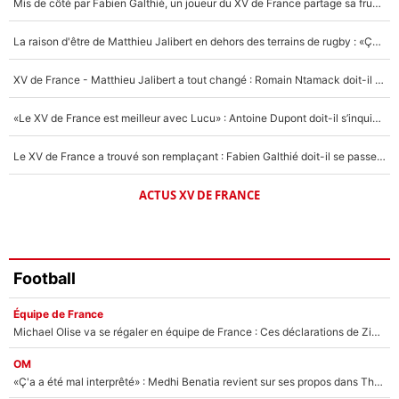
Mis de côté par Fabien Galthié, un joueur du XV de France partage sa frustration : «ils ne me l’ont pas dit tout de suite»
Un autre joueur
5%
La raison d'être de Matthieu Jalibert en dehors des terrains de rugby : «Ça m'atteint autant que si tu touches à un membre de ma famille»
1656 personnes ont participé aux votes.
XV de France - Matthieu Jalibert a tout changé : Romain Ntamack doit-il s’inquiéter pour sa place à un an de la Coupe du monde ?
«Le XV de France est meilleur avec Lucu» : Antoine Dupont doit-il s’inquiéter pour sa place ?
Le XV de France a trouvé son remplaçant : Fabien Galthié doit-il se passer d'Antoine Dupont ?
ACTUS XV DE FRANCE
Football
Équipe de France
Michael Olise va se régaler en équipe de France : Ces déclarations de Zinedine Zidane qui prouvent qu'il va tout miser sur la star du Bayern Munich !
OM
«Ç'a a été mal interprêté» : Medhi Benatia revient sur ses propos dans The Bridge et précise ses conditions pour rejoindre le PSG !