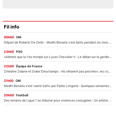
Fil info
00h00
OM
Départ de Roberto De Zerbi - Medhi Benatia s'est battu pendant six mois pour le retenir à l'OM, le PSG a été le naufrage de trop : «Je pars avec toi»
23h00
PSG
«Admets que tu t'es trompé sur Lucas Chevalier !» : Le débat sur le gardien du PSG vire au clash à l'After Foot
22h00
Équipe de France
Zinédine Zidane et Didier Deschamps : «Ils n’étaient pas proches», les confidences d’un membre de l’équipe de France 1998 sur leur relation spéciale
21h00
OM
Medhi Benatia s'est «senti trahi» par Pablo Longoria : Quelques semaines après son départ, l'ancien directeur de football de l'OM règle ses comptes
20h00
Football
Des terrains de Ligue 1 au tribunal pour violences conjugales : Un arbitre français encourt une peine de 18 mois de prison !