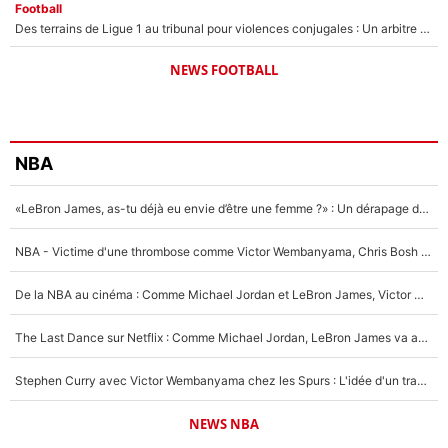
Football
Des terrains de Ligue 1 au tribunal pour violences conjugales : Un arbitre français encourt une peine de 18 mois de prison !
NEWS FOOTBALL
NBA
«LeBron James, as-tu déjà eu envie d’être une femme ?» : Un dérapage de Donald Trump sur la superstar de la NBA refait surface
NBA - Victime d'une thrombose comme Victor Wembanyama, Chris Bosh prévient le Français des risques sur sa santé : «J’ai failli mourir sur le coup et j’ai été ramené à la vie»
De la NBA au cinéma : Comme Michael Jordan et LeBron James, Victor Wembanyama rêve d'une carrière d'acteur !
The Last Dance sur Netflix : Comme Michael Jordan, LeBron James va avoir le droit à sa série !
Stephen Curry avec Victor Wembanyama chez les Spurs : L'idée d'un trade historique est lancée en NBA !
NEWS NBA