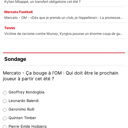
Kylian Mbappé, un transfert obligatoire cet été ?
Mercato Football
Mercato - OM - «Dès que je prends un club, je t’appellerai» : La promesse de Marcelino au moment de claquer la porte
Tennis
Victime de racisme contre Murray, Kyrgios pousse un énorme coup de gueule !
Sondage
Mercato - Ça bouge à l’OM : Qui doit être le prochain
joueur à partir cet été ?
Geoffrey Kondogbia
Geoffrey Kondogbia
38%
Leonardo Balerdi
Leonardo Balerdi
Geronimo Rulli
32%
Quinten Timber
Geronimo Rulli
Pierre-Emile Hojbjerg