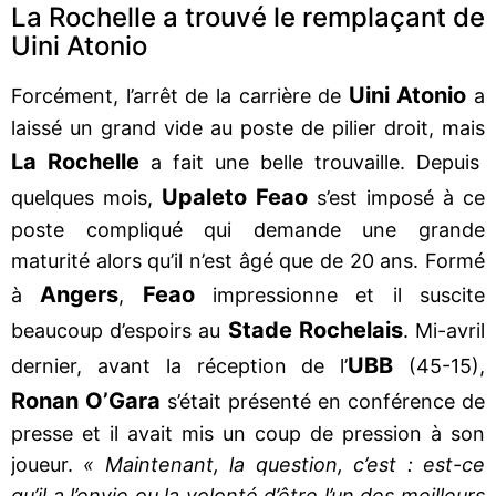
La Rochelle a trouvé le remplaçant de
Uini Atonio
Uini Atonio
Forcément, l’arrêt de la carrière de
a
laissé un grand vide au poste de pilier droit, mais
La Rochelle
a fait une belle trouvaille. Depuis
Upaleto Feao
quelques mois,
s’est imposé à ce
poste compliqué qui demande une grande
maturité alors qu’il n’est âgé que de 20 ans. Formé
Angers
Feao
à
,
impressionne et il suscite
Stade Rochelais
beaucoup d’espoirs au
. Mi-avril
UBB
dernier, avant la réception de l’
(45-15),
Ronan O’Gara
s’était présenté en conférence de
presse et il avait mis un coup de pression à son
joueur.
« Maintenant, la question, c’est : est-ce
qu’il a l’envie ou la volonté d’être l’un des meilleurs