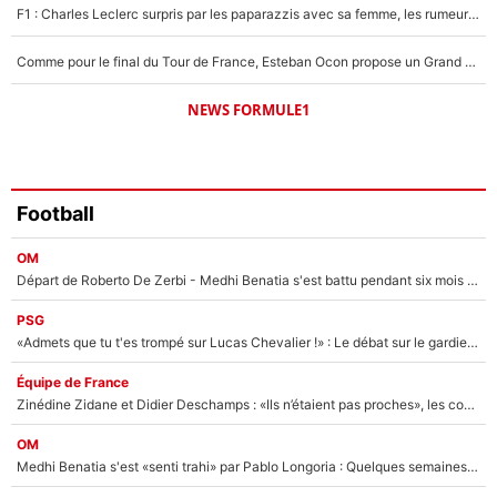
F1 : Charles Leclerc surpris par les paparazzis avec sa femme, les rumeurs étaient vraies !
Comme pour le final du Tour de France, Esteban Ocon propose un Grand Prix de Formule 1 à Paris : «Autour de l’Arc de Triomphe, ce serait génial» !
NEWS FORMULE1
Football
OM
Départ de Roberto De Zerbi - Medhi Benatia s'est battu pendant six mois pour le retenir à l'OM, le PSG a été le naufrage de trop : «Je pars avec toi»
PSG
«Admets que tu t'es trompé sur Lucas Chevalier !» : Le débat sur le gardien du PSG vire au clash à l'After Foot
Équipe de France
Zinédine Zidane et Didier Deschamps : «Ils n’étaient pas proches», les confidences d’un membre de l’équipe de France 1998 sur leur relation spéciale
OM
Medhi Benatia s'est «senti trahi» par Pablo Longoria : Quelques semaines après son départ, l'ancien directeur de football de l'OM règle ses comptes