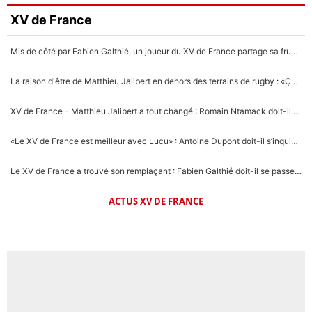
XV de France
Mis de côté par Fabien Galthié, un joueur du XV de France partage sa frustration : «ils ne me l’ont pas dit tout de suite»
La raison d'être de Matthieu Jalibert en dehors des terrains de rugby : «Ça m'atteint autant que si tu touches à un membre de ma famille»
XV de France - Matthieu Jalibert a tout changé : Romain Ntamack doit-il s’inquiéter pour sa place à un an de la Coupe du monde ?
«Le XV de France est meilleur avec Lucu» : Antoine Dupont doit-il s’inquiéter pour sa place ?
Le XV de France a trouvé son remplaçant : Fabien Galthié doit-il se passer d'Antoine Dupont ?
ACTUS XV DE FRANCE