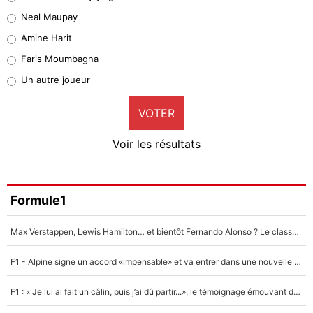
5%
Neal Maupay
Quinten Timber
Amine Harit
1%
Faris Moumbagna
Pierre-Emile Hojbjerg
Un autre joueur
9%
VOTER
Neal Maupay
4%
Voir les résultats
Amine Harit
3%
Faris Moumbagna
Formule1
4%
Max Verstappen, Lewis Hamilton… et bientôt Fernando Alonso ? Le classement des pilotes les mieux payés en Formule 1 risque de changer !
Un autre joueur
5%
F1 - Alpine signe un accord «impensable» et va entrer dans une nouvelle dimension : Grande nouvelle pour Pierre Gasly !
1618 personnes ont participé aux votes.
F1 : « Je lui ai fait un câlin, puis j’ai dû partir...», le témoignage émouvant de Max Verstappen sur sa fille