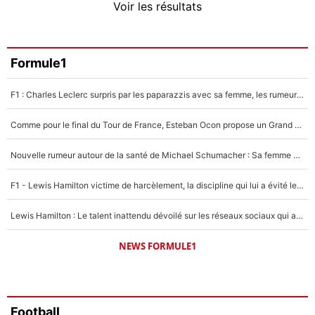
Voir les résultats
Amine Harit
3%
Faris Moumbagna
Formule1
4%
F1 : Charles Leclerc surpris par les paparazzis avec sa femme, les rumeurs étaient vraies !
Un autre joueur
5%
Comme pour le final du Tour de France, Esteban Ocon propose un Grand Prix de Formule 1 à Paris : «Autour de l’Arc de Triomphe, ce serait génial» !
1492 personnes ont participé aux votes.
Nouvelle rumeur autour de la santé de Michael Schumacher : Sa femme Corinna sort du silence
F1 - Lewis Hamilton victime de harcèlement, la discipline qui lui a évité le pire : «J'aurais probablement mal tourné»
Lewis Hamilton : Le talent inattendu dévoilé sur les réseaux sociaux qui a impressionné Kim Kardashian pendant leurs vacances en amoureux !
NEWS FORMULE1
Football