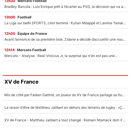
13h30
Mercato Football
Bradley Barcola : Luis Enrique prêt à l’écarter au PSG, la décision qui va accélérer son transfert à Liverpool ?
13h00
Football
La Liga sur beIN SPORTS, c’est terminé : Kylian Mbappé et Lamine Yamal changent de chaîne, «le moment était venu d'ouvrir un nouveau chapitre»
12h30
Équipe de France
Avant l’annonce de sa première liste, Zidane a décidé d’accueillir une nouvelle tête en équipe de France
12h14
Mercato Football
Mercato - Analyse : Real-Vinicius Jr, la surprise qui n'en est pas une...
XV de France
Mis de côté par Fabien Galthié, un joueur du XV de France partage sa frustration : «ils ne me l’ont pas dit tout de suite»
La raison d'être de Matthieu Jalibert en dehors des terrains de rugby : «Ça m'atteint autant que si tu touches à un membre de ma famille»
XV de France - Matthieu Jalibert a tout changé : Romain Ntamack doit-il s’inquiéter pour sa place à un an de la Coupe du monde ?