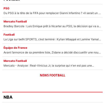
PSG
Du PSG à la tête de la FIFA pour remplacer Gianni Infantino ? «Il serait un mauvais président», le patron de la Liga s'attaque à Nasser Al-Khelaïfi !
Mercato Football
Bradley Barcola : Luis Enrique prêt à l’écarter au PSG, la décision qui va accélérer son transfert à Liverpool ?
Football
La Liga sur beIN SPORTS, c’est terminé : Kylian Mbappé et Lamine Yamal changent de chaîne, «le moment était venu d'ouvrir un nouveau chapitre»
Équipe de France
Avant l’annonce de sa première liste, Zidane a décidé d’accueillir une nouvelle tête en équipe de France
Mercato Football
Mercato - Analyse : Real-Vinicius Jr, la surprise qui n'en est pas une...
NEWS FOOTBALL
NBA