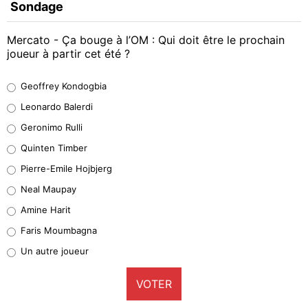
Sondage
Mercato - Ça bouge à l’OM : Qui doit être le prochain
joueur à partir cet été ?
Geoffrey Kondogbia
Geoffrey Kondogbia
38%
Leonardo Balerdi
Leonardo Balerdi
Geronimo Rulli
32%
Quinten Timber
Geronimo Rulli
Pierre-Emile Hojbjerg
4%
Neal Maupay
Quinten Timber
Amine Harit
1%
Faris Moumbagna
Pierre-Emile Hojbjerg
Un autre joueur
9%
VOTER
Neal Maupay
4%