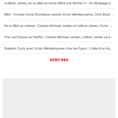
«LeBron James, as-tu déjà eu envie d’être une femme ?» : Un dérapage de Donald Trump sur la superstar de la NBA refait surface
NBA - Victime d'une thrombose comme Victor Wembanyama, Chris Bosh prévient le Français des risques sur sa santé : «J’ai failli mourir sur le coup et j’ai été ramené à la vie»
De la NBA au cinéma : Comme Michael Jordan et LeBron James, Victor Wembanyama rêve d'une carrière d'acteur !
The Last Dance sur Netflix : Comme Michael Jordan, LeBron James va avoir le droit à sa série !
Stephen Curry avec Victor Wembanyama chez les Spurs : L'idée d'un trade historique est lancée en NBA !
NEWS NBA