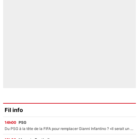
Fil info
14h00
PSG
Du PSG à la tête de la FIFA pour remplacer Gianni Infantino ? «Il serait un mauvais président», le patron de la Liga s'attaque à Nasser Al-Khelaïfi !