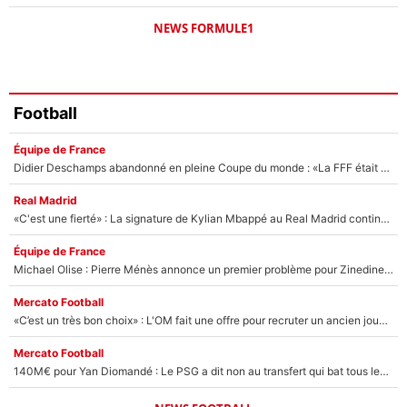
NEWS FORMULE1
Football
Équipe de France
Didier Deschamps abandonné en pleine Coupe du monde : «La FFF était déjà passée à Zinedine Zidane»
Real Madrid
«C'est une fierté» : La signature de Kylian Mbappé au Real Madrid continue de régaler l'Espagne
Équipe de France
Michael Olise : Pierre Ménès annonce un premier problème pour Zinedine Zidane en équipe de France
Mercato Football
«C’est un très bon choix» : L'OM fait une offre pour recruter un ancien joueur du PSG... et c'est validé dans l'After Foot !
Mercato Football
140M€ pour Yan Diomandé : Le PSG a dit non au transfert qui bat tous les records sur le mercato