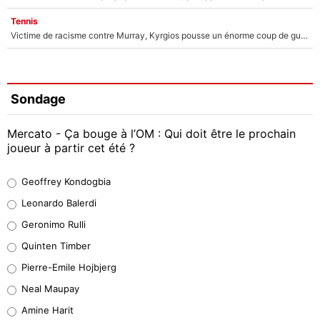
Tennis
Victime de racisme contre Murray, Kyrgios pousse un énorme coup de gueule !
Sondage
Mercato - Ça bouge à l’OM : Qui doit être le prochain
joueur à partir cet été ?
Geoffrey Kondogbia
Geoffrey Kondogbia
38%
Leonardo Balerdi
Leonardo Balerdi
Geronimo Rulli
32%
Quinten Timber
Geronimo Rulli
Pierre-Emile Hojbjerg
5%
Neal Maupay
Quinten Timber
Amine Harit
1%