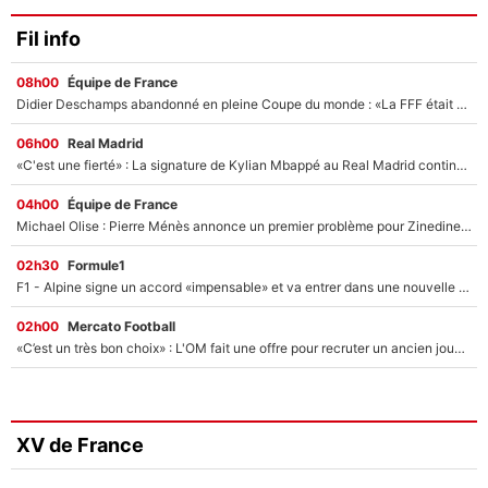
Fil info
08h00
Équipe de France
Didier Deschamps abandonné en pleine Coupe du monde : «La FFF était déjà passée à Zinedine Zidane»
06h00
Real Madrid
«C'est une fierté» : La signature de Kylian Mbappé au Real Madrid continue de régaler l'Espagne
04h00
Équipe de France
Michael Olise : Pierre Ménès annonce un premier problème pour Zinedine Zidane en équipe de France
02h30
Formule1
F1 - Alpine signe un accord «impensable» et va entrer dans une nouvelle dimension : Grande nouvelle pour Pierre Gasly !
02h00
Mercato Football
«C’est un très bon choix» : L'OM fait une offre pour recruter un ancien joueur du PSG... et c'est validé dans l'After Foot !
XV de France