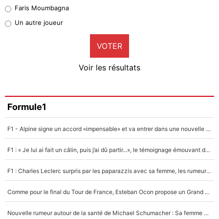
Faris Moumbagna
Pierre-Emile Hojbjerg
Un autre joueur
9%
VOTER
Neal Maupay
4%
Voir les résultats
Amine Harit
3%
Faris Moumbagna
Formule1
5%
F1 - Alpine signe un accord «impensable» et va entrer dans une nouvelle dimension : Grande nouvelle pour Pierre Gasly !
Un autre joueur
5%
F1 : « Je lui ai fait un câlin, puis j’ai dû partir...», le témoignage émouvant de Max Verstappen sur sa fille
1547 personnes ont participé aux votes.
F1 : Charles Leclerc surpris par les paparazzis avec sa femme, les rumeurs étaient vraies !
Comme pour le final du Tour de France, Esteban Ocon propose un Grand Prix de Formule 1 à Paris : «Autour de l’Arc de Triomphe, ce serait génial» !
Nouvelle rumeur autour de la santé de Michael Schumacher : Sa femme Corinna sort du silence