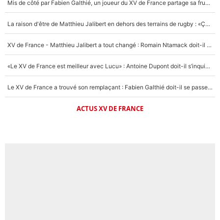
Mis de côté par Fabien Galthié, un joueur du XV de France partage sa frustration : «ils ne me l’ont pas dit tout de suite»
La raison d'être de Matthieu Jalibert en dehors des terrains de rugby : «Ça m'atteint autant que si tu touches à un membre de ma famille»
XV de France - Matthieu Jalibert a tout changé : Romain Ntamack doit-il s’inquiéter pour sa place à un an de la Coupe du monde ?
«Le XV de France est meilleur avec Lucu» : Antoine Dupont doit-il s’inquiéter pour sa place ?
Le XV de France a trouvé son remplaçant : Fabien Galthié doit-il se passer d'Antoine Dupont ?
ACTUS XV DE FRANCE