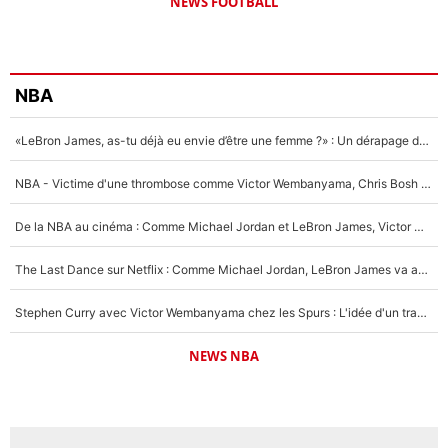
NEWS FOOTBALL
NBA
«LeBron James, as-tu déjà eu envie d’être une femme ?» : Un dérapage de Donald Trump sur la superstar de la NBA refait surface
NBA - Victime d'une thrombose comme Victor Wembanyama, Chris Bosh prévient le Français des risques sur sa santé : «J’ai failli mourir sur le coup et j’ai été ramené à la vie»
De la NBA au cinéma : Comme Michael Jordan et LeBron James, Victor Wembanyama rêve d'une carrière d'acteur !
The Last Dance sur Netflix : Comme Michael Jordan, LeBron James va avoir le droit à sa série !
Stephen Curry avec Victor Wembanyama chez les Spurs : L'idée d'un trade historique est lancée en NBA !
NEWS NBA