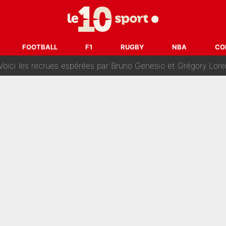
oncernant le PSG : Un gros club étranger prêt à relancer le feuilleton pour 
tient» : Les révélations de la famille Zidane sur sa prise de p
FOOTBALL
F1
RUGBY
NBA
CO
oici les recrues espérées par Bruno Genesio et Grégory Loren
tir : Ces autres joueurs du XV de France pourraient aussi quitter le Stade Toulous
changent de chaîne : beIN SPORTS ne digère pas cette décision histor