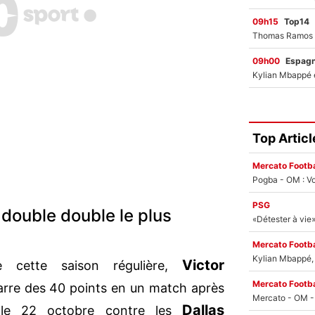
09h15
Top14
09h00
Espag
Top Articl
Mercato Footba
Pogba - OM : Vo
PSG
ouble double le plus
Mercato Footba
Kylian Mbappé, u
Victor
e cette saison régulière,
Mercato Footba
barre des 40 points en un match après
Dallas
 le 22 octobre contre les