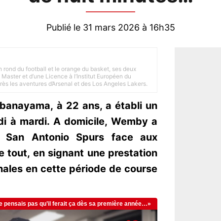
Publié le 31 mars 2026 à 16h35
n rond du football et le orange du basket, ses deux
Master et d’une Licence à l’Institut Européen du
 près les aventures d’Arsenal et des Los Angeles Lakers.
banayama, à 22 ans, a établi un
ndi à mardi. A domicile, Wemby a
s San Antonio Spurs face aux
e tout, en signant une prestation
nales en cette période de course