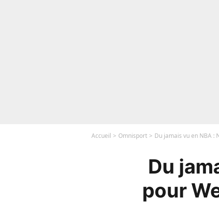
Accueil
Omnisport
Du jamais vu en NBA : 
Du jama
pour We