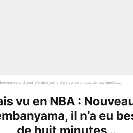
Nouveau record pour Wembanyama, il n’a eu besoin que de huit minutes…
is vu en NBA : Nouvea
mbanyama, il n’a eu be
de huit minutes…