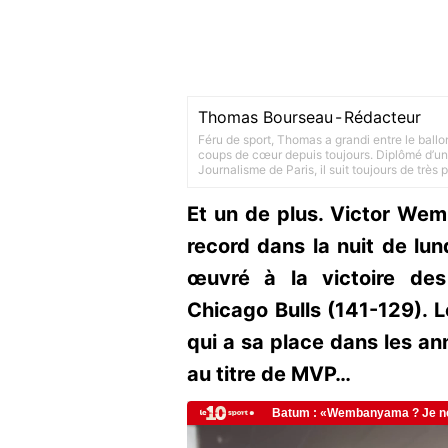
Thomas Bourseau
-
Rédacteur
Féru de sport, Thomas a grandi entre le ballo
coups de cœur depuis toujours. Diplômé d’un 
Journalisme de Paris, il suit toujours de très
Et un de plus. Victor Wem
record dans la nuit de lu
œuvré à la victoire de
Chicago Bulls (141-129). L
qui a sa place dans les an
au titre de MVP…