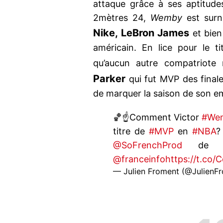
attaque grâce à ses aptitude
2mètres 24,
Wemby
est su
Nike, LeBron James
et bien
américain. En lice pour le t
qu’aucun autre compatriote
Parker
qui fut MVP des final
de marquer la saison de son e
🏀☝️Comment Victor
#We
titre de
#MVP
en
#NBA
?
@SoFrenchProd
de la
@franceinfo
https://t.co
— Julien Froment (@JulienF