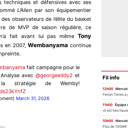
s techniques et défensives avec ses
rnommé
L’Alien
par son équipementier
 des observateurs de l’élite du basket
itre de MVP de saison régulière, ce
Tony
 n’a fait avant lui pas même
Wembanyama
es en 2007,
continue
mpreinte.
mbanyama
fait campagne pour le
 Analyse avec
@georgeeddy2
et
Fil info
 stratégie de Wemby!
12h00
Mercato
/Cds23kYnfZ
roment)
March 31, 2026
11h00
Équipe 
10h00
Mercato