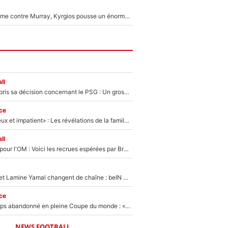
Victime de racisme contre Murray, Kyrgios pousse un énorme coup de gueule !
ll
Ferran Torres a pris sa décision concernant le PSG : Un gros club étranger prêt à relancer le feuilleton pour la signature du champion du monde 2026 !
ce
«Il est très heureux et impatient» : Les révélations de la famille Zidane sur sa prise de pouvoir en équipe de France !
ll
Plus de 100M€ pour l'OM : Voici les recrues espérées par Bruno Genesio et Grégory Lorenzi après l’opération dégraissage
Kylian Mbappé et Lamine Yamal changent de chaîne : beIN SPORTS ne digère pas cette décision historique et prédit un fiasco pour la Liga
ce
Didier Deschamps abandonné en pleine Coupe du monde : «La FFF était déjà passée à Zinedine Zidane»
NEWS FOOTBALL