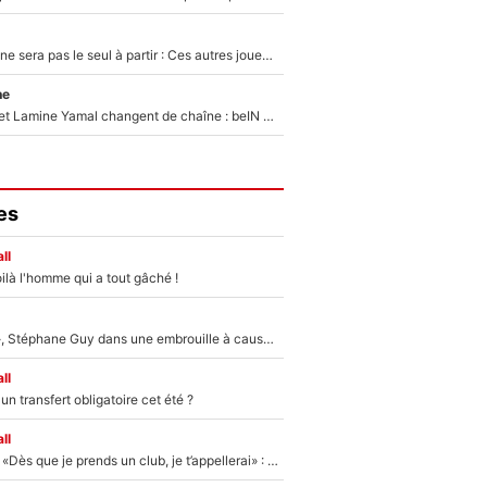
Thomas Ramos ne sera pas le seul à partir : Ces autres joueurs du XV de France pourraient aussi quitter le Stade Toulousain, un club de Top 14 est déjà sur les rangs
ne
Kylian Mbappé et Lamine Yamal changent de chaîne : beIN SPORTS ne digère pas cette décision historique et prédit un fiasco pour la Liga
es
ll
ilà l'homme qui a tout gâché !
«Détester à vie», Stéphane Guy dans une embrouille à cause du PSG !
ll
n transfert obligatoire cet été ?
ll
Mercato - OM - «Dès que je prends un club, je t’appellerai» : La promesse de Marcelino au moment de claquer la porte