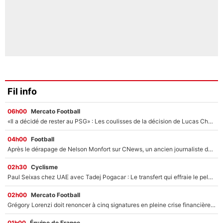
Fil info
06h00
Mercato Football
«Il a décidé de rester au PSG» : Les coulisses de la décision de Lucas Chevalier pour son transfert
04h00
Football
Après le dérapage de Nelson Monfort sur CNews, un ancien journaliste de France Télévisions relance la polémique sur les incendies en Gironde
02h30
Cyclisme
Paul Seixas chez UAE avec Tadej Pogacar : Le transfert qui effraie le peloton, «c’est la pire des choses qui puisse arriver»
02h00
Mercato Football
Grégory Lorenzi doit renoncer à cinq signatures en pleine crise financière : L’IA propose sept noms à l’OM pour un mercato réussi... à seulement 5M€ !
01h00
Équipe de France