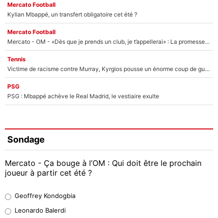
Mercato Football
Kylian Mbappé, un transfert obligatoire cet été ?
Mercato Football
Mercato - OM - «Dès que je prends un club, je t’appellerai» : La promesse de Marcelino au moment de claquer la porte
Tennis
Victime de racisme contre Murray, Kyrgios pousse un énorme coup de gueule !
PSG
PSG : Mbappé achève le Real Madrid, le vestiaire exulte
Sondage
Mercato - Ça bouge à l’OM : Qui doit être le prochain
joueur à partir cet été ?
Geoffrey Kondogbia
Geoffrey Kondogbia
38%
Leonardo Balerdi