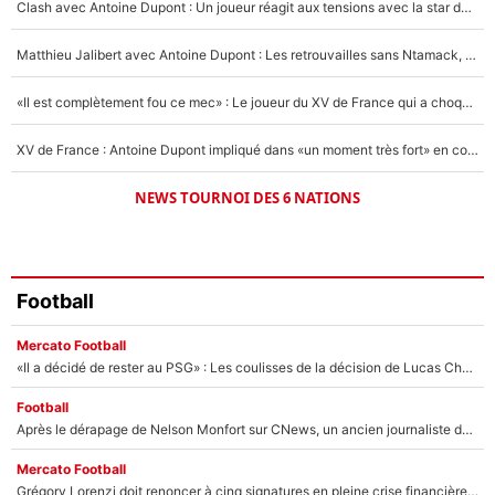
Clash avec Antoine Dupont : Un joueur réagit aux tensions avec la star du XV de France !
1462 personnes ont participé aux votes.
Matthieu Jalibert avec Antoine Dupont : Les retrouvailles sans Ntamack, «il y a eu des discussions»
«Il est complètement fou ce mec» : Le joueur du XV de France qui a choqué Matthieu Jalibert !
XV de France : Antoine Dupont impliqué dans «un moment très fort» en coulisses
NEWS TOURNOI DES 6 NATIONS
Football
Mercato Football
«Il a décidé de rester au PSG» : Les coulisses de la décision de Lucas Chevalier pour son transfert
Football
Après le dérapage de Nelson Monfort sur CNews, un ancien journaliste de France Télévisions relance la polémique sur les incendies en Gironde
Mercato Football
Grégory Lorenzi doit renoncer à cinq signatures en pleine crise financière : L’IA propose sept noms à l’OM pour un mercato réussi... à seulement 5M€ !