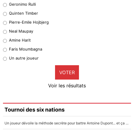
Leonardo Balerdi
Geronimo Rulli
32%
Quinten Timber
Geronimo Rulli
Pierre-Emile Hojbjerg
4%
Neal Maupay
Quinten Timber
Amine Harit
1%
Faris Moumbagna
Pierre-Emile Hojbjerg
Un autre joueur
9%
VOTER
Neal Maupay
4%
Voir les résultats
Amine Harit
3%
Faris Moumbagna
Tournoi des six nations
4%
Un joueur dévoile la méthode secrète pour battre Antoine Dupont... et ça marche !
Un autre joueur
5%