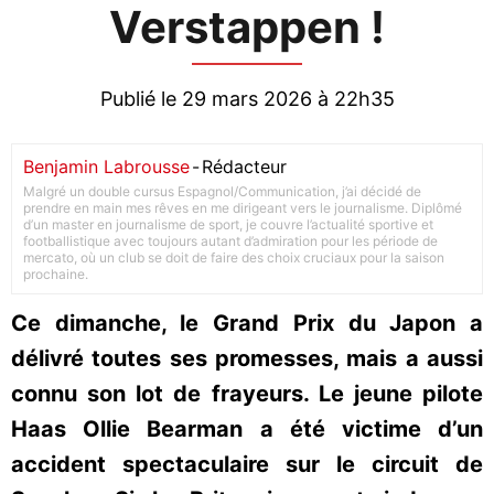
Verstappen !
Publié le 29 mars 2026 à 22h35
Benjamin Labrousse
-
Rédacteur
Malgré un double cursus Espagnol/Communication, j’ai décidé de
prendre en main mes rêves en me dirigeant vers le journalisme. Diplômé
d’un master en journalisme de sport, je couvre l’actualité sportive et
footballistique avec toujours autant d’admiration pour les période de
mercato, où un club se doit de faire des choix cruciaux pour la saison
prochaine.
Ce dimanche, le Grand Prix du Japon a
délivré toutes ses promesses, mais a aussi
connu son lot de frayeurs. Le jeune pilote
Haas Ollie Bearman a été victime d’un
accident spectaculaire sur le circuit de