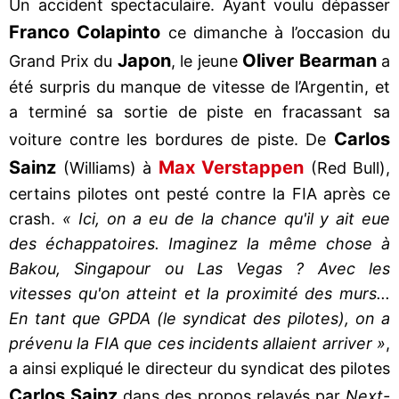
Un accident spectaculaire. Ayant voulu dépasser
Franco Colapinto
ce dimanche à l’occasion du
Japon
Oliver Bearman
Grand Prix du
, le jeune
a
été surpris du manque de vitesse de l’Argentin, et
a terminé sa sortie de piste en fracassant sa
Carlos
voiture contre les bordures de piste. De
Sainz
Max Verstappen
(Williams) à
(Red Bull),
certains pilotes ont pesté contre la FIA après ce
crash.
« Ici, on a eu de la chance qu'il y ait eue
des échappatoires. Imaginez la même chose à
Bakou, Singapour ou Las Vegas ? Avec les
vitesses qu'on atteint et la proximité des murs...
En tant que GPDA (le syndicat des pilotes), on a
prévenu la FIA que ces incidents allaient arriver »
,
a ainsi expliqué le directeur du syndicat des pilotes
Carlos Sainz
dans des propos relayés par
Next-