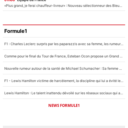
«Plus grand, je ferai chauffeur-livreur» : Nouveau sélectionneur des Bleus, Zinédine Zidane s’était imaginé un avenir très différent lorsqu'il était enfant
Formule1
F1 : Charles Leclerc surpris par les paparazzis avec sa femme, les rumeurs étaient vraies !
Comme pour le final du Tour de France, Esteban Ocon propose un Grand Prix de Formule 1 à Paris : «Autour de l’Arc de Triomphe, ce serait génial» !
Nouvelle rumeur autour de la santé de Michael Schumacher : Sa femme Corinna sort du silence
F1 - Lewis Hamilton victime de harcèlement, la discipline qui lui a évité le pire : «J'aurais probablement mal tourné»
Lewis Hamilton : Le talent inattendu dévoilé sur les réseaux sociaux qui a impressionné Kim Kardashian pendant leurs vacances en amoureux !
NEWS FORMULE1