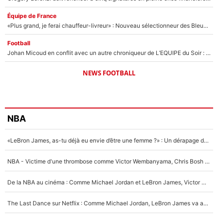
Équipe de France
«Plus grand, je ferai chauffeur-livreur» : Nouveau sélectionneur des Bleus, Zinédine Zidane s’était imaginé un avenir très différent lorsqu'il était enfant
Football
Johan Micoud en conflit avec un autre chroniqueur de L’EQUIPE du Soir : «Pendant un moment, je ne les ai pas remis ensemble dans l'émission»
NEWS FOOTBALL
NBA
«LeBron James, as-tu déjà eu envie d’être une femme ?» : Un dérapage de Donald Trump sur la superstar de la NBA refait surface
NBA - Victime d'une thrombose comme Victor Wembanyama, Chris Bosh prévient le Français des risques sur sa santé : «J’ai failli mourir sur le coup et j’ai été ramené à la vie»
De la NBA au cinéma : Comme Michael Jordan et LeBron James, Victor Wembanyama rêve d'une carrière d'acteur !
The Last Dance sur Netflix : Comme Michael Jordan, LeBron James va avoir le droit à sa série !