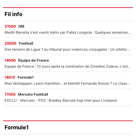
Fil info
21h00
OM
Medhi Benatia s'est «senti trahi» par Pablo Longoria : Quelques semaines après son départ, l'ancien directeur de football de l'OM règle ses comptes
20h00
Football
Des terrains de Ligue 1 au tribunal pour violences conjugales : Un arbitre français encourt une peine de 18 mois de prison !
19h00
Équipe de France
Equipe de France : 10 jours après la nomination de Zinedine Zidane, c'est au tour de son fils de prendre un nouveau départ !
18h15
Formule1
Max Verstappen, Lewis Hamilton… et bientôt Fernando Alonso ? Le classement des pilotes les mieux payés en Formule 1 risque de changer !
17h50
Mercato Football
EXCLU - Mercato - PSG : Bradley Barcola trop cher pour Liverpool
Formule1