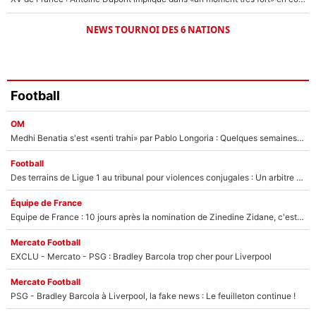
NEWS TOURNOI DES 6 NATIONS
Football
OM
Medhi Benatia s'est «senti trahi» par Pablo Longoria : Quelques semaines après son départ, l'ancien directeur de football de l'OM règle ses comptes
Football
Des terrains de Ligue 1 au tribunal pour violences conjugales : Un arbitre français encourt une peine de 18 mois de prison !
Équipe de France
Equipe de France : 10 jours après la nomination de Zinedine Zidane, c'est au tour de son fils de prendre un nouveau départ !
Mercato Football
EXCLU - Mercato - PSG : Bradley Barcola trop cher pour Liverpool
Mercato Football
PSG - Bradley Barcola à Liverpool, la fake news : Le feuilleton continue !