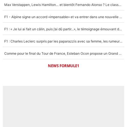
Max Verstappen, Lewis Hamilton… et bientôt Fernando Alonso ? Le classement des pilotes les mieux payés en Formule 1 risque de changer !
F1 - Alpine signe un accord «impensable» et va entrer dans une nouvelle dimension : Grande nouvelle pour Pierre Gasly !
F1 : « Je lui ai fait un câlin, puis j’ai dû partir...», le témoignage émouvant de Max Verstappen sur sa fille
F1 : Charles Leclerc surpris par les paparazzis avec sa femme, les rumeurs étaient vraies !
Comme pour le final du Tour de France, Esteban Ocon propose un Grand Prix de Formule 1 à Paris : «Autour de l’Arc de Triomphe, ce serait génial» !
NEWS FORMULE1