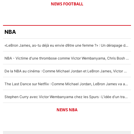
NEWS FOOTBALL
NBA
«LeBron James, as-tu déjà eu envie d’être une femme ?» : Un dérapage de Donald Trump sur la superstar de la NBA refait surface
NBA - Victime d'une thrombose comme Victor Wembanyama, Chris Bosh prévient le Français des risques sur sa santé : «J’ai failli mourir sur le coup et j’ai été ramené à la vie»
De la NBA au cinéma : Comme Michael Jordan et LeBron James, Victor Wembanyama rêve d'une carrière d'acteur !
The Last Dance sur Netflix : Comme Michael Jordan, LeBron James va avoir le droit à sa série !
Stephen Curry avec Victor Wembanyama chez les Spurs : L'idée d'un trade historique est lancée en NBA !
NEWS NBA