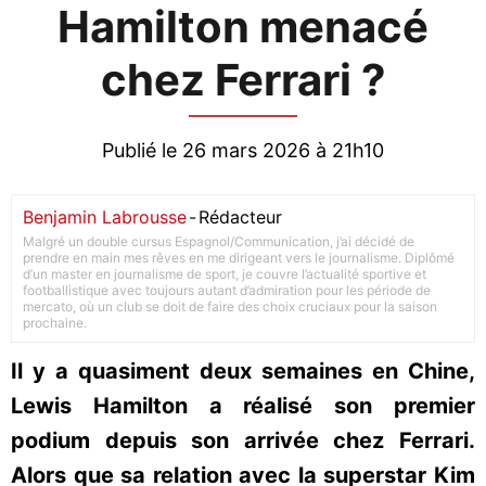
Hamilton menacé
chez Ferrari ?
Publié le 26 mars 2026 à 21h10
Benjamin Labrousse
-
Rédacteur
Malgré un double cursus Espagnol/Communication, j’ai décidé de
prendre en main mes rêves en me dirigeant vers le journalisme. Diplômé
d’un master en journalisme de sport, je couvre l’actualité sportive et
footballistique avec toujours autant d’admiration pour les période de
mercato, où un club se doit de faire des choix cruciaux pour la saison
prochaine.
Il y a quasiment deux semaines en Chine,
Lewis Hamilton a réalisé son premier
podium depuis son arrivée chez Ferrari.
Alors que sa relation avec la superstar Kim