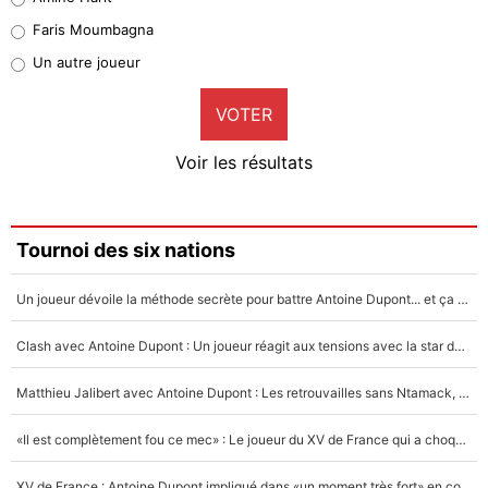
1%
Faris Moumbagna
Pierre-Emile Hojbjerg
Un autre joueur
9%
VOTER
Neal Maupay
4%
Voir les résultats
Amine Harit
3%
Faris Moumbagna
Tournoi des six nations
4%
Un joueur dévoile la méthode secrète pour battre Antoine Dupont... et ça marche !
Un autre joueur
5%
Clash avec Antoine Dupont : Un joueur réagit aux tensions avec la star du XV de France !
1615 personnes ont participé aux votes.
Matthieu Jalibert avec Antoine Dupont : Les retrouvailles sans Ntamack, «il y a eu des discussions»
«Il est complètement fou ce mec» : Le joueur du XV de France qui a choqué Matthieu Jalibert !
XV de France : Antoine Dupont impliqué dans «un moment très fort» en coulisses