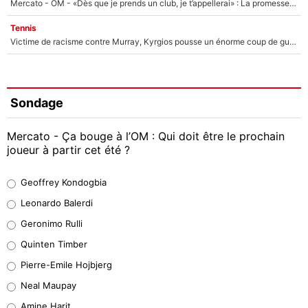
Mercato - OM - «Dès que je prends un club, je t’appellerai» : La promesse de Marcelino au moment de claquer la porte
Tennis
Victime de racisme contre Murray, Kyrgios pousse un énorme coup de gueule !
Sondage
Mercato - Ça bouge à l’OM : Qui doit être le prochain
joueur à partir cet été ?
Geoffrey Kondogbia
Geoffrey Kondogbia
38%
Leonardo Balerdi
Leonardo Balerdi
Geronimo Rulli
32%
Quinten Timber
Geronimo Rulli
Pierre-Emile Hojbjerg
5%
Neal Maupay
Quinten Timber
Amine Harit