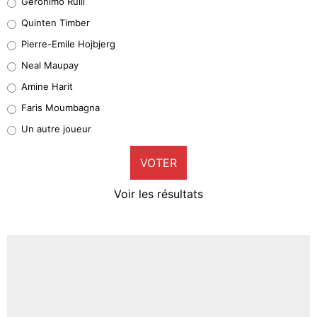
Geronimo Rulli
32%
Quinten Timber
Geronimo Rulli
Pierre-Emile Hojbjerg
4%
Neal Maupay
Quinten Timber
Amine Harit
1%
Faris Moumbagna
Pierre-Emile Hojbjerg
Un autre joueur
9%
VOTER
Neal Maupay
4%
Voir les résultats
Amine Harit
3%
Faris Moumbagna
4%
Un autre joueur
5%