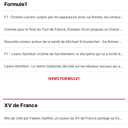
Formule1
F1 : Charles Leclerc surpris par les paparazzis avec sa femme, les rumeurs étaient vraies !
Comme pour le final du Tour de France, Esteban Ocon propose un Grand Prix de Formule 1 à Paris : «Autour de l’Arc de Triomphe, ce serait génial» !
Nouvelle rumeur autour de la santé de Michael Schumacher : Sa femme Corinna sort du silence
F1 - Lewis Hamilton victime de harcèlement, la discipline qui lui a évité le pire : «J'aurais probablement mal tourné»
Lewis Hamilton : Le talent inattendu dévoilé sur les réseaux sociaux qui a impressionné Kim Kardashian pendant leurs vacances en amoureux !
NEWS FORMULE1
XV de France
Mis de côté par Fabien Galthié, un joueur du XV de France partage sa frustration : «ils ne me l’ont pas dit tout de suite»