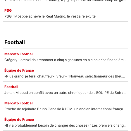
PSG
PSG : Mbappé achève le Real Madrid, le vestiaire exulte
Football
Mercato Football
Grégory Lorenzi doit renoncer à cinq signatures en pleine crise financière : L’IA propose sept noms à l’OM pour un mercato réussi... à seulement 5M€ !
Équipe de France
«Plus grand, je ferai chauffeur-livreur» : Nouveau sélectionneur des Bleus, Zinédine Zidane s’était imaginé un avenir très différent lorsqu'il était enfant
Football
Johan Micoud en conflit avec un autre chroniqueur de L’EQUIPE du Soir : «Pendant un moment, je ne les ai pas remis ensemble dans l'émission»
Mercato Football
Proche de rejoindre Bruno Genesio à l'OM, un ancien international français va finalement débarquer... sur RMC !
Équipe de France
«Il y a probablement besoin de changer des choses» : Les premiers changements de Zinedine Zidane en équipe de France sont révélés ?