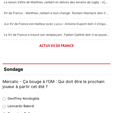
La raison d'être de Matthieu Jalibert en dehors des terrains de rugby : «Ça m'atteint autant que si tu touches à un membre de ma famille»
XV de France - Matthieu Jalibert a tout changé : Romain Ntamack doit-il s’inquiéter pour sa place à un an de la Coupe du monde ?
«Le XV de France est meilleur avec Lucu» : Antoine Dupont doit-il s’inquiéter pour sa place ?
Le XV de France a trouvé son remplaçant : Fabien Galthié doit-il se passer d'Antoine Dupont ?
ACTUS XV DE FRANCE
Sondage
Mercato - Ça bouge à l’OM : Qui doit être le prochain
joueur à partir cet été ?
Geoffrey Kondogbia
Geoffrey Kondogbia
38%
Leonardo Balerdi
Leonardo Balerdi