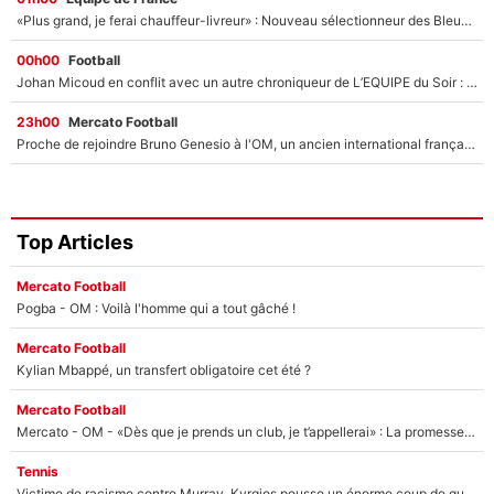
«Plus grand, je ferai chauffeur-livreur» : Nouveau sélectionneur des Bleus, Zinédine Zidane s’était imaginé un avenir très différent lorsqu'il était enfant
00h00
Football
Johan Micoud en conflit avec un autre chroniqueur de L’EQUIPE du Soir : «Pendant un moment, je ne les ai pas remis ensemble dans l'émission»
23h00
Mercato Football
Proche de rejoindre Bruno Genesio à l'OM, un ancien international français va finalement débarquer... sur RMC !
Top Articles
Mercato Football
Pogba - OM : Voilà l'homme qui a tout gâché !
Mercato Football
Kylian Mbappé, un transfert obligatoire cet été ?
Mercato Football
Mercato - OM - «Dès que je prends un club, je t’appellerai» : La promesse de Marcelino au moment de claquer la porte
Tennis
Victime de racisme contre Murray, Kyrgios pousse un énorme coup de gueule !