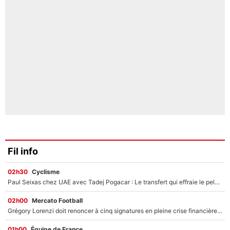
Fil info
02h30
Cyclisme
Paul Seixas chez UAE avec Tadej Pogacar : Le transfert qui effraie le peloton, «c’est la pire des choses qui puisse arriver»
02h00
Mercato Football
Grégory Lorenzi doit renoncer à cinq signatures en pleine crise financière : L’IA propose sept noms à l’OM pour un mercato réussi... à seulement 5M€ !
01h00
Équipe de France