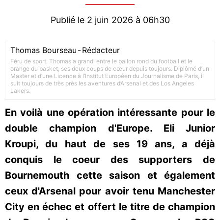
Publié le 2 juin 2026 à 06h30
Thomas Bourseau
-
Rédacteur
Féru de sport, Thomas a grandi entre le ballon rond du football et le
orange du basket, ses deux coups de cœur depuis toujours. Diplômé d’un
Master et d’une Licence à l’Institut Européen du Journalisme de Paris, il
suit toujours de très près les aventures d’Arsenal et des Los Angeles
Lakers.
En voilà une opération intéressante pour le
double champion d'Europe. Eli Junior
Kroupi, du haut de ses 19 ans, a déjà
conquis le coeur des supporters de
Bournemouth cette saison et également
ceux d'Arsenal pour avoir tenu Manchester
City en échec et offert le titre de champion