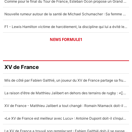
Comme pour le final du Tour de France, Esteban Ocon propose un Grand Prix de Formule 1 à Paris : «Autour de l’Arc de Triomphe, ce serait génial» !
Nouvelle rumeur autour de la santé de Michael Schumacher : Sa femme Corinna sort du silence
F1 - Lewis Hamilton victime de harcèlement, la discipline qui lui a évité le pire : «J'aurais probablement mal tourné»
NEWS FORMULE1
XV de France
Mis de côté par Fabien Galthié, un joueur du XV de France partage sa frustration : «ils ne me l’ont pas dit tout de suite»
La raison d'être de Matthieu Jalibert en dehors des terrains de rugby : «Ça m'atteint autant que si tu touches à un membre de ma famille»
XV de France - Matthieu Jalibert a tout changé : Romain Ntamack doit-il s’inquiéter pour sa place à un an de la Coupe du monde ?
«Le XV de France est meilleur avec Lucu» : Antoine Dupont doit-il s’inquiéter pour sa place ?
Le XV de France a trouvé son remplaçant : Fabien Galthié doit-il se passer d'Antoine Dupont ?