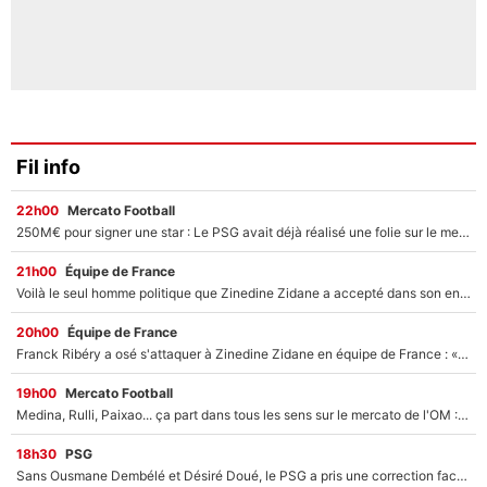
Fil info
22h00
Mercato Football
250M€ pour signer une star : Le PSG avait déjà réalisé une folie sur le mercato bien avant Neymar !
21h00
Équipe de France
Voilà le seul homme politique que Zinedine Zidane a accepté dans son entourage : «Je garde un très bon souvenir de lui»
20h00
Équipe de France
Franck Ribéry a osé s'attaquer à Zinedine Zidane en équipe de France : «Je n'aurais jamais fait ça»
19h00
Mercato Football
Medina, Rulli, Paixao... ça part dans tous les sens sur le mercato de l'OM : Frank McCourt va enfin récupérer l'argent qu'il attend ?
18h30
PSG
Sans Ousmane Dembélé et Désiré Doué, le PSG a pris une correction face à Majorque : Luis Enrique attend avec impatience des renforts !