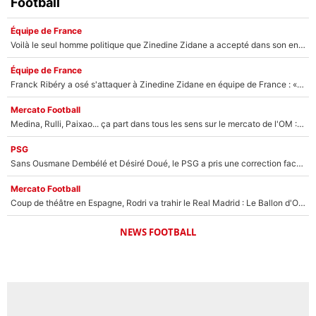
Football
Équipe de France
Voilà le seul homme politique que Zinedine Zidane a accepté dans son entourage : «Je garde un très bon souvenir de lui»
Équipe de France
Franck Ribéry a osé s'attaquer à Zinedine Zidane en équipe de France : «Je n'aurais jamais fait ça»
Mercato Football
Medina, Rulli, Paixao... ça part dans tous les sens sur le mercato de l'OM : Frank McCourt va enfin récupérer l'argent qu'il attend ?
PSG
Sans Ousmane Dembélé et Désiré Doué, le PSG a pris une correction face à Majorque : Luis Enrique attend avec impatience des renforts !
Mercato Football
Coup de théâtre en Espagne, Rodri va trahir le Real Madrid : Le Ballon d'Or a choisi de signer au FC Barcelone !
NEWS FOOTBALL