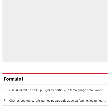
Formule1
F1 : « Je lui ai fait un câlin, puis j’ai dû partir...», le témoignage émouvant de Max Verstappen sur sa fille
F1 : Charles Leclerc surpris par les paparazzis avec sa femme, les rumeurs étaient vraies !