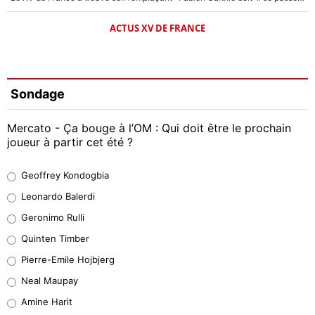
ACTUS XV DE FRANCE
Sondage
Mercato - Ça bouge à l’OM : Qui doit être le prochain
joueur à partir cet été ?
Geoffrey Kondogbia
Geoffrey Kondogbia
38%
Leonardo Balerdi
Leonardo Balerdi
Geronimo Rulli
32%
Quinten Timber
Geronimo Rulli
Pierre-Emile Hojbjerg
5%
Neal Maupay
Quinten Timber
Amine Harit
1%