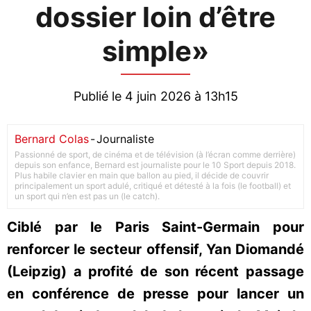
dossier loin d’être
simple»
Publié le 4 juin 2026 à 13h15
Bernard Colas
-
Journaliste
Passionné de sport, de cinéma et de télévision (à l’écran comme derrière)
depuis son enfance, Bernard est journaliste pour le 10 Sport depuis 2018.
Plus habile clavier en main que ballon au pied, il décide de couvrir
principalement un sport adulé, critiqué et détesté à la fois (le football) et
un sport qui n’en est pas un (le catch).
Ciblé par le Paris Saint-Germain pour
renforcer le secteur offensif, Yan Diomandé
(Leipzig) a profité de son récent passage
en conférence de presse pour lancer un