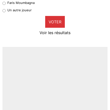
Faris Moumbagna
Pierre-Emile Hojbjerg
Un autre joueur
9%
VOTER
Neal Maupay
4%
Voir les résultats
Amine Harit
3%
Faris Moumbagna
5%
Un autre joueur
5%
1526 personnes ont participé aux votes.