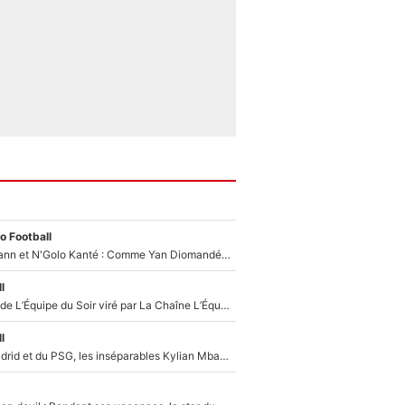
o Football
Antoine Griezmann et N'Golo Kanté : Comme Yan Diomandé, les deux champions du monde ont refusé de signer au PSG !
l
Un chroniqueur de L’Équipe du Soir viré par La Chaîne L’Équipe : Même Olivier Ménard n’avait pas pu empêcher son départ, «je l’ai appris sur Twitter, je l’ai vécu assez mal»
l
Loin du Real Madrid et du PSG, les inséparables Kylian Mbappé et Achraf Hakimi changent d'équipe le temps d'une journée !