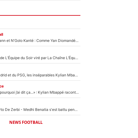
ll
Antoine Griezmann et N'Golo Kanté : Comme Yan Diomandé, les deux champions du monde ont refusé de signer au PSG !
Un chroniqueur de L’Équipe du Soir viré par La Chaîne L’Équipe : Même Olivier Ménard n’avait pas pu empêcher son départ, «je l’ai appris sur Twitter, je l’ai vécu assez mal»
Loin du Real Madrid et du PSG, les inséparables Kylian Mbappé et Achraf Hakimi changent d'équipe le temps d'une journée !
ce
«Je ne sais pas pourquoi j’ai dit ça...» : Kylian Mbappé raconte sa première rencontre avec Zinédine Zidane (et c’est très drôle)
Départ de Roberto De Zerbi - Medhi Benatia s'est battu pendant six mois pour le retenir à l'OM, le PSG a été le naufrage de trop : «Je pars avec toi»
NEWS FOOTBALL