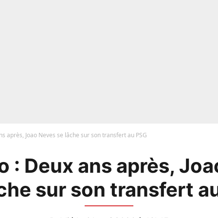
s après, Joao Neves se lâche sur son transfert au PSG
 : Deux ans après, Jo
che sur son transfert 