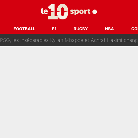
lo Kanté : Comme Yan Diomandé, les deux champions du mon
 par La Chaîne L’Équipe : Même Olivier Ménard n’avait pas pu empêcher son départ, «je 
FOOTBALL
F1
RUGBY
NBA
CO
SG, les inséparables Kylian Mbappé et Achraf Hakimi changent 
Pendant ses vacances, la star du XV de France a perdu sa g
 dit ça...» : Kylian Mbappé raconte sa première rencontre avec Zi