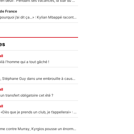
Antoine Dupont en deuil : Pendant ses vacances, la star du XV de France a perdu sa grand-mère
 de France
«Je ne sais pas pourquoi j’ai dit ça...» : Kylian Mbappé raconte sa première rencontre avec Zinédine Zidane (et c’est très drôle)
es
ll
ilà l'homme qui a tout gâché !
«Détester à vie», Stéphane Guy dans une embrouille à cause du PSG !
ll
n transfert obligatoire cet été ?
ll
Mercato - OM - «Dès que je prends un club, je t’appellerai» : La promesse de Marcelino au moment de claquer la porte
Victime de racisme contre Murray, Kyrgios pousse un énorme coup de gueule !