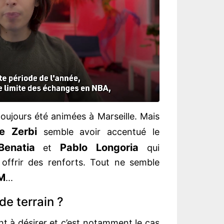
oujours été animées à Marseille. Mais
e Zerbi
semble avoir accentué le
enatia
Pablo Longoria
et
qui
i offrir des renforts. Tout ne semble
M
...
de terrain ?
nt à désirer et c’est notamment le cas