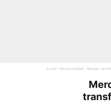
Accueil
Mercato Football
Mercato : De Zerb
Merc
transf