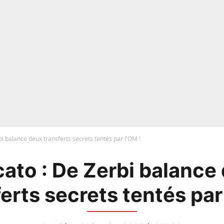
i balance deux transferts secrets tentés par l'OM !
ato : De Zerbi balance
erts secrets tentés par