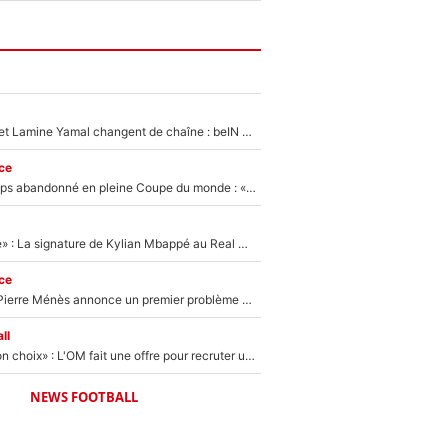
Kylian Mbappé et Lamine Yamal changent de chaîne : beIN SPORTS ne digère pas cette décision historique et prédit un fiasco pour la Liga
ce
Didier Deschamps abandonné en pleine Coupe du monde : «La FFF était déjà passée à Zinedine Zidane»
«C'est une fierté» : La signature de Kylian Mbappé au Real Madrid continue de régaler l'Espagne
ce
Michael Olise : Pierre Ménès annonce un premier problème pour Zinedine Zidane en équipe de France
ll
«C’est un très bon choix» : L'OM fait une offre pour recruter un ancien joueur du PSG... et c'est validé dans l'After Foot !
NEWS FOOTBALL