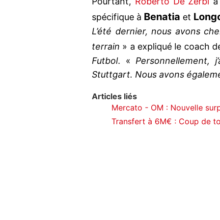
Pourtant,
Roberto De Zerbi
a
Benatia
Longo
spécifique à
et
L’été dernier, nous avons ch
terrain
» a expliqué le coach de
Futbol
. «
Personnellement, j
Stuttgart. Nous avons égalem
Articles liés
Mercato - OM : Nouvelle surpr
Transfert à 6M€ : Coup de t