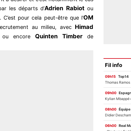
Adrien Rabiot
 par les départs d’
ou
OM
. C’est pour cela peut-être que l’
Himad
ecrutement au milieu, avec
s
Quinten Timber
ou encore
de
Fil info
09h15
Top14
09h00
Espag
08h00
Équipe
06h00
Real M