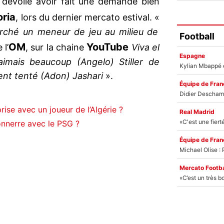
 dévoilé avoir fait une demande bien
ria
, lors du dernier mercato estival. «
erché un meneur de jeu au milieu de
Football
OM
YouTube
 l’
, sur la chaine
Viva el
Espagne
’aimais beaucoup (Angelo) Stiller de
ent tenté (Adon) Jashari
».
Équipe de Fran
ise avec un joueur de l’Algérie ?
Real Madrid
onnerre avec le PSG ?
Équipe de Fran
Mercato Footba