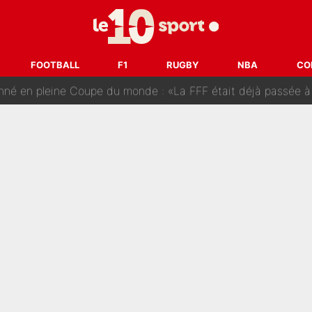
tir : Ces autres joueurs du XV de France pourraient aussi quitter le Stade Toulous
changent de chaîne : beIN SPORTS ne digère pas cette décision histor
FOOTBALL
F1
RUGBY
NBA
CO
é en pleine Coupe du monde : «La FFF était déjà passée à
gnature de Kylian Mbappé au Real Madrid continue de régaler 
ès annonce un premier problème pour Zinedine Zidane en éq