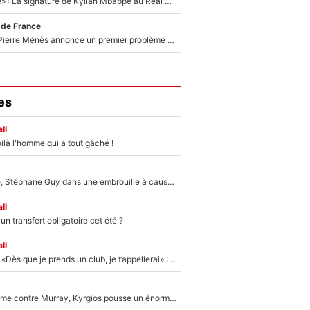
«C'est une fierté» : La signature de Kylian Mbappé au Real Madrid continue de régaler l'Espagne
 de France
Michael Olise : Pierre Ménès annonce un premier problème pour Zinedine Zidane en équipe de France
es
ll
ilà l'homme qui a tout gâché !
«Détester à vie», Stéphane Guy dans une embrouille à cause du PSG !
ll
n transfert obligatoire cet été ?
ll
Mercato - OM - «Dès que je prends un club, je t’appellerai» : La promesse de Marcelino au moment de claquer la porte
Victime de racisme contre Murray, Kyrgios pousse un énorme coup de gueule !