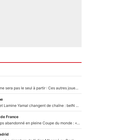
Thomas Ramos ne sera pas le seul à partir : Ces autres joueurs du XV de France pourraient aussi quitter le Stade Toulousain, un club de Top 14 est déjà sur les rangs
ne
Kylian Mbappé et Lamine Yamal changent de chaîne : beIN SPORTS ne digère pas cette décision historique et prédit un fiasco pour la Liga
 de France
Didier Deschamps abandonné en pleine Coupe du monde : «La FFF était déjà passée à Zinedine Zidane»
adrid