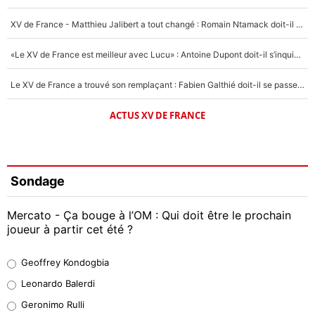
XV de France - Matthieu Jalibert a tout changé : Romain Ntamack doit-il s’inquiéter pour sa place à un an de la Coupe du monde ?
«Le XV de France est meilleur avec Lucu» : Antoine Dupont doit-il s’inquiéter pour sa place ?
Le XV de France a trouvé son remplaçant : Fabien Galthié doit-il se passer d'Antoine Dupont ?
ACTUS XV DE FRANCE
Sondage
Mercato - Ça bouge à l’OM : Qui doit être le prochain
joueur à partir cet été ?
Geoffrey Kondogbia
Geoffrey Kondogbia
38%
Leonardo Balerdi
Leonardo Balerdi
Geronimo Rulli
32%