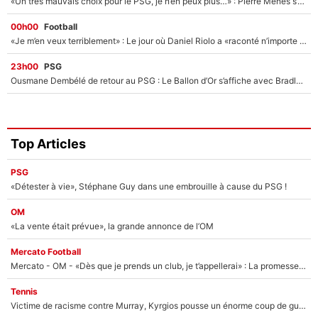
«Un très mauvais choix pour le PSG, je n’en peux plus…» : Pierre Ménès s’est complètement trompé avec Luis Enrique et ces déclarations le prouvent !
00h00
Football
«Je m’en veux terriblement» : Le jour où Daniel Riolo a «raconté n’importe quoi» dans l'After Foot !
23h00
PSG
Ousmane Dembélé de retour au PSG : Le Ballon d’Or s’affiche avec Bradley Barcola en plein cœur du feuilleton sur son départ !
Top Articles
PSG
«Détester à vie», Stéphane Guy dans une embrouille à cause du PSG !
OM
«La vente était prévue», la grande annonce de l’OM
Mercato Football
Mercato - OM - «Dès que je prends un club, je t’appellerai» : La promesse de Marcelino au moment de claquer la porte
Tennis
Victime de racisme contre Murray, Kyrgios pousse un énorme coup de gueule !