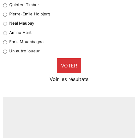
Quinten Timber
Geronimo Rulli
Pierre-Emile Hojbjerg
5%
Neal Maupay
Quinten Timber
Amine Harit
1%
Faris Moumbagna
Pierre-Emile Hojbjerg
Un autre joueur
9%
VOTER
Neal Maupay
4%
Voir les résultats
Amine Harit
3%
Faris Moumbagna
4%
Un autre joueur
5%