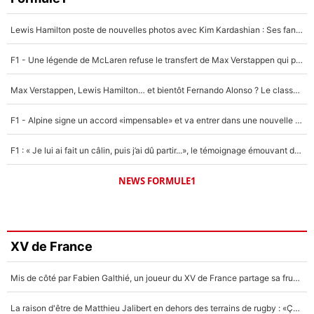
Lewis Hamilton poste de nouvelles photos avec Kim Kardashian : Ses fans le voient déjà redevenir champion du monde de F1 grâce à elle !
F1 - Une légende de McLaren refuse le transfert de Max Verstappen qui pourrait «faire des vagues» et plomber l'ambiance dans l'équipe
Max Verstappen, Lewis Hamilton… et bientôt Fernando Alonso ? Le classement des pilotes les mieux payés en Formule 1 risque de changer !
F1 - Alpine signe un accord «impensable» et va entrer dans une nouvelle dimension : Grande nouvelle pour Pierre Gasly !
F1 : « Je lui ai fait un câlin, puis j’ai dû partir...», le témoignage émouvant de Max Verstappen sur sa fille
NEWS FORMULE1
XV de France
Mis de côté par Fabien Galthié, un joueur du XV de France partage sa frustration : «ils ne me l’ont pas dit tout de suite»
La raison d'être de Matthieu Jalibert en dehors des terrains de rugby : «Ça m'atteint autant que si tu touches à un membre de ma famille»