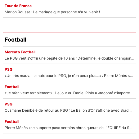
Tour de France
Marion Rousse : Le mariage que personne n'a vu venir !
Football
Mercato Football
Le PSG veut s'offrir une pépite de 16 ans : Déterminé, le double champion d'Europe en titre est prêt à lâcher 40M€ pour celui que l'on compare déjà à Vinicius Jr !
PSG
«Un très mauvais choix pour le PSG, je n’en peux plus…» : Pierre Ménès s’est complètement trompé avec Luis Enrique et ces déclarations le prouvent !
Football
«Je m’en veux terriblement» : Le jour où Daniel Riolo a «raconté n’importe quoi» dans l'After Foot !
PSG
Ousmane Dembélé de retour au PSG : Le Ballon d’Or s’affiche avec Bradley Barcola en plein cœur du feuilleton sur son départ !
Football
Pierre Ménès «ne supporte pas» certains chroniqueurs de L'EQUIPE du Soir : Ils vont tous partir !