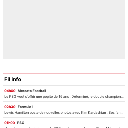
Fil info
04h00
Mercato Football
Le PSG veut s'offrir une pépite de 16 ans : Déterminé, le double champion d'Europe en titre est prêt à lâcher 40M€ pour celui que l'on compare déjà à Vinicius Jr !
02h30
Formule1
Lewis Hamilton poste de nouvelles photos avec Kim Kardashian : Ses fans le voient déjà redevenir champion du monde de F1 grâce à elle !
01h00
PSG