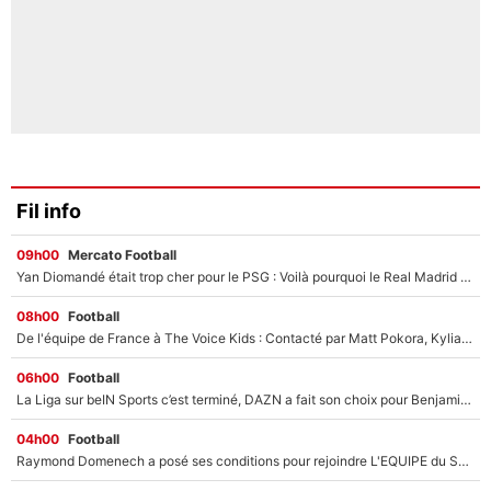
Fil info
09h00
Mercato Football
Yan Diomandé était trop cher pour le PSG : Voilà pourquoi le Real Madrid a accepté de payer la somme record de 140M€ pour boucler son transfert !
08h00
Football
De l'équipe de France à The Voice Kids : Contacté par Matt Pokora, Kylian Mbappé a accepté de jouer un rôle inédit sur TF1 !
06h00
Football
La Liga sur beIN Sports c’est terminé, DAZN a fait son choix pour Benjamin Da Silva et Omar Da Fonseca !
04h00
Football
Raymond Domenech a posé ses conditions pour rejoindre L'EQUIPE du Soir : Il refuse de faire l'émission avec un autre chroniqueur !