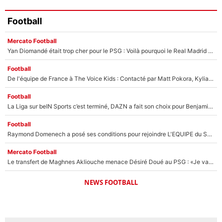
Football
Mercato Football
Yan Diomandé était trop cher pour le PSG : Voilà pourquoi le Real Madrid a accepté de payer la somme record de 140M€ pour boucler son transfert !
Football
De l'équipe de France à The Voice Kids : Contacté par Matt Pokora, Kylian Mbappé a accepté de jouer un rôle inédit sur TF1 !
Football
La Liga sur beIN Sports c’est terminé, DAZN a fait son choix pour Benjamin Da Silva et Omar Da Fonseca !
Football
Raymond Domenech a posé ses conditions pour rejoindre L'EQUIPE du Soir : Il refuse de faire l'émission avec un autre chroniqueur !
Mercato Football
Le transfert de Maghnes Akliouche menace Désiré Doué au PSG : «Je valide à 200%»
NEWS FOOTBALL