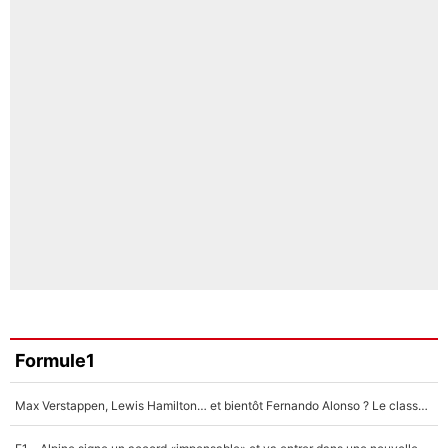
Formule1
Max Verstappen, Lewis Hamilton… et bientôt Fernando Alonso ? Le classement des pilotes les mieux payés en Formule 1 risque de changer !