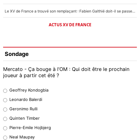
Le XV de France a trouvé son remplaçant : Fabien Galthié doit-il se passer d'Antoine Dupont ?
ACTUS XV DE FRANCE
Sondage
Mercato - Ça bouge à l’OM : Qui doit être le prochain
joueur à partir cet été ?
Geoffrey Kondogbia
Geoffrey Kondogbia
38%
Leonardo Balerdi
Leonardo Balerdi
Geronimo Rulli
32%
Quinten Timber
Geronimo Rulli
Pierre-Emile Hojbjerg
5%
Neal Maupay