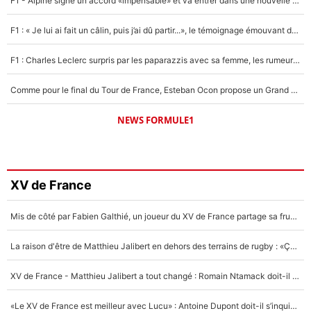
F1 - Alpine signe un accord «impensable» et va entrer dans une nouvelle dimension : Grande nouvelle pour Pierre Gasly !
F1 : « Je lui ai fait un câlin, puis j’ai dû partir...», le témoignage émouvant de Max Verstappen sur sa fille
F1 : Charles Leclerc surpris par les paparazzis avec sa femme, les rumeurs étaient vraies !
Comme pour le final du Tour de France, Esteban Ocon propose un Grand Prix de Formule 1 à Paris : «Autour de l’Arc de Triomphe, ce serait génial» !
NEWS FORMULE1
XV de France
Mis de côté par Fabien Galthié, un joueur du XV de France partage sa frustration : «ils ne me l’ont pas dit tout de suite»
La raison d'être de Matthieu Jalibert en dehors des terrains de rugby : «Ça m'atteint autant que si tu touches à un membre de ma famille»
XV de France - Matthieu Jalibert a tout changé : Romain Ntamack doit-il s’inquiéter pour sa place à un an de la Coupe du monde ?
«Le XV de France est meilleur avec Lucu» : Antoine Dupont doit-il s’inquiéter pour sa place ?