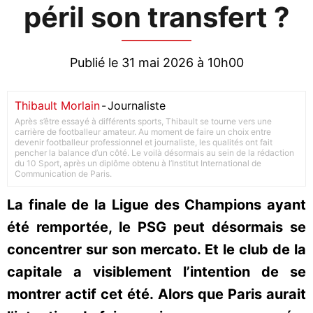
péril son transfert ?
Publié le 31 mai 2026 à 10h00
Thibault Morlain
-
Journaliste
Après s’être essayé à différents sports, Thibault se tourne vers une
carrière de footballeur amateur. Au moment de faire un choix entre
devenir footballeur professionnel et journaliste, les qualités ont fait
pencher la balance d’un côté. Le voilà désormais au sein de la rédaction
du 10 Sport, après un diplôme obtenu à l’Institut International de
Communication de Paris.
La finale de la Ligue des Champions ayant
été remportée, le PSG peut désormais se
concentrer sur son mercato. Et le club de la
capitale a visiblement l’intention de se
montrer actif cet été. Alors que Paris aurait