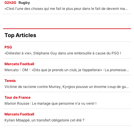
02h30
Rugby
«C’est l'une des choses qui me fait le plus peur dans le fait de devenir maman» : En couple avec Antoine Dupont, Iris Mittenaere s'inquiète déjà pour ses futurs enfants !
Top Articles
PSG
«Détester à vie», Stéphane Guy dans une embrouille à cause du PSG !
Mercato Football
Mercato - OM - «Dès que je prends un club, je t’appellerai» : La promesse de Marcelino au moment de claquer la porte
Tennis
Victime de racisme contre Murray, Kyrgios pousse un énorme coup de gueule !
Tour de France
Marion Rousse : Le mariage que personne n'a vu venir !
Mercato Football
Kylian Mbappé, un transfert obligatoire cet été ?