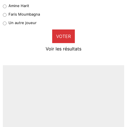
Quinten Timber
Amine Harit
1%
Faris Moumbagna
Pierre-Emile Hojbjerg
Un autre joueur
9%
VOTER
Neal Maupay
4%
Voir les résultats
Amine Harit
3%
Faris Moumbagna
4%
Un autre joueur
5%
1667 personnes ont participé aux votes.