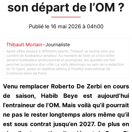
son départ de l’OM ?
Publié le 16 mai 2026 à 04h00
Thibault Morlain
-
Journaliste
Après s’être essayé à différents sports, Thibault se tourne vers une
carrière de footballeur amateur. Au moment de faire un choix entre
devenir footballeur professionnel et journaliste, les qualités ont fait
pencher la balance d’un côté. Le voilà désormais au sein de la rédaction
du 10 Sport, après un diplôme obtenu à l’Institut International de
Communication de Paris.
Venu remplacer Roberto De Zerbi en cours
de saison, Habib Beye est aujourd’hui
l’entraineur de l’OM. Mais voilà qu’il pourrait
ne pas le rester longtemps alors même qu’il
est sous contrat jusqu’en 2027. De plus en