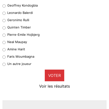
Geoffrey Kondogbia
Geoffrey Kondogbia
38%
Leonardo Balerdi
Leonardo Balerdi
Geronimo Rulli
32%
Quinten Timber
Geronimo Rulli
Pierre-Emile Hojbjerg
5%
Neal Maupay
Quinten Timber
Amine Harit
1%
Faris Moumbagna
Pierre-Emile Hojbjerg
Un autre joueur
9%
VOTER
Neal Maupay
4%
Voir les résultats
Amine Harit
3%
Faris Moumbagna