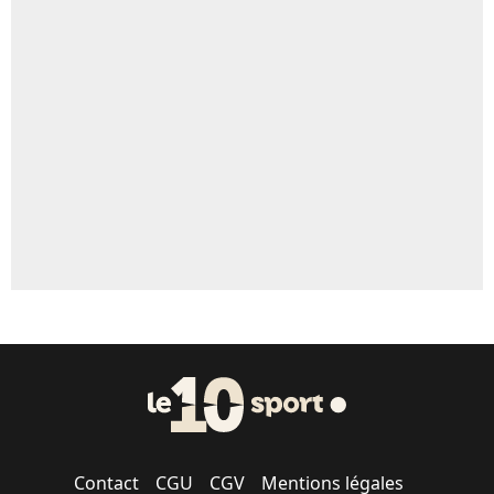
4%
Un autre joueur
5%
1619 personnes ont participé aux votes.
Contact
CGU
CGV
Mentions légales