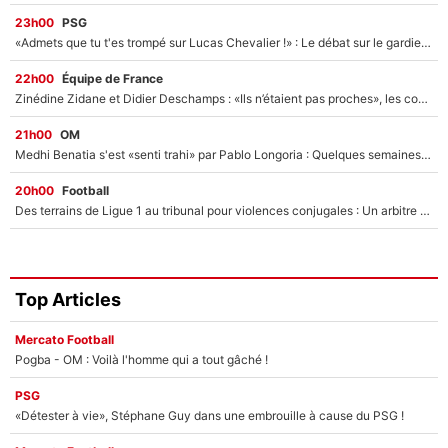
23h00
PSG
«Admets que tu t'es trompé sur Lucas Chevalier !» : Le débat sur le gardien du PSG vire au clash à l'After Foot
22h00
Équipe de France
Zinédine Zidane et Didier Deschamps : «Ils n’étaient pas proches», les confidences d’un membre de l’équipe de France 1998 sur leur relation spéciale
21h00
OM
Medhi Benatia s'est «senti trahi» par Pablo Longoria : Quelques semaines après son départ, l'ancien directeur de football de l'OM règle ses comptes
20h00
Football
Des terrains de Ligue 1 au tribunal pour violences conjugales : Un arbitre français encourt une peine de 18 mois de prison !
Top Articles
Mercato Football
Pogba - OM : Voilà l'homme qui a tout gâché !
PSG
«Détester à vie», Stéphane Guy dans une embrouille à cause du PSG !