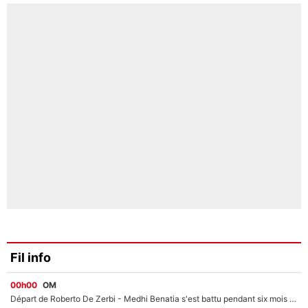
Fil info
00h00
OM
Départ de Roberto De Zerbi - Medhi Benatia s'est battu pendant six mois pour le retenir à l'OM, le PSG a été le naufrage de trop : «Je pars avec toi»