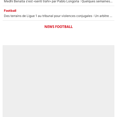
Medhi Benatia s'est «senti trahi» par Pablo Longoria : Quelques semaines après son départ, l'ancien directeur de football de l'OM règle ses comptes
Football
Des terrains de Ligue 1 au tribunal pour violences conjugales : Un arbitre français encourt une peine de 18 mois de prison !
NEWS FOOTBALL