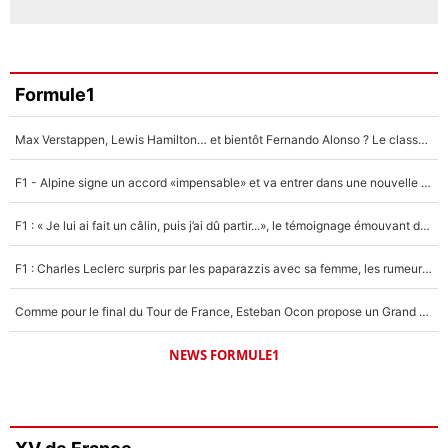
Formule1
Max Verstappen, Lewis Hamilton… et bientôt Fernando Alonso ? Le classement des pilotes les mieux payés en Formule 1 risque de changer !
F1 - Alpine signe un accord «impensable» et va entrer dans une nouvelle dimension : Grande nouvelle pour Pierre Gasly !
F1 : « Je lui ai fait un câlin, puis j’ai dû partir...», le témoignage émouvant de Max Verstappen sur sa fille
F1 : Charles Leclerc surpris par les paparazzis avec sa femme, les rumeurs étaient vraies !
Comme pour le final du Tour de France, Esteban Ocon propose un Grand Prix de Formule 1 à Paris : «Autour de l’Arc de Triomphe, ce serait génial» !
NEWS FORMULE1