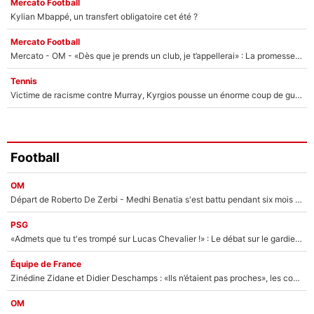
Mercato Football
Kylian Mbappé, un transfert obligatoire cet été ?
Mercato Football
Mercato - OM - «Dès que je prends un club, je t’appellerai» : La promesse de Marcelino au moment de claquer la porte
Tennis
Victime de racisme contre Murray, Kyrgios pousse un énorme coup de gueule !
Football
OM
Départ de Roberto De Zerbi - Medhi Benatia s'est battu pendant six mois pour le retenir à l'OM, le PSG a été le naufrage de trop : «Je pars avec toi»
PSG
«Admets que tu t'es trompé sur Lucas Chevalier !» : Le débat sur le gardien du PSG vire au clash à l'After Foot
Équipe de France
Zinédine Zidane et Didier Deschamps : «Ils n’étaient pas proches», les confidences d’un membre de l’équipe de France 1998 sur leur relation spéciale
OM