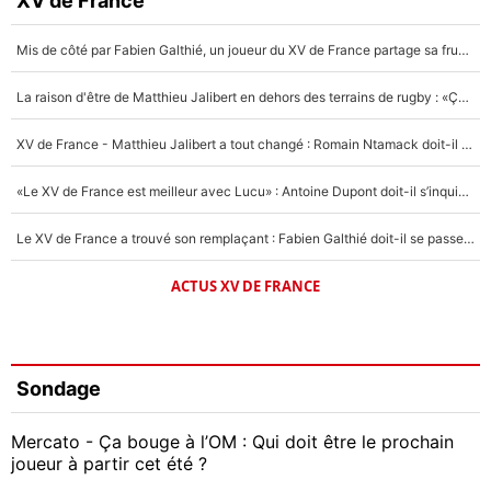
XV de France
Mis de côté par Fabien Galthié, un joueur du XV de France partage sa frustration : «ils ne me l’ont pas dit tout de suite»
La raison d'être de Matthieu Jalibert en dehors des terrains de rugby : «Ça m'atteint autant que si tu touches à un membre de ma famille»
XV de France - Matthieu Jalibert a tout changé : Romain Ntamack doit-il s’inquiéter pour sa place à un an de la Coupe du monde ?
«Le XV de France est meilleur avec Lucu» : Antoine Dupont doit-il s’inquiéter pour sa place ?
Le XV de France a trouvé son remplaçant : Fabien Galthié doit-il se passer d'Antoine Dupont ?
ACTUS XV DE FRANCE
Sondage
Mercato - Ça bouge à l’OM : Qui doit être le prochain
joueur à partir cet été ?