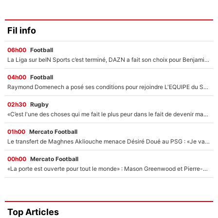
Fil info
06h00
Football
La Liga sur beIN Sports c’est terminé, DAZN a fait son choix pour Benjamin Da Silva et Omar Da Fonseca !
04h00
Football
Raymond Domenech a posé ses conditions pour rejoindre L'EQUIPE du Soir : Il refuse de faire l'émission avec un autre chroniqueur !
02h30
Rugby
«C’est l'une des choses qui me fait le plus peur dans le fait de devenir maman» : En couple avec Antoine Dupont, Iris Mittenaere s'inquiète déjà pour ses futurs enfants !
01h00
Mercato Football
Le transfert de Maghnes Akliouche menace Désiré Doué au PSG : «Je valide à 200%»
00h00
Mercato Football
«La porte est ouverte pour tout le monde» : Mason Greenwood et Pierre-Emerick Aubameyang ont quitté l'OM, Amine Gouiri balance sur la suite du mercato et sur la réaction du vestiaire !
Top Articles