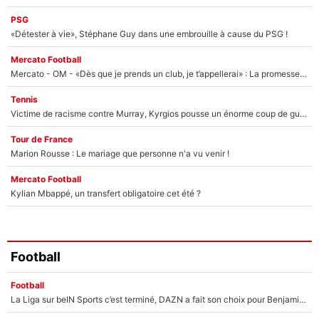
PSG
«Détester à vie», Stéphane Guy dans une embrouille à cause du PSG !
Mercato Football
Mercato - OM - «Dès que je prends un club, je t’appellerai» : La promesse de Marcelino au moment de claquer la porte
Tennis
Victime de racisme contre Murray, Kyrgios pousse un énorme coup de gueule !
Tour de France
Marion Rousse : Le mariage que personne n'a vu venir !
Mercato Football
Kylian Mbappé, un transfert obligatoire cet été ?
Football
Football
La Liga sur beIN Sports c’est terminé, DAZN a fait son choix pour Benjamin Da Silva et Omar Da Fonseca !