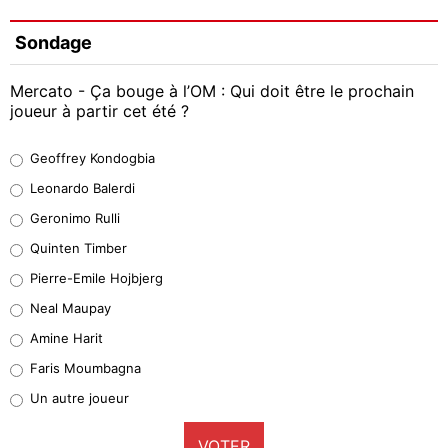
Sondage
Mercato - Ça bouge à l’OM : Qui doit être le prochain
joueur à partir cet été ?
Geoffrey Kondogbia
Geoffrey Kondogbia
38%
Leonardo Balerdi
Leonardo Balerdi
Geronimo Rulli
32%
Quinten Timber
Geronimo Rulli
Pierre-Emile Hojbjerg
5%
Neal Maupay
Quinten Timber
Amine Harit
1%
Faris Moumbagna
Pierre-Emile Hojbjerg
Un autre joueur
9%
VOTER
Neal Maupay