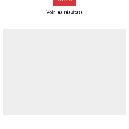
4%
Voir les résultats
Amine Harit
3%
Faris Moumbagna
4%
Un autre joueur
5%
1664 personnes ont participé aux votes.