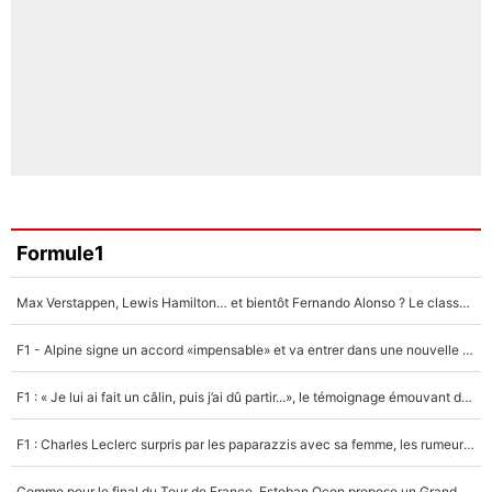
Formule1
Max Verstappen, Lewis Hamilton… et bientôt Fernando Alonso ? Le classement des pilotes les mieux payés en Formule 1 risque de changer !
F1 - Alpine signe un accord «impensable» et va entrer dans une nouvelle dimension : Grande nouvelle pour Pierre Gasly !
F1 : « Je lui ai fait un câlin, puis j’ai dû partir...», le témoignage émouvant de Max Verstappen sur sa fille
F1 : Charles Leclerc surpris par les paparazzis avec sa femme, les rumeurs étaient vraies !
Comme pour le final du Tour de France, Esteban Ocon propose un Grand Prix de Formule 1 à Paris : «Autour de l’Arc de Triomphe, ce serait génial» !