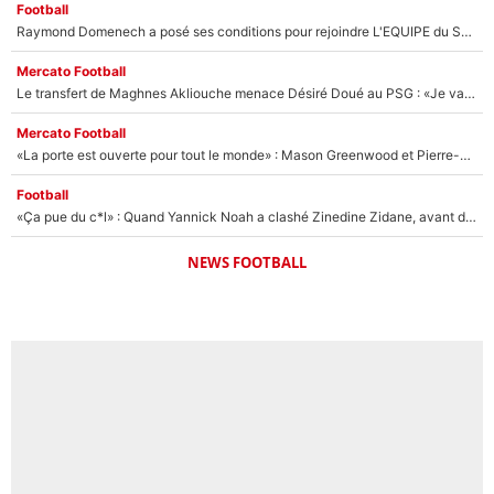
Football
Raymond Domenech a posé ses conditions pour rejoindre L'EQUIPE du Soir : Il refuse de faire l'émission avec un autre chroniqueur !
Mercato Football
Le transfert de Maghnes Akliouche menace Désiré Doué au PSG : «Je valide à 200%»
Mercato Football
«La porte est ouverte pour tout le monde» : Mason Greenwood et Pierre-Emerick Aubameyang ont quitté l'OM, Amine Gouiri balance sur la suite du mercato et sur la réaction du vestiaire !
Football
«Ça pue du c*l» : Quand Yannick Noah a clashé Zinedine Zidane, avant de se faire recadrer par le nouveau sélectionneur de l'équipe de France !
NEWS FOOTBALL