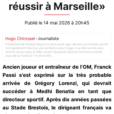
réussir à Marseille»
Publié le 14 mai 2026 à 20h45
Hugo Chirossel
-
Journaliste
Passionné de football depuis le plus jeune âge, devenir journaliste sportif
est rapidement devenu une évidence pour Hugo. Il se découvrira plus
tard un amour pour la NBA, avant d’explorer d’autres horizons comme
ceux de la Formule 1 et de la NFL.
Ancien joueur et entraîneur de l’OM, Franck
Passi s’est exprimé sur la très probable
arrivée de Grégory Lorenzi, qui devrait
succéder à Medhi Benatia en tant que
directeur sportif. Après dix années passées
au Stade Brestois, le dirigeant français va