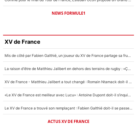
NEWS FORMULE1
XV de France
Mis de côté par Fabien Galthié, un joueur du XV de France partage sa frustration : «ils ne me l’ont pas dit tout de suite»
La raison d'être de Matthieu Jalibert en dehors des terrains de rugby : «Ça m'atteint autant que si tu touches à un membre de ma famille»
XV de France - Matthieu Jalibert a tout changé : Romain Ntamack doit-il s’inquiéter pour sa place à un an de la Coupe du monde ?
«Le XV de France est meilleur avec Lucu» : Antoine Dupont doit-il s’inquiéter pour sa place ?
Le XV de France a trouvé son remplaçant : Fabien Galthié doit-il se passer d'Antoine Dupont ?
ACTUS XV DE FRANCE