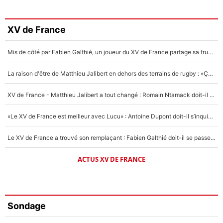
XV de France
Mis de côté par Fabien Galthié, un joueur du XV de France partage sa frustration : «ils ne me l’ont pas dit tout de suite»
La raison d'être de Matthieu Jalibert en dehors des terrains de rugby : «Ça m'atteint autant que si tu touches à un membre de ma famille»
XV de France - Matthieu Jalibert a tout changé : Romain Ntamack doit-il s’inquiéter pour sa place à un an de la Coupe du monde ?
«Le XV de France est meilleur avec Lucu» : Antoine Dupont doit-il s’inquiéter pour sa place ?
Le XV de France a trouvé son remplaçant : Fabien Galthié doit-il se passer d'Antoine Dupont ?
ACTUS XV DE FRANCE
Sondage