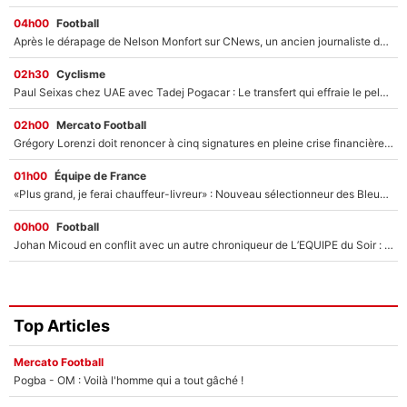
04h00
Football
Après le dérapage de Nelson Monfort sur CNews, un ancien journaliste de France Télévisions relance la polémique sur les incendies en Gironde
02h30
Cyclisme
Paul Seixas chez UAE avec Tadej Pogacar : Le transfert qui effraie le peloton, «c’est la pire des choses qui puisse arriver»
02h00
Mercato Football
Grégory Lorenzi doit renoncer à cinq signatures en pleine crise financière : L’IA propose sept noms à l’OM pour un mercato réussi... à seulement 5M€ !
01h00
Équipe de France
«Plus grand, je ferai chauffeur-livreur» : Nouveau sélectionneur des Bleus, Zinédine Zidane s’était imaginé un avenir très différent lorsqu'il était enfant
00h00
Football
Johan Micoud en conflit avec un autre chroniqueur de L’EQUIPE du Soir : «Pendant un moment, je ne les ai pas remis ensemble dans l'émission»
Top Articles
Mercato Football
Pogba - OM : Voilà l'homme qui a tout gâché !