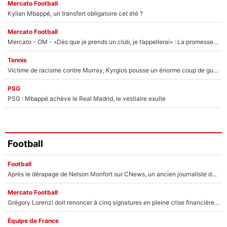
Mercato Football
Kylian Mbappé, un transfert obligatoire cet été ?
Mercato Football
Mercato - OM - «Dès que je prends un club, je t’appellerai» : La promesse de Marcelino au moment de claquer la porte
Tennis
Victime de racisme contre Murray, Kyrgios pousse un énorme coup de gueule !
PSG
PSG : Mbappé achève le Real Madrid, le vestiaire exulte
Football
Football
Après le dérapage de Nelson Monfort sur CNews, un ancien journaliste de France Télévisions relance la polémique sur les incendies en Gironde
Mercato Football
Grégory Lorenzi doit renoncer à cinq signatures en pleine crise financière : L’IA propose sept noms à l’OM pour un mercato réussi... à seulement 5M€ !
Équipe de France