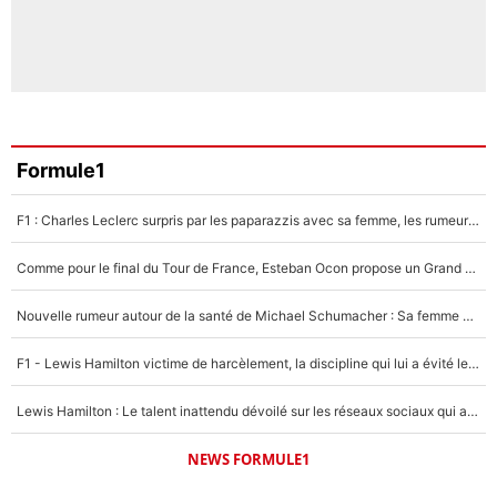
Formule1
F1 : Charles Leclerc surpris par les paparazzis avec sa femme, les rumeurs étaient vraies !
Comme pour le final du Tour de France, Esteban Ocon propose un Grand Prix de Formule 1 à Paris : «Autour de l’Arc de Triomphe, ce serait génial» !
Nouvelle rumeur autour de la santé de Michael Schumacher : Sa femme Corinna sort du silence
F1 - Lewis Hamilton victime de harcèlement, la discipline qui lui a évité le pire : «J'aurais probablement mal tourné»
Lewis Hamilton : Le talent inattendu dévoilé sur les réseaux sociaux qui a impressionné Kim Kardashian pendant leurs vacances en amoureux !
NEWS FORMULE1