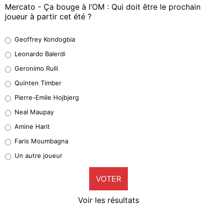
Mercato - Ça bouge à l’OM : Qui doit être le prochain
joueur à partir cet été ?
Geoffrey Kondogbia
Geoffrey Kondogbia
38%
Leonardo Balerdi
Leonardo Balerdi
Geronimo Rulli
32%
Quinten Timber
Geronimo Rulli
Pierre-Emile Hojbjerg
4%
Neal Maupay
Quinten Timber
Amine Harit
1%
Faris Moumbagna
Pierre-Emile Hojbjerg
Un autre joueur
9%
VOTER
Neal Maupay
4%
Voir les résultats
Amine Harit