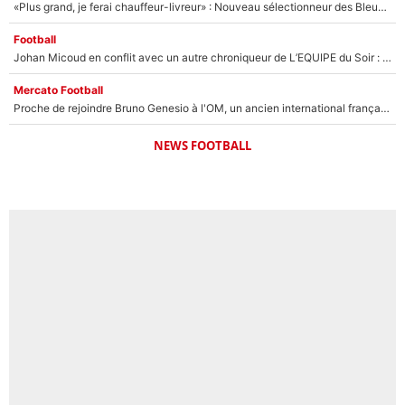
«Plus grand, je ferai chauffeur-livreur» : Nouveau sélectionneur des Bleus, Zinédine Zidane s’était imaginé un avenir très différent lorsqu'il était enfant
Football
Johan Micoud en conflit avec un autre chroniqueur de L’EQUIPE du Soir : «Pendant un moment, je ne les ai pas remis ensemble dans l'émission»
Mercato Football
Proche de rejoindre Bruno Genesio à l'OM, un ancien international français va finalement débarquer... sur RMC !
NEWS FOOTBALL