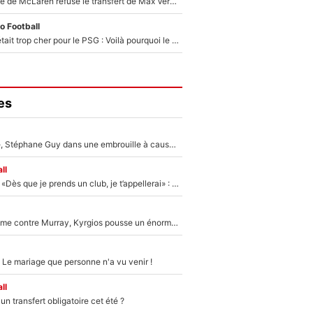
F1 - Une légende de McLaren refuse le transfert de Max Verstappen qui pourrait «faire des vagues» et plomber l'ambiance dans l'équipe
o Football
Yan Diomandé était trop cher pour le PSG : Voilà pourquoi le Real Madrid a accepté de payer la somme record de 140M€ pour boucler son transfert !
es
«Détester à vie», Stéphane Guy dans une embrouille à cause du PSG !
ll
Mercato - OM - «Dès que je prends un club, je t’appellerai» : La promesse de Marcelino au moment de claquer la porte
Victime de racisme contre Murray, Kyrgios pousse un énorme coup de gueule !
 Le mariage que personne n'a vu venir !
ll
n transfert obligatoire cet été ?