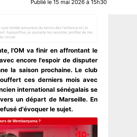
Publié le 15 mai 2026 à 15h30
je suis tombé amoureux du tennis dès l'enfance et j'ai
ort. Aujourd'hui, je souhaite les raconter, profiter de ma
u circuit.
, l'OM va finir en affrontant le
avec encore l'espoir de disputer
ne la saison prochaine. Le club
ouffert ces derniers mois avec
ncien international sénégalais se
vers un départ de Marseille. En
refusé d'évoquer le sujet.