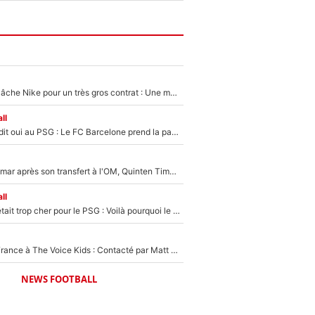
Kylian Mbappé lâche Nike pour un très gros contrat : Une marque «inattendue» va frapper très fort
ll
Ferran Torres a dit oui au PSG : Le FC Barcelone prend la parole alors qu'un transfert de l'attaquant espagnol prend forme
En plein cauchemar après son transfert à l'OM, Quinten Timber raconte ses doutes après sa signature à Marseille
ll
Yan Diomandé était trop cher pour le PSG : Voilà pourquoi le Real Madrid a accepté de payer la somme record de 140M€ pour boucler son transfert !
De l'équipe de France à The Voice Kids : Contacté par Matt Pokora, Kylian Mbappé a accepté de jouer un rôle inédit sur TF1 !
NEWS FOOTBALL