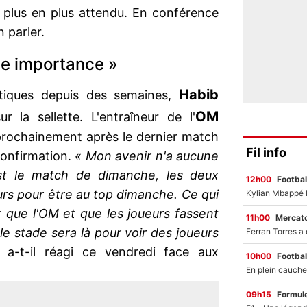
 plus en plus attendu. En conférence
n parler.
ne importance »
Habib
tiques depuis des semaines,
OM
r la sellette. L'entraîneur de l'
s prochainement après le dernier match
Fil info
confirmation.
« Mon avenir n'a aucune
st le match de dimanche, les deux
12h00
Footbal
rs pour être au top dimanche. Ce qui
st que l'OM et que les joueurs fassent
11h00
Mercato
e stade sera là pour voir des joueurs
a-t-il réagi ce vendredi face aux
10h00
Footbal
09h15
Formul