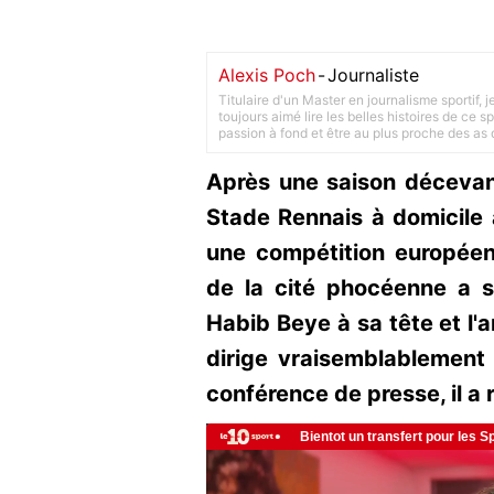
Alexis Poch
-
Journaliste
Titulaire d'un Master en journalisme sportif, 
toujours aimé lire les belles histoires de ce sp
passion à fond et être au plus proche des as d
Après une saison décevante
Stade Rennais à domicile 
une compétition européen
de la cité phocéenne a s
Habib Beye à sa tête et l'a
dirige vraisemblablement 
conférence de presse, il a 