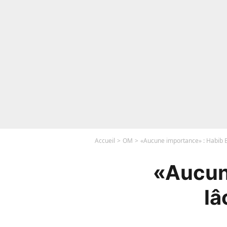
Accueil
OM
«Aucune importance» : Habib Be
«Aucun
lâ