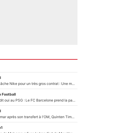
l
Kylian Mbappé lâche Nike pour un très gros contrat : Une marque «inattendue» va frapper très fort
 Football
Ferran Torres a dit oui au PSG : Le FC Barcelone prend la parole alors qu'un transfert de l'attaquant espagnol prend forme
l
En plein cauchemar après son transfert à l'OM, Quinten Timber raconte ses doutes après sa signature à Marseille
e1