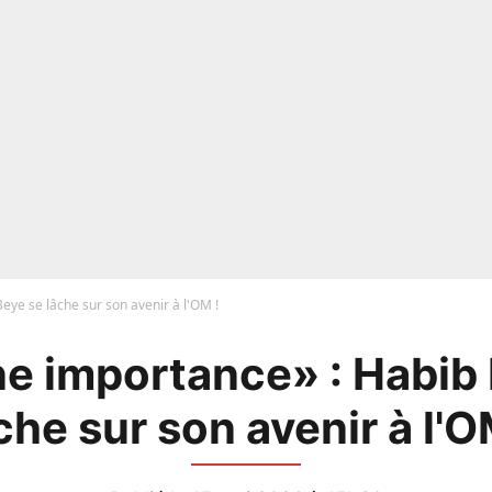
ye se lâche sur son avenir à l'OM !
e importance» : Habib 
che sur son avenir à l'O