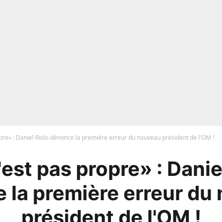
pre» : Daniel Riolo dénonce la première erreur du nouveau président de l'OM !
est pas propre» : Danie
 la première erreur du
président de l'OM !