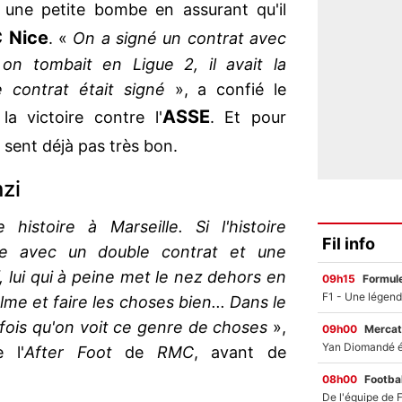
une petite bombe en assurant qu'il
 Nice
. «
On a signé un contrat avec
 on tombait en Ligue 2, il avait la
e contrat était signé
», a confié le
ASSE
la victoire contre l'
. Et pour
e sent déjà pas très bon.
nzi
 histoire à Marseille. Si l'histoire
Fil info
e avec un double contrat et une
, lui qui à peine met le nez dehors en
09h15
Formul
lme et faire les choses bien... Dans le
 fois qu'on voit ce genre de choses
»,
09h00
Mercat
 l'
After Foot
de
RMC
, avant de
08h00
Footbal