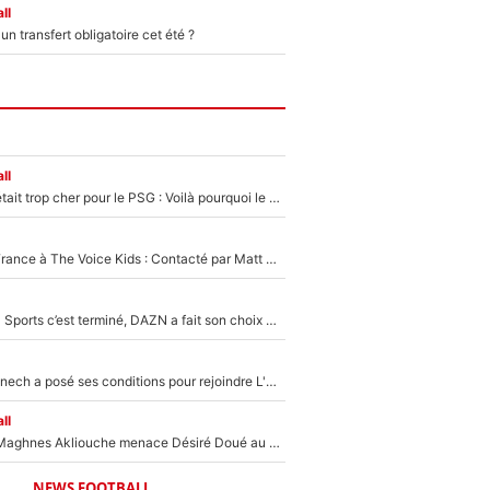
ll
n transfert obligatoire cet été ?
ll
Yan Diomandé était trop cher pour le PSG : Voilà pourquoi le Real Madrid a accepté de payer la somme record de 140M€ pour boucler son transfert !
De l'équipe de France à The Voice Kids : Contacté par Matt Pokora, Kylian Mbappé a accepté de jouer un rôle inédit sur TF1 !
La Liga sur beIN Sports c’est terminé, DAZN a fait son choix pour Benjamin Da Silva et Omar Da Fonseca !
Raymond Domenech a posé ses conditions pour rejoindre L'EQUIPE du Soir : Il refuse de faire l'émission avec un autre chroniqueur !
ll
Le transfert de Maghnes Akliouche menace Désiré Doué au PSG : «Je valide à 200%»
NEWS FOOTBALL