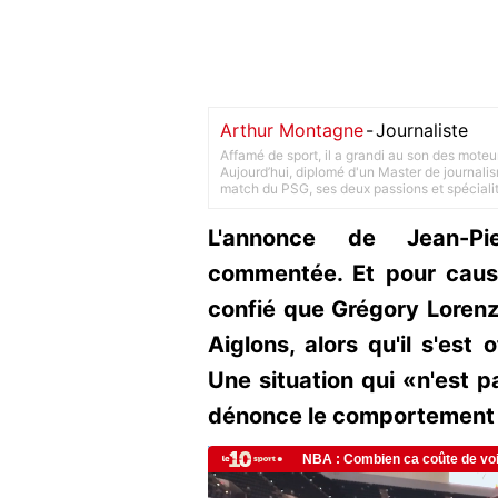
Arthur Montagne
-
Journaliste
Affamé de sport, il a grandi au son des moteu
Aujourd’hui, diplomé d'un Master de journalism
match du PSG, ses deux passions et spéciali
L'annonce de Jean-Pie
commentée. Et pour cause
confié que Grégory Lorenzi
Aiglons, alors qu'il s'est
Une situation qui «n'est p
dénonce le comportement m