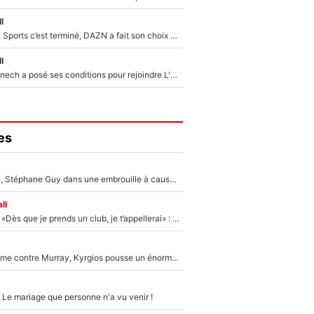
l
La Liga sur beIN Sports c’est terminé, DAZN a fait son choix pour Benjamin Da Silva et Omar Da Fonseca !
l
Raymond Domenech a posé ses conditions pour rejoindre L'EQUIPE du Soir : Il refuse de faire l'émission avec un autre chroniqueur !
es
«Détester à vie», Stéphane Guy dans une embrouille à cause du PSG !
ll
Mercato - OM - «Dès que je prends un club, je t’appellerai» : La promesse de Marcelino au moment de claquer la porte
Victime de racisme contre Murray, Kyrgios pousse un énorme coup de gueule !
 Le mariage que personne n'a vu venir !