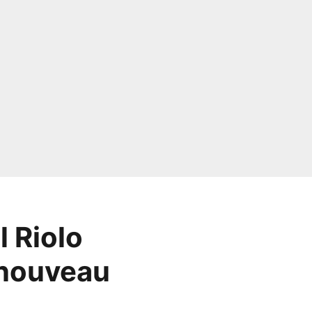
l Riolo
 nouveau