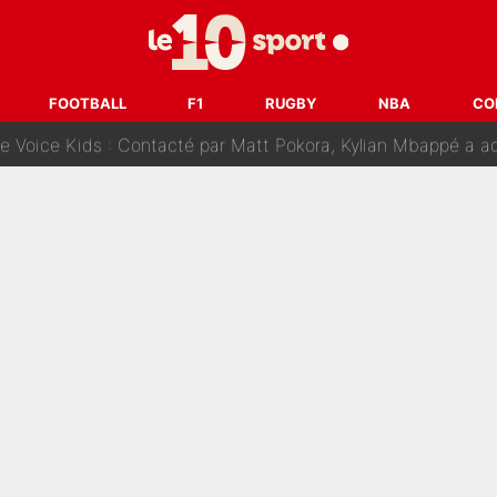
fuse le transfert de Max Verstappen qui pourrait «faire des vagues»
r le PSG : Voilà pourquoi le Real Madrid a accepté de payer la somme reco
FOOTBALL
F1
RUGBY
NBA
CO
Voice Kids : Contacté par Matt Pokora, Kylian Mbappé a accepté
est terminé, DAZN a fait son choix pour Benjamin Da Silva et
onditions pour rejoindre L'EQUIPE du Soir : Il refuse de faire l'