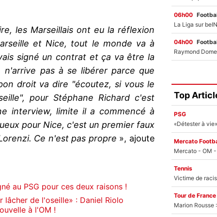
06h00
Footbal
re, les Marseillais ont eu la réflexion
04h00
Footbal
rseille et Nice, tout le monde va à
vais signé un contrat et ça va être la
, n'arrive pas à se libérer parce que
on droit va dire "écoutez, si vous le
Top Articl
oseille", pour Stéphane Richard c'est
ne interview, limite il a commencé à
PSG
tueux pour Nice, c'est un premier faux
Lorenzi. Ce n'est pas propre
», ajoute
Mercato Footba
Tennis
igné au PSG pour ces deux raisons !
Tour de France
r lâcher de l'oseille» : Daniel Riolo
Marion Rousse :
uvelle à l'OM !