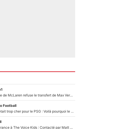
e1
F1 - Une légende de McLaren refuse le transfert de Max Verstappen qui pourrait «faire des vagues» et plomber l'ambiance dans l'équipe
o Football
Yan Diomandé était trop cher pour le PSG : Voilà pourquoi le Real Madrid a accepté de payer la somme record de 140M€ pour boucler son transfert !
l
De l'équipe de France à The Voice Kids : Contacté par Matt Pokora, Kylian Mbappé a accepté de jouer un rôle inédit sur TF1 !