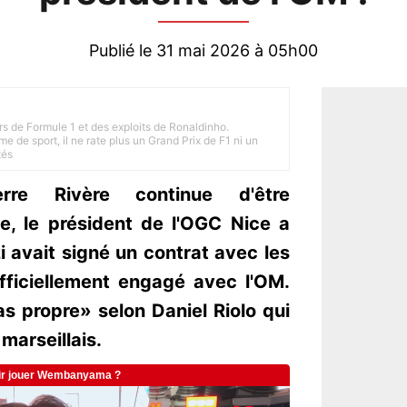
Publié le 31 mai 2026 à 05h00
rs de Formule 1 et des exploits de Ronaldinho.
e de sport, il ne rate plus un Grand Prix de F1 ni un
tés
rre Rivère continue d'être
, le président de l'OGC Nice a
 avait signé un contrat avec les
 officiellement engagé avec l'OM.
as propre» selon Daniel Riolo qui
arseillais.