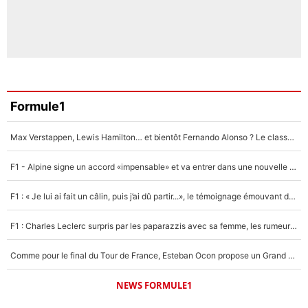
Formule1
Max Verstappen, Lewis Hamilton… et bientôt Fernando Alonso ? Le classement des pilotes les mieux payés en Formule 1 risque de changer !
F1 - Alpine signe un accord «impensable» et va entrer dans une nouvelle dimension : Grande nouvelle pour Pierre Gasly !
F1 : « Je lui ai fait un câlin, puis j’ai dû partir...», le témoignage émouvant de Max Verstappen sur sa fille
F1 : Charles Leclerc surpris par les paparazzis avec sa femme, les rumeurs étaient vraies !
Comme pour le final du Tour de France, Esteban Ocon propose un Grand Prix de Formule 1 à Paris : «Autour de l’Arc de Triomphe, ce serait génial» !
NEWS FORMULE1