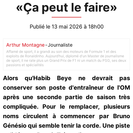
«Ça peut le faire»
Publié le 13 mai 2026 à 18h00
Arthur Montagne
-
Journaliste
Affamé de sport, il a grandi au son des moteurs de Formule 1 et des
exploits de Ronaldinho. Aujourd’hui, diplomé d'un Master de journalisme
de sport, il ne rate plus un Grand Prix de F1 ni un match du PSG, ses deux
passions et spécialités
Alors qu'Habib Beye ne devrait pas
conserver son poste d'entraîneur de l'OM
après une seconde partie de saison très
compliquée. Pour le remplacer, plusieurs
noms circulent à commencer par Bruno
Génésio qui semble tenir la corde. Une piste