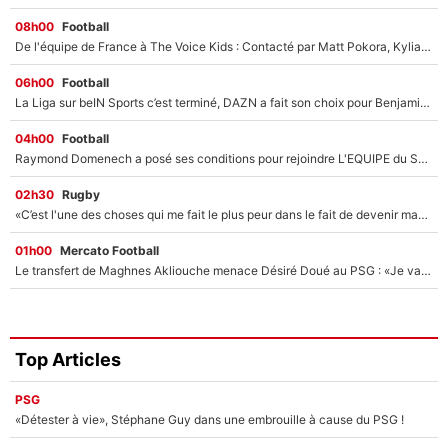
08h00
Football
De l'équipe de France à The Voice Kids : Contacté par Matt Pokora, Kylian Mbappé a accepté de jouer un rôle inédit sur TF1 !
06h00
Football
La Liga sur beIN Sports c’est terminé, DAZN a fait son choix pour Benjamin Da Silva et Omar Da Fonseca !
04h00
Football
Raymond Domenech a posé ses conditions pour rejoindre L'EQUIPE du Soir : Il refuse de faire l'émission avec un autre chroniqueur !
02h30
Rugby
«C’est l'une des choses qui me fait le plus peur dans le fait de devenir maman» : En couple avec Antoine Dupont, Iris Mittenaere s'inquiète déjà pour ses futurs enfants !
01h00
Mercato Football
Le transfert de Maghnes Akliouche menace Désiré Doué au PSG : «Je valide à 200%»
Top Articles
PSG
«Détester à vie», Stéphane Guy dans une embrouille à cause du PSG !