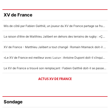
XV de France
Mis de côté par Fabien Galthié, un joueur du XV de France partage sa frustration : «ils ne me l’ont pas dit tout de suite»
La raison d'être de Matthieu Jalibert en dehors des terrains de rugby : «Ça m'atteint autant que si tu touches à un membre de ma famille»
XV de France - Matthieu Jalibert a tout changé : Romain Ntamack doit-il s’inquiéter pour sa place à un an de la Coupe du monde ?
«Le XV de France est meilleur avec Lucu» : Antoine Dupont doit-il s’inquiéter pour sa place ?
Le XV de France a trouvé son remplaçant : Fabien Galthié doit-il se passer d'Antoine Dupont ?
ACTUS XV DE FRANCE
Sondage