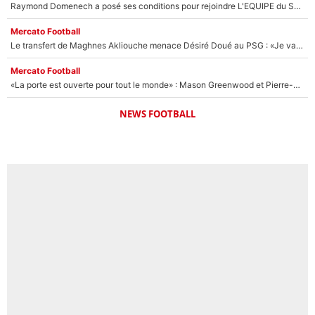
Raymond Domenech a posé ses conditions pour rejoindre L'EQUIPE du Soir : Il refuse de faire l'émission avec un autre chroniqueur !
Mercato Football
Le transfert de Maghnes Akliouche menace Désiré Doué au PSG : «Je valide à 200%»
Mercato Football
«La porte est ouverte pour tout le monde» : Mason Greenwood et Pierre-Emerick Aubameyang ont quitté l'OM, Amine Gouiri balance sur la suite du mercato et sur la réaction du vestiaire !
NEWS FOOTBALL