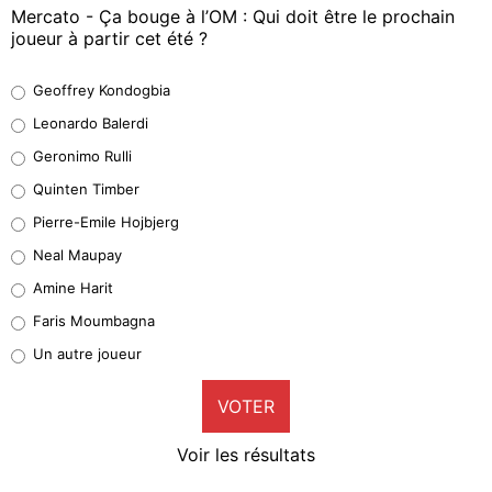
Mercato - Ça bouge à l’OM : Qui doit être le prochain
joueur à partir cet été ?
Geoffrey Kondogbia
Geoffrey Kondogbia
38%
Leonardo Balerdi
Leonardo Balerdi
Geronimo Rulli
32%
Quinten Timber
Geronimo Rulli
Pierre-Emile Hojbjerg
5%
Neal Maupay
Quinten Timber
Amine Harit
1%
Faris Moumbagna
Pierre-Emile Hojbjerg
Un autre joueur
9%
VOTER
Neal Maupay
4%
Voir les résultats
Amine Harit