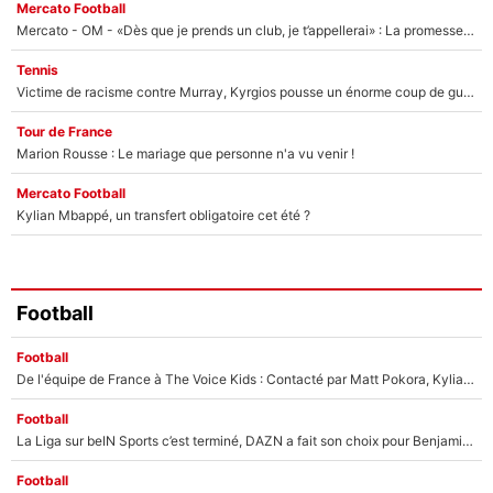
Mercato Football
Mercato - OM - «Dès que je prends un club, je t’appellerai» : La promesse de Marcelino au moment de claquer la porte
Tennis
Victime de racisme contre Murray, Kyrgios pousse un énorme coup de gueule !
Tour de France
Marion Rousse : Le mariage que personne n'a vu venir !
Mercato Football
Kylian Mbappé, un transfert obligatoire cet été ?
Football
Football
De l'équipe de France à The Voice Kids : Contacté par Matt Pokora, Kylian Mbappé a accepté de jouer un rôle inédit sur TF1 !
Football
La Liga sur beIN Sports c’est terminé, DAZN a fait son choix pour Benjamin Da Silva et Omar Da Fonseca !
Football