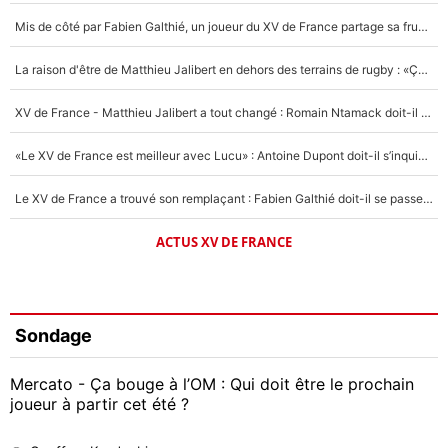
Mis de côté par Fabien Galthié, un joueur du XV de France partage sa frustration : «ils ne me l’ont pas dit tout de suite»
La raison d'être de Matthieu Jalibert en dehors des terrains de rugby : «Ça m'atteint autant que si tu touches à un membre de ma famille»
XV de France - Matthieu Jalibert a tout changé : Romain Ntamack doit-il s’inquiéter pour sa place à un an de la Coupe du monde ?
«Le XV de France est meilleur avec Lucu» : Antoine Dupont doit-il s’inquiéter pour sa place ?
Le XV de France a trouvé son remplaçant : Fabien Galthié doit-il se passer d'Antoine Dupont ?
ACTUS XV DE FRANCE
Sondage
Mercato - Ça bouge à l’OM : Qui doit être le prochain
joueur à partir cet été ?
Geoffrey Kondogbia