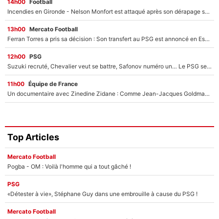
14h00
Football
Incendies en Gironde - Nelson Monfort est attaqué après son dérapage sur CNews : «Et lui, il prend combien pour parler dans un studio climatisé?»
13h00
Mercato Football
Ferran Torres a pris sa décision : Son transfert au PSG est annoncé en Espagne !
12h00
PSG
Suzuki recruté, Chevalier veut se battre, Safonov numéro un… Le PSG se lance encore dans un gros chantier pour le poste de gardien de but
11h00
Équipe de France
Un documentaire avec Zinedine Zidane : Comme Jean-Jacques Goldman et Mylène Farmer, le nouveau sélectionneur de l'équipe de France a recalé une journaliste très connue
Top Articles
Mercato Football
Pogba - OM : Voilà l'homme qui a tout gâché !
PSG
«Détester à vie», Stéphane Guy dans une embrouille à cause du PSG !
Mercato Football