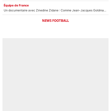
Équipe de France
Un documentaire avec Zinedine Zidane : Comme Jean-Jacques Goldman et Mylène Farmer, le nouveau sélectionneur de l'équipe de France a recalé une journaliste très connue
NEWS FOOTBALL