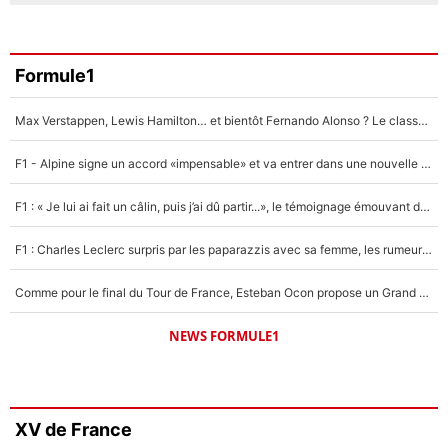
Formule1
Max Verstappen, Lewis Hamilton… et bientôt Fernando Alonso ? Le classement des pilotes les mieux payés en Formule 1 risque de changer !
F1 - Alpine signe un accord «impensable» et va entrer dans une nouvelle dimension : Grande nouvelle pour Pierre Gasly !
F1 : « Je lui ai fait un câlin, puis j’ai dû partir...», le témoignage émouvant de Max Verstappen sur sa fille
F1 : Charles Leclerc surpris par les paparazzis avec sa femme, les rumeurs étaient vraies !
Comme pour le final du Tour de France, Esteban Ocon propose un Grand Prix de Formule 1 à Paris : «Autour de l’Arc de Triomphe, ce serait génial» !
NEWS FORMULE1
XV de France