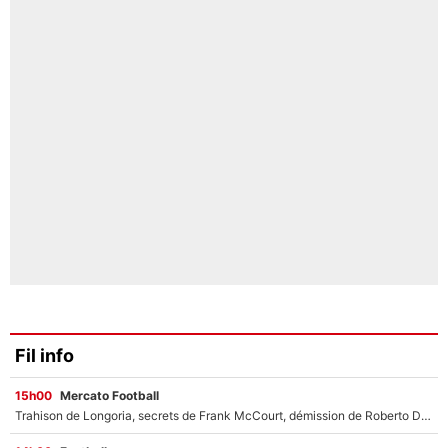
Fil info
15h00
Mercato Football
Trahison de Longoria, secrets de Frank McCourt, démission de Roberto De Zerbi : Medhi Benatia se lâche sur son départ de l'OM et fait d'importantes révélations