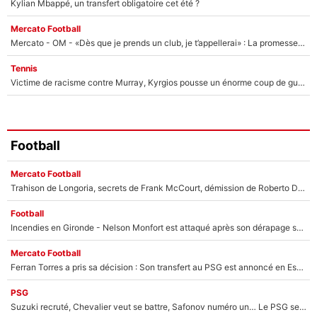
Kylian Mbappé, un transfert obligatoire cet été ?
Mercato Football
Mercato - OM - «Dès que je prends un club, je t’appellerai» : La promesse de Marcelino au moment de claquer la porte
Tennis
Victime de racisme contre Murray, Kyrgios pousse un énorme coup de gueule !
Football
Mercato Football
Trahison de Longoria, secrets de Frank McCourt, démission de Roberto De Zerbi : Medhi Benatia se lâche sur départ de l'OM et fait d'importantes révélations
Football
Incendies en Gironde - Nelson Monfort est attaqué après son dérapage sur CNews : «Et lui, il prend combien pour parler dans un studio climatisé?»
Mercato Football
Ferran Torres a pris sa décision : Son transfert au PSG est annoncé en Espagne !
PSG
Suzuki recruté, Chevalier veut se battre, Safonov numéro un… Le PSG se lance encore dans un gros chantier pour le poste de gardien de but