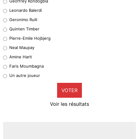
Geoffrey Kondogbia
38%
Leonardo Balerdi
Leonardo Balerdi
Geronimo Rulli
32%
Quinten Timber
Geronimo Rulli
Pierre-Emile Hojbjerg
5%
Neal Maupay
Quinten Timber
Amine Harit
1%
Faris Moumbagna
Pierre-Emile Hojbjerg
Un autre joueur
9%
VOTER
Neal Maupay
4%
Voir les résultats
Amine Harit
3%
Faris Moumbagna
4%