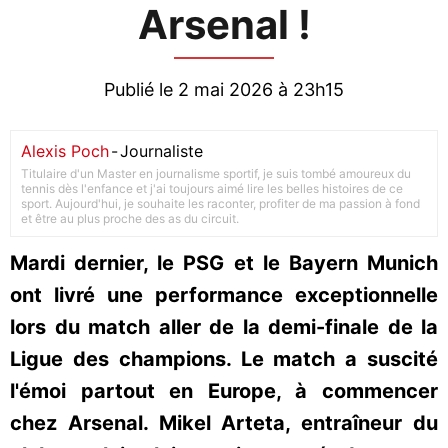
Arsenal !
Publié le 2 mai 2026 à 23h15
Alexis Poch
-
Journaliste
Titulaire d'un Master en journalisme sportif, je suis tombé amoureux du
tennis dès l'enfance et j'ai toujours aimé lire les belles histoires de ce
sport. Aujourd'hui, je souhaite les raconter, profiter de ma passion à fond
et être au plus proche des as du circuit.
Mardi dernier, le PSG et le Bayern Munich
ont livré une performance exceptionnelle
lors du match aller de la demi-finale de la
Ligue des champions. Le match a suscité
l'émoi partout en Europe, à commencer
chez Arsenal. Mikel Arteta, entraîneur du