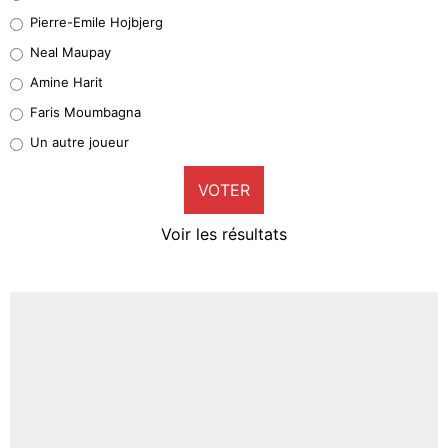
Geronimo Rulli
Pierre-Emile Hojbjerg
5%
Neal Maupay
Quinten Timber
Amine Harit
1%
Faris Moumbagna
Pierre-Emile Hojbjerg
Un autre joueur
9%
VOTER
Neal Maupay
4%
Voir les résultats
Amine Harit
3%
Faris Moumbagna
4%
Un autre joueur
5%
1579 personnes ont participé aux votes.