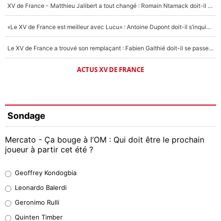
XV de France - Matthieu Jalibert a tout changé : Romain Ntamack doit-il s’inquiéter pour sa place à un an de la Coupe du monde ?
«Le XV de France est meilleur avec Lucu» : Antoine Dupont doit-il s’inquiéter pour sa place ?
Le XV de France a trouvé son remplaçant : Fabien Galthié doit-il se passer d'Antoine Dupont ?
ACTUS XV DE FRANCE
Sondage
Mercato - Ça bouge à l’OM : Qui doit être le prochain
joueur à partir cet été ?
Geoffrey Kondogbia
Geoffrey Kondogbia
38%
Leonardo Balerdi
Leonardo Balerdi
Geronimo Rulli
32%
Quinten Timber