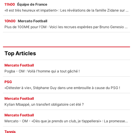
11h00
Équipe de France
«Il est très heureux et impatient» : Les révélations de la famille Zidane sur sa prise de pouvoir en équipe de France !
10h00
Mercato Football
Plus de 100M€ pour l'OM : Voici les recrues espérées par Bruno Genesio et Grégory Lorenzi après l’opération dégraissage
Top Articles
Mercato Football
Pogba - OM : Voilà l'homme qui a tout gâché !
PSG
«Détester à vie», Stéphane Guy dans une embrouille à cause du PSG !
Mercato Football
Kylian Mbappé, un transfert obligatoire cet été ?
Mercato Football
Mercato - OM - «Dès que je prends un club, je t’appellerai» : La promesse de Marcelino au moment de claquer la porte
Tennis