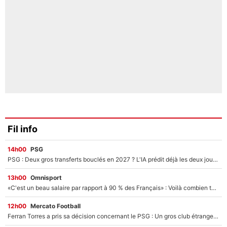
Fil info
14h00
PSG
PSG : Deux gros transferts bouclés en 2027 ? L'IA prédit déjà les deux joueurs qui pourraient rejoindre Luis Enrique !
13h00
Omnisport
«C'est un beau salaire par rapport à 90 % des Français» : Voilà combien touchait Nelson Monfort sur France Télévisions avant de rejoindre CNews
12h00
Mercato Football
Ferran Torres a pris sa décision concernant le PSG : Un gros club étranger prêt à relancer le feuilleton pour la signature du champion du monde 2026 !