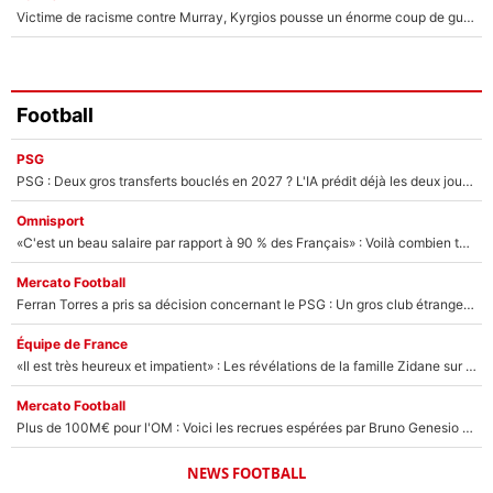
Victime de racisme contre Murray, Kyrgios pousse un énorme coup de gueule !
Football
PSG
PSG : Deux gros transferts bouclés en 2027 ? L'IA prédit déjà les deux joueurs qui pourraient rejoindre Luis Enrique !
Omnisport
«C'est un beau salaire par rapport à 90 % des Français» : Voilà combien touchait Nelson Monfort sur France Télévisions avant de rejoindre CNews
Mercato Football
Ferran Torres a pris sa décision concernant le PSG : Un gros club étranger prêt à relancer le feuilleton pour la signature du champion du monde 2026 !
Équipe de France
«Il est très heureux et impatient» : Les révélations de la famille Zidane sur sa prise de pouvoir en équipe de France !
Mercato Football
Plus de 100M€ pour l'OM : Voici les recrues espérées par Bruno Genesio et Grégory Lorenzi après l’opération dégraissage
NEWS FOOTBALL