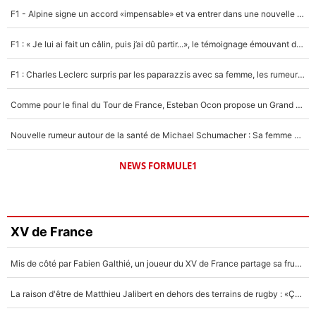
F1 - Alpine signe un accord «impensable» et va entrer dans une nouvelle dimension : Grande nouvelle pour Pierre Gasly !
F1 : « Je lui ai fait un câlin, puis j’ai dû partir...», le témoignage émouvant de Max Verstappen sur sa fille
F1 : Charles Leclerc surpris par les paparazzis avec sa femme, les rumeurs étaient vraies !
Comme pour le final du Tour de France, Esteban Ocon propose un Grand Prix de Formule 1 à Paris : «Autour de l’Arc de Triomphe, ce serait génial» !
Nouvelle rumeur autour de la santé de Michael Schumacher : Sa femme Corinna sort du silence
NEWS FORMULE1
XV de France
Mis de côté par Fabien Galthié, un joueur du XV de France partage sa frustration : «ils ne me l’ont pas dit tout de suite»
La raison d'être de Matthieu Jalibert en dehors des terrains de rugby : «Ça m'atteint autant que si tu touches à un membre de ma famille»