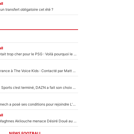
ll
n transfert obligatoire cet été ?
ll
Yan Diomandé était trop cher pour le PSG : Voilà pourquoi le Real Madrid a accepté de payer la somme record de 140M€ pour boucler son transfert !
De l'équipe de France à The Voice Kids : Contacté par Matt Pokora, Kylian Mbappé a accepté de jouer un rôle inédit sur TF1 !
La Liga sur beIN Sports c’est terminé, DAZN a fait son choix pour Benjamin Da Silva et Omar Da Fonseca !
Raymond Domenech a posé ses conditions pour rejoindre L'EQUIPE du Soir : Il refuse de faire l'émission avec un autre chroniqueur !
ll
Le transfert de Maghnes Akliouche menace Désiré Doué au PSG : «Je valide à 200%»
NEWS FOOTBALL