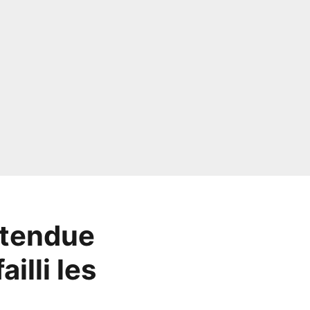
ttendue
illi les