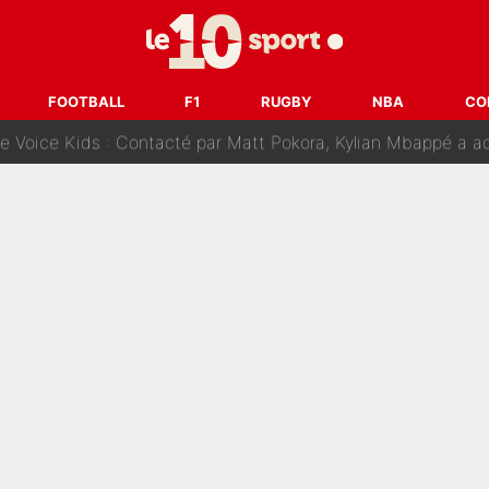
fuse le transfert de Max Verstappen qui pourrait «faire des vagues»
r le PSG : Voilà pourquoi le Real Madrid a accepté de payer la somme reco
FOOTBALL
F1
RUGBY
NBA
CO
Voice Kids : Contacté par Matt Pokora, Kylian Mbappé a accepté
est terminé, DAZN a fait son choix pour Benjamin Da Silva et
onditions pour rejoindre L'EQUIPE du Soir : Il refuse de faire l'