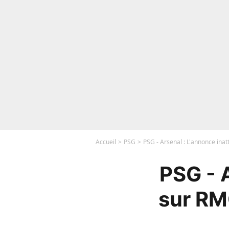
Accueil
PSG
PSG - Arsenal : L'annonce inatt
PSG - 
sur RMC