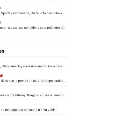
l
La Liga sur beIN Sports c’est terminé, DAZN a fait son choix pour Benjamin Da Silva et Omar Da Fonseca !
l
Raymond Domenech a posé ses conditions pour rejoindre L'EQUIPE du Soir : Il refuse de faire l'émission avec un autre chroniqueur !
es
«Détester à vie», Stéphane Guy dans une embrouille à cause du PSG !
ll
Mercato - OM - «Dès que je prends un club, je t’appellerai» : La promesse de Marcelino au moment de claquer la porte
Victime de racisme contre Murray, Kyrgios pousse un énorme coup de gueule !
 Le mariage que personne n'a vu venir !