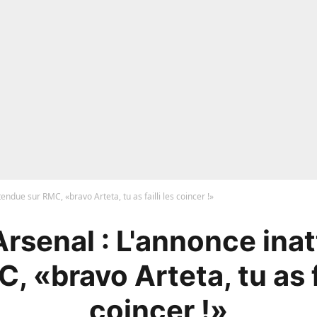
endue sur RMC, «bravo Arteta, tu as failli les coincer !»
Arsenal : L'annonce ina
, «bravo Arteta, tu as fa
coincer !»