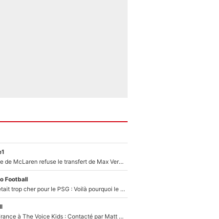
e1
F1 - Une légende de McLaren refuse le transfert de Max Verstappen qui pourrait «faire des vagues» et plomber l'ambiance dans l'équipe
o Football
Yan Diomandé était trop cher pour le PSG : Voilà pourquoi le Real Madrid a accepté de payer la somme record de 140M€ pour boucler son transfert !
l
De l'équipe de France à The Voice Kids : Contacté par Matt Pokora, Kylian Mbappé a accepté de jouer un rôle inédit sur TF1 !