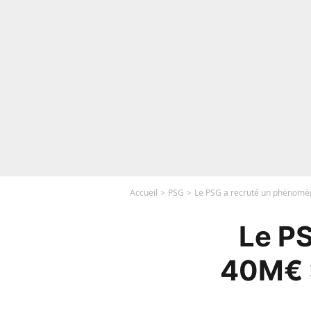
Accueil
PSG
Le PSG a recruté un phénomène
Le P
40M€ :