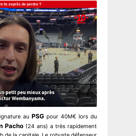
PSG
ignature au
pour 40M€ lors du
n
Pacho
(24 ans) a très rapidement
b de la capitale. Le robuste défenseur