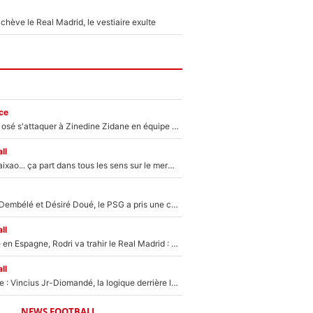
hève le Real Madrid, le vestiaire exulte
ce
Franck Ribéry a osé s'attaquer à Zinedine Zidane en équipe de France : «Je n'aurais jamais fait ça»
ll
Medina, Rulli, Paixao... ça part dans tous les sens sur le mercato de l'OM : Frank McCourt va enfin récupérer l'argent qu'il attend ?
Sans Ousmane Dembélé et Désiré Doué, le PSG a pris une correction face à Majorque : Luis Enrique attend avec impatience des renforts !
ll
Coup de théâtre en Espagne, Rodri va trahir le Real Madrid : Le Ballon d'Or a choisi de signer au FC Barcelone !
ll
Mercato Analyse : Vincius Jr-Diomandé, la logique derrière la concordance des temps
NEWS FOOTBALL