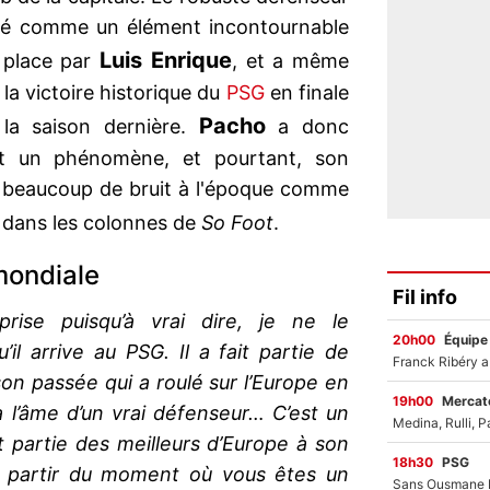
osé comme un élément incontournable
Luis
Enrique
 place par
, et a même
 la victoire historique du
PSG
en finale
Pacho
la saison dernière.
a donc
it un phénomène, et pourtant, son
it beaucoup de bruit à l'époque comme
dans les colonnes de
So Foot
.
mondiale
Fil info
prise puisqu’à vrai dire, je ne le
20h00
Équipe
il arrive au PSG. Il a fait partie de
son passée qui a roulé sur l’Europe en
19h00
Mercato
 a l’âme d’un vrai défenseur… C’est un
t partie des meilleurs d’Europe à son
18h30
PSG
 partir du moment où vous êtes un