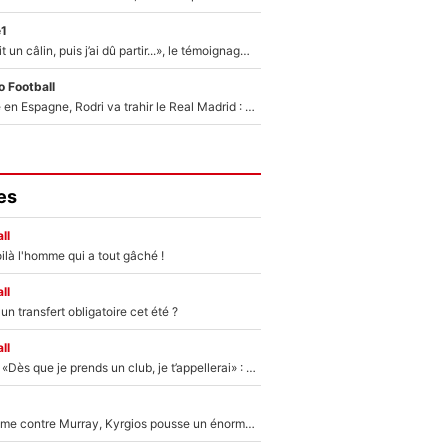
e1
F1 : « Je lui ai fait un câlin, puis j’ai dû partir...», le témoignage émouvant de Max Verstappen sur sa fille
 Football
Coup de théâtre en Espagne, Rodri va trahir le Real Madrid : Le Ballon d'Or a choisi de signer au FC Barcelone !
es
ll
ilà l'homme qui a tout gâché !
ll
n transfert obligatoire cet été ?
ll
Mercato - OM - «Dès que je prends un club, je t’appellerai» : La promesse de Marcelino au moment de claquer la porte
Victime de racisme contre Murray, Kyrgios pousse un énorme coup de gueule !