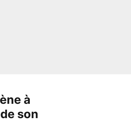
ène à
 de son