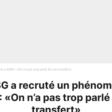
 à 40M€ : «On n’a pas trop parlé de son transfert»
SG a recruté un phénom
 «On n’a pas trop parlé
transfert»