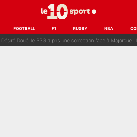
uer à Zinedine Zidane en équipe de France : «Je n'aurais jam
rt dans tous les sens sur le mercato de l'OM : Frank McCourt va enf
FOOTBALL
F1
RUGBY
NBA
CO
 Doué, le PSG a pris une correction face à Majorque : Luis Enrique a
, puis j’ai dû partir...», le témoignage émouvant de Max Verstapp
 Rodri va trahir le Real Madrid : Le Ballon d'Or a choisi de 