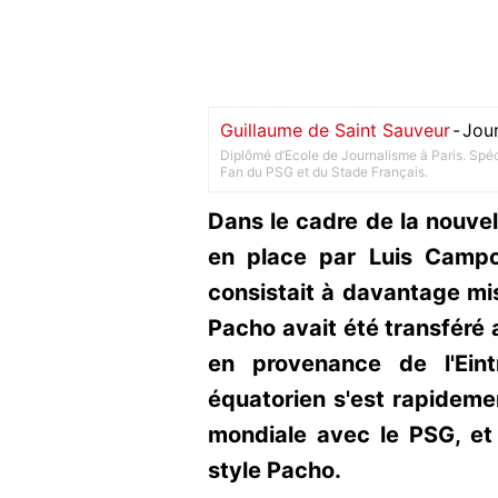
Guillaume de Saint Sauveur
-
Jour
Diplômé d’Ecole de Journalisme à Paris. Spéci
Fan du PSG et du Stade Français.
Dans le cadre de la nouvel
en place par Luis Campo
consistait à davantage mise
Pacho avait été transféré
en provenance de l'Eint
équatorien s'est rapidem
mondiale avec le PSG, et 
style Pacho.