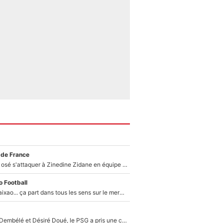
 de France
Franck Ribéry a osé s'attaquer à Zinedine Zidane en équipe de France : «Je n'aurais jamais fait ça»
 Football
Medina, Rulli, Paixao... ça part dans tous les sens sur le mercato de l'OM : Frank McCourt va enfin récupérer l'argent qu'il attend ?
Sans Ousmane Dembélé et Désiré Doué, le PSG a pris une correction face à Majorque : Luis Enrique attend avec impatience des renforts !