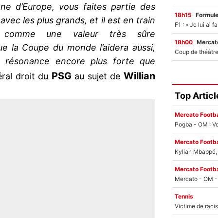
nne d’Europe, vous faites partie des
18h15
Formul
 avec les plus grands, et il est en train
 comme une valeur très sûre
18h00
Mercato
e la Coupe du monde l’aidera aussi,
 résonance encore plus forte que
PSG
Willian
téral droit du
au sujet de
Top Articl
Mercato Footba
Pogba - OM : Vo
Mercato Footba
Kylian Mbappé, u
Mercato Footba
Tennis