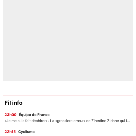
Fil info
23h00
Équipe de France
«Je me suis fait déchirer» : La «grossière erreur» de Zinedine Zidane qui lui a valu une leçon loin de l’équipe de France !
22h15
Cyclisme