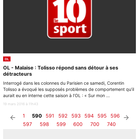
OL
OL - Malaise : Tolisso répond sans détour à ses
détracteurs
Interrogé dans les colonnes du Parisien ce samedi, Corentin
Tolisso a évoqué les supposés problèmes de comportement qu’il
aurait eu en interne cette saison à l’OL : « Sur mon ...
19 mars 2016 à 11h43
1
590
591
592
593
594
595
596
arrow_left
arrow_right
597
598
599
600
700
740