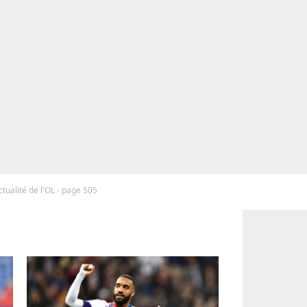
ctualité de l'OL - page 505