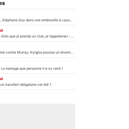
es
«Détester à vie», Stéphane Guy dans une embrouille à cause du PSG !
ll
Mercato - OM - «Dès que je prends un club, je t’appellerai» : La promesse de Marcelino au moment de claquer la porte
Victime de racisme contre Murray, Kyrgios pousse un énorme coup de gueule !
 Le mariage que personne n'a vu venir !
ll
n transfert obligatoire cet été ?