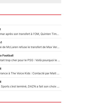
l
En plein cauchemar après son transfert à l'OM, Quinten Timber raconte ses doutes après sa signature à Marseille
e1
F1 - Une légende de McLaren refuse le transfert de Max Verstappen qui pourrait «faire des vagues» et plomber l'ambiance dans l'équipe
o Football
Yan Diomandé était trop cher pour le PSG : Voilà pourquoi le Real Madrid a accepté de payer la somme record de 140M€ pour boucler son transfert !
l
De l'équipe de France à The Voice Kids : Contacté par Matt Pokora, Kylian Mbappé a accepté de jouer un rôle inédit sur TF1 !
l
La Liga sur beIN Sports c’est terminé, DAZN a fait son choix pour Benjamin Da Silva et Omar Da Fonseca !