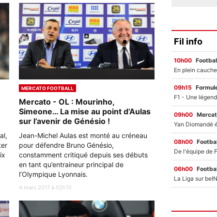
Fil info
10h00
Footbal
09h15
Formul
MERCATO FOOTBALL
Mercato - OL : Mourinho,
Simeone… La mise au point d’Aulas
09h00
Mercat
sur l’avenir de Génésio !
al,
Jean-Michel Aulas est monté au créneau
08h00
Footbal
ter
pour défendre Bruno Génésio,
ix
constamment critiqué depuis ses débuts
en tant qu’entraineur principal de
06h00
Footbal
l’Olympique Lyonnais.
4 mars 2017 à 02h15