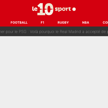
n transfert à l'OM, Quinten Timber raconte ses doutes après
fuse le transfert de Max Verstappen qui pourrait «faire des vagues»
FOOTBALL
F1
RUGBY
NBA
CO
r le PSG : Voilà pourquoi le Real Madrid a accepté de payer la somme reco
Voice Kids : Contacté par Matt Pokora, Kylian Mbappé a accepté
est terminé, DAZN a fait son choix pour Benjamin Da Silva et