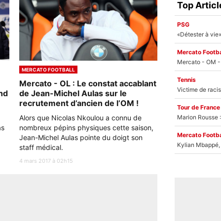
Top Articl
PSG
Mercato Footba
MERCATO FOOTBALL
Tennis
Mercato - OL : Le constat accablant
nd
de Jean-Michel Aulas sur le
recrutement d’ancien de l’OM !
Tour de France
Alors que Nicolas Nkoulou a connu de
Marion Rousse :
as
nombreux pépins physiques cette saison,
Mercato Footba
Jean-Michel Aulas pointe du doigt son
Kylian Mbappé, u
staff médical.
4 mars 2017 à 02h15