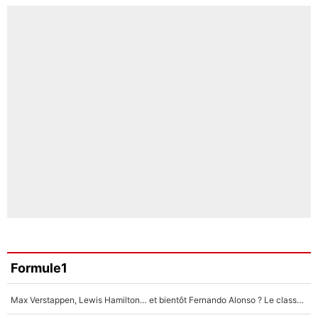
Formule1
Max Verstappen, Lewis Hamilton… et bientôt Fernando Alonso ? Le classement des pilotes les mieux payés en Formule 1 risque de changer !