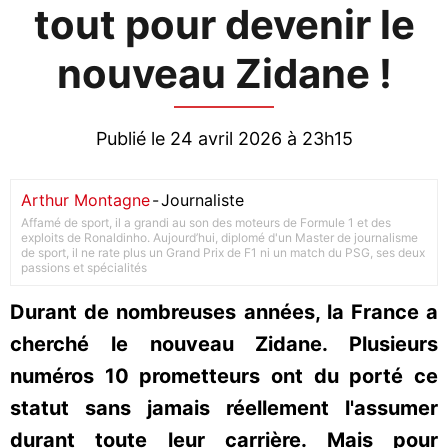
tout pour devenir le
nouveau Zidane !
Publié le 24 avril 2026 à 23h15
Arthur Montagne
-
Journaliste
Affamé de sport, il a grandi au son des moteurs de Formule 1 et des
exploits de Ronaldinho. Aujourd’hui, diplomé d'un Master de journalisme
de sport, il ne rate plus un Grand Prix de F1 ni un match du PSG, ses deux
passions et spécialités
Durant de nombreuses années, la France a
cherché le nouveau Zidane. Plusieurs
numéros 10 prometteurs ont du porté ce
statut sans jamais réellement l'assumer
durant toute leur carrière. Mais pour