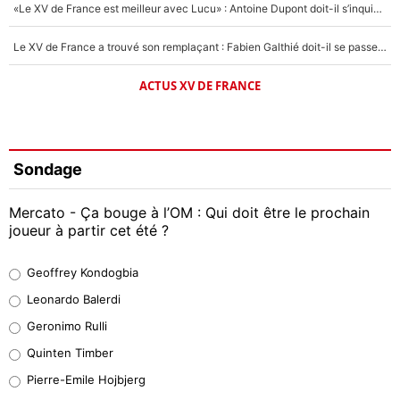
«Le XV de France est meilleur avec Lucu» : Antoine Dupont doit-il s’inquiéter pour sa place ?
Le XV de France a trouvé son remplaçant : Fabien Galthié doit-il se passer d'Antoine Dupont ?
ACTUS XV DE FRANCE
Sondage
Mercato - Ça bouge à l’OM : Qui doit être le prochain
joueur à partir cet été ?
Geoffrey Kondogbia
Geoffrey Kondogbia
38%
Leonardo Balerdi
Leonardo Balerdi
Geronimo Rulli
32%
Quinten Timber
Geronimo Rulli
Pierre-Emile Hojbjerg
5%