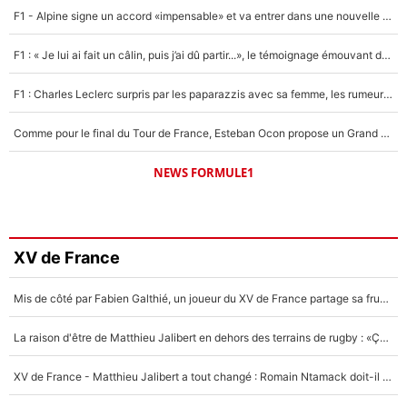
F1 - Alpine signe un accord «impensable» et va entrer dans une nouvelle dimension : Grande nouvelle pour Pierre Gasly !
F1 : « Je lui ai fait un câlin, puis j’ai dû partir...», le témoignage émouvant de Max Verstappen sur sa fille
F1 : Charles Leclerc surpris par les paparazzis avec sa femme, les rumeurs étaient vraies !
Comme pour le final du Tour de France, Esteban Ocon propose un Grand Prix de Formule 1 à Paris : «Autour de l’Arc de Triomphe, ce serait génial» !
NEWS FORMULE1
XV de France
Mis de côté par Fabien Galthié, un joueur du XV de France partage sa frustration : «ils ne me l’ont pas dit tout de suite»
La raison d'être de Matthieu Jalibert en dehors des terrains de rugby : «Ça m'atteint autant que si tu touches à un membre de ma famille»
XV de France - Matthieu Jalibert a tout changé : Romain Ntamack doit-il s’inquiéter pour sa place à un an de la Coupe du monde ?