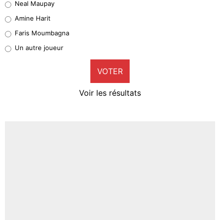
Neal Maupay
Quinten Timber
Amine Harit
1%
Faris Moumbagna
Pierre-Emile Hojbjerg
Un autre joueur
9%
VOTER
Neal Maupay
4%
Voir les résultats
Amine Harit
3%
Faris Moumbagna
4%
Un autre joueur
5%
1611 personnes ont participé aux votes.