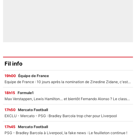
Fil info
19h00
Équipe de France
Equipe de France : 10 jours après la nomination de Zinedine Zidane, c'est au tour de son fils de prendre un nouveau départ !
18h15
Formule1
Max Verstappen, Lewis Hamilton… et bientôt Fernando Alonso ? Le classement des pilotes les mieux payés en Formule 1 risque de changer !
17h50
Mercato Football
EXCLU - Mercato - PSG : Bradley Barcola trop cher pour Liverpool
17h45
Mercato Football
PSG - Bradley Barcola à Liverpool, la fake news : Le feuilleton continue !