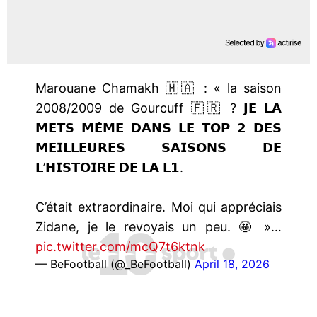
Marouane Chamakh 🇲🇦 : « la saison
2008/2009 de Gourcuff 🇫🇷 ? 𝗝𝗘 𝗟𝗔
𝗠𝗘𝗧𝗦 𝗠𝗘̂𝗠𝗘 𝗗𝗔𝗡𝗦 𝗟𝗘 𝗧𝗢𝗣 𝟮 𝗗𝗘𝗦
𝗠𝗘𝗜𝗟𝗟𝗘𝗨𝗥𝗘𝗦 𝗦𝗔𝗜𝗦𝗢𝗡𝗦 𝗗𝗘
𝗟’𝗛𝗜𝗦𝗧𝗢𝗜𝗥𝗘 𝗗𝗘 𝗟𝗔 𝗟𝟭.
C’était extraordinaire. Moi qui appréciais
Zidane, je le revoyais un peu. 🤩 »…
pic.twitter.com/mcQ7t6ktnk
— BeFootball (@_BeFootball)
April 18, 2026