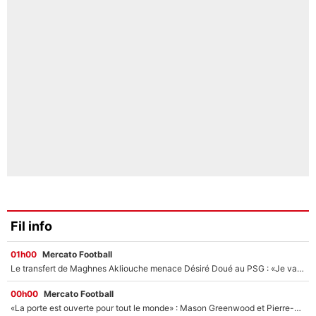
Fil info
01h00
Mercato Football
Le transfert de Maghnes Akliouche menace Désiré Doué au PSG : «Je valide à 200%»
00h00
Mercato Football
«La porte est ouverte pour tout le monde» : Mason Greenwood et Pierre-Emerick Aubameyang ont quitté l'OM, Amine Gouiri balance sur la suite du mercato et sur la réaction du vestiaire !