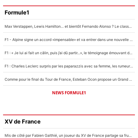
Formule1
Max Verstappen, Lewis Hamilton… et bientôt Fernando Alonso ? Le classement des pilotes les mieux payés en Formule 1 risque de changer !
F1 - Alpine signe un accord «impensable» et va entrer dans une nouvelle dimension : Grande nouvelle pour Pierre Gasly !
F1 : « Je lui ai fait un câlin, puis j’ai dû partir...», le témoignage émouvant de Max Verstappen sur sa fille
F1 : Charles Leclerc surpris par les paparazzis avec sa femme, les rumeurs étaient vraies !
Comme pour le final du Tour de France, Esteban Ocon propose un Grand Prix de Formule 1 à Paris : «Autour de l’Arc de Triomphe, ce serait génial» !
NEWS FORMULE1
XV de France
Mis de côté par Fabien Galthié, un joueur du XV de France partage sa frustration : «ils ne me l’ont pas dit tout de suite»