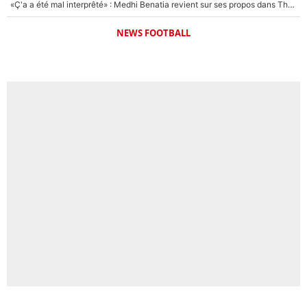
«Ç'a a été mal interprêté» : Medhi Benatia revient sur ses propos dans The Bridge et précise ses conditions pour rejoindre le PSG !
NEWS FOOTBALL