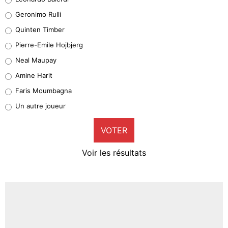
Leonardo Balerdi
Geronimo Rulli
32%
Quinten Timber
Geronimo Rulli
Pierre-Emile Hojbjerg
5%
Neal Maupay
Quinten Timber
Amine Harit
1%
Faris Moumbagna
Pierre-Emile Hojbjerg
Un autre joueur
9%
VOTER
Neal Maupay
4%
Voir les résultats
Amine Harit
3%
Faris Moumbagna
4%
Un autre joueur