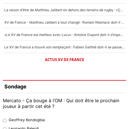
La raison d'être de Matthieu Jalibert en dehors des terrains de rugby : «Ça m'atteint autant que si tu touches à un membre de ma famille»
XV de France - Matthieu Jalibert a tout changé : Romain Ntamack doit-il s’inquiéter pour sa place à un an de la Coupe du monde ?
«Le XV de France est meilleur avec Lucu» : Antoine Dupont doit-il s’inquiéter pour sa place ?
Le XV de France a trouvé son remplaçant : Fabien Galthié doit-il se passer d'Antoine Dupont ?
ACTUS XV DE FRANCE
Sondage
Mercato - Ça bouge à l’OM : Qui doit être le prochain
joueur à partir cet été ?
Geoffrey Kondogbia
Geoffrey Kondogbia
38%
Leonardo Balerdi