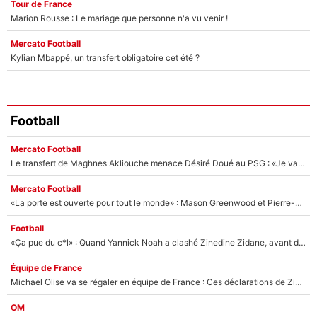
Tour de France
Marion Rousse : Le mariage que personne n'a vu venir !
Mercato Football
Kylian Mbappé, un transfert obligatoire cet été ?
Football
Mercato Football
Le transfert de Maghnes Akliouche menace Désiré Doué au PSG : «Je valide à 200%»
Mercato Football
«La porte est ouverte pour tout le monde» : Mason Greenwood et Pierre-Emerick Aubameyang ont quitté l'OM, Amine Gouiri balance sur la suite du mercato et sur la réaction du vestiaire !
Football
«Ça pue du c*l» : Quand Yannick Noah a clashé Zinedine Zidane, avant de se faire recadrer par le nouveau sélectionneur de l'équipe de France !
Équipe de France
Michael Olise va se régaler en équipe de France : Ces déclarations de Zinedine Zidane qui prouvent qu'il va tout miser sur la star du Bayern Munich !
OM