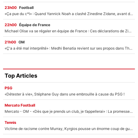
23h00
Football
«Ça pue du c*l» : Quand Yannick Noah a clashé Zinedine Zidane, avant de se faire recadrer par le nouveau sélectionneur de l'équipe de France !
22h00
Équipe de France
Michael Olise va se régaler en équipe de France : Ces déclarations de Zinedine Zidane qui prouvent qu'il va tout miser sur la star du Bayern Munich !
21h00
OM
«Ç'a a été mal interprêté» : Medhi Benatia revient sur ses propos dans The Bridge et précise ses conditions pour rejoindre le PSG !
Top Articles
PSG
«Détester à vie», Stéphane Guy dans une embrouille à cause du PSG !
Mercato Football
Mercato - OM - «Dès que je prends un club, je t’appellerai» : La promesse de Marcelino au moment de claquer la porte
Tennis
Victime de racisme contre Murray, Kyrgios pousse un énorme coup de gueule !