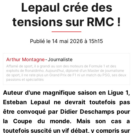
Lepaul crée des
tensions sur RMC !
Publié le 14 mai 2026 à 15h15
Arthur Montagne
-
Journaliste
Affamé de sport, il a grandi au son des moteurs de Formule 1 et des
exploits de Ronaldinho. Aujourd’hui, diplomé d'un Master de journalisme
de sport, il ne rate plus un Grand Prix de F1 ni un match du PSG, ses deux
passions et spécialités
Auteur d'une magnifique saison en Ligue 1,
Esteban Lepaul ne devrait toutefois pas
être convoqué par Didier Deschamps pour
la Coupe du monde. Mais son cas a
toutefois suscité un vif débat, y compris sur