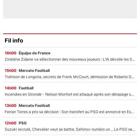
Fil info
16h00
Équipe de France
Zinédine Zidane va sélectionner des nouveaux joueurs : L’IA dévoile les 5 cracks qui pourraient rapidement le rejoindre en équipe de France !
15h00
Mercato Football
Trahison de Longoria, secrets de Frank McCourt, démission de Roberto De Zerbi : Medhi Benatia se lâche sur son départ de l'OM et fait d'importantes révélations
14h00
Football
Incendies en Gironde - Nelson Monfort est attaqué après son dérapage sur CNews : «Et lui, il prend combien pour parler dans un studio climatisé?»
13h00
Mercato Football
Ferran Torres a pris sa décision : Son transfert au PSG est annoncé en Espagne !
12h00
PSG
Suzuki recruté, Chevalier veut se battre, Safonov numéro un… Le PSG se lance encore dans un gros chantier pour le poste de gardien de but