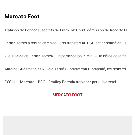
Mercato Foot
Trahison de Longoria, secrets de Frank McCourt, démission de Roberto De Zerbi : Medhi Benatia se lâche sur son départ de l'OM et fait d'importantes révélations
Ferran Torres a pris sa décision : Son transfert au PSG est annoncé en Espagne !
«Le suicide de Ferran Torres» : En partance pour le PSG, le héros de la finale de la Coupe du monde s'attire les foudres de la presse espagnole !
Antoine Griezmann et N'Golo Kanté : Comme Yan Diomandé, les deux champions du monde ont refusé de signer au PSG !
EXCLU - Mercato - PSG : Bradley Barcola trop cher pour Liverpool
MERCATO FOOT