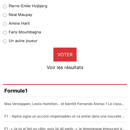
Geronimo Rulli
Pierre-Emile Hojbjerg
5%
Neal Maupay
Quinten Timber
Amine Harit
1%
Faris Moumbagna
Pierre-Emile Hojbjerg
Un autre joueur
9%
VOTER
Neal Maupay
4%
Voir les résultats
Amine Harit
3%
Faris Moumbagna
Formule1
4%
Max Verstappen, Lewis Hamilton… et bientôt Fernando Alonso ? Le classement des pilotes les mieux payés en Formule 1 risque de changer !
Un autre joueur
5%
F1 - Alpine signe un accord «impensable» et va entrer dans une nouvelle dimension : Grande nouvelle pour Pierre Gasly !
1646 personnes ont participé aux votes.
F1 : « Je lui ai fait un câlin, puis j’ai dû partir...», le témoignage émouvant de Max Verstappen sur sa fille