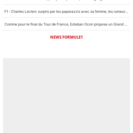
F1 : Charles Leclerc surpris par les paparazzis avec sa femme, les rumeurs étaient vraies !
Comme pour le final du Tour de France, Esteban Ocon propose un Grand Prix de Formule 1 à Paris : «Autour de l’Arc de Triomphe, ce serait génial» !
NEWS FORMULE1