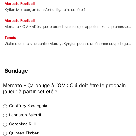
Mercato Football
Kylian Mbappé, un transfert obligatoire cet été ?
Mercato Football
Mercato - OM - «Dès que je prends un club, je t’appellerai» : La promesse de Marcelino au moment de claquer la porte
Tennis
Victime de racisme contre Murray, Kyrgios pousse un énorme coup de gueule !
Sondage
Mercato - Ça bouge à l’OM : Qui doit être le prochain
joueur à partir cet été ?
Geoffrey Kondogbia
Geoffrey Kondogbia
38%
Leonardo Balerdi
Leonardo Balerdi
Geronimo Rulli
32%
Quinten Timber