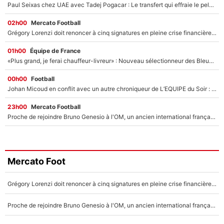
Paul Seixas chez UAE avec Tadej Pogacar : Le transfert qui effraie le peloton, «c’est la pire des choses qui puisse arriver»
02h00
Mercato Football
Grégory Lorenzi doit renoncer à cinq signatures en pleine crise financière : L’IA propose sept noms à l’OM pour un mercato réussi... à seulement 5M€ !
01h00
Équipe de France
«Plus grand, je ferai chauffeur-livreur» : Nouveau sélectionneur des Bleus, Zinédine Zidane s’était imaginé un avenir très différent lorsqu'il était enfant
00h00
Football
Johan Micoud en conflit avec un autre chroniqueur de L’EQUIPE du Soir : «Pendant un moment, je ne les ai pas remis ensemble dans l'émission»
23h00
Mercato Football
Proche de rejoindre Bruno Genesio à l'OM, un ancien international français va finalement débarquer... sur RMC !
Mercato Foot
Grégory Lorenzi doit renoncer à cinq signatures en pleine crise financière : L’IA propose sept noms à l’OM pour un mercato réussi... à seulement 5M€ !
Proche de rejoindre Bruno Genesio à l'OM, un ancien international français va finalement débarquer... sur RMC !