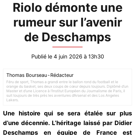
Riolo démonte une
rumeur sur l’avenir
de Deschamps
Publié le 4 juin 2026 à 13h30
Thomas Bourseau
-
Rédacteur
Féru de sport, Thomas a grandi entre le ballon rond du football et le
orange du basket, ses deux coups de cœur depuis toujours. Diplômé d’un
Master et d’une Licence à l’Institut Européen du Journalisme de Paris, il
suit toujours de très près les aventures d’Arsenal et des Los Angeles
Lakers.
Une histoire qui se sera étalée sur plus
d’une décennie. L’héritage laissé par Didier
Deschamps en équipe de France est