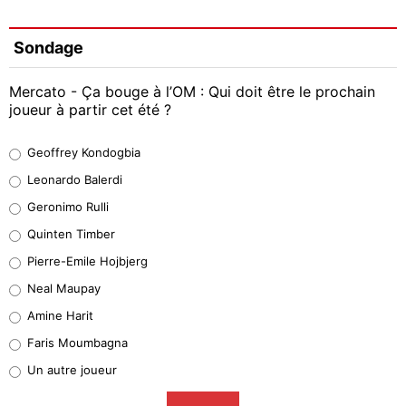
Sondage
Mercato - Ça bouge à l’OM : Qui doit être le prochain
joueur à partir cet été ?
Geoffrey Kondogbia
Geoffrey Kondogbia
38%
Leonardo Balerdi
Leonardo Balerdi
Geronimo Rulli
32%
Quinten Timber
Geronimo Rulli
Pierre-Emile Hojbjerg
4%
Neal Maupay
Quinten Timber
Amine Harit
1%
Faris Moumbagna
Pierre-Emile Hojbjerg
Un autre joueur
9%