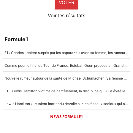
VOTER
Neal Maupay
4%
Voir les résultats
Amine Harit
3%
Faris Moumbagna
Formule1
4%
F1 : Charles Leclerc surpris par les paparazzis avec sa femme, les rumeurs étaient vraies !
Un autre joueur
5%
Comme pour le final du Tour de France, Esteban Ocon propose un Grand Prix de Formule 1 à Paris : «Autour de l’Arc de Triomphe, ce serait génial» !
1459 personnes ont participé aux votes.
Nouvelle rumeur autour de la santé de Michael Schumacher : Sa femme Corinna sort du silence
F1 - Lewis Hamilton victime de harcèlement, la discipline qui lui a évité le pire : «J'aurais probablement mal tourné»
Lewis Hamilton : Le talent inattendu dévoilé sur les réseaux sociaux qui a impressionné Kim Kardashian pendant leurs vacances en amoureux !
NEWS FORMULE1