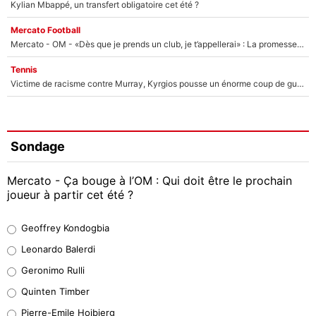
Kylian Mbappé, un transfert obligatoire cet été ?
Mercato Football
Mercato - OM - «Dès que je prends un club, je t’appellerai» : La promesse de Marcelino au moment de claquer la porte
Tennis
Victime de racisme contre Murray, Kyrgios pousse un énorme coup de gueule !
Sondage
Mercato - Ça bouge à l’OM : Qui doit être le prochain
joueur à partir cet été ?
Geoffrey Kondogbia
Geoffrey Kondogbia
38%
Leonardo Balerdi
Leonardo Balerdi
Geronimo Rulli
32%
Quinten Timber
Geronimo Rulli
Pierre-Emile Hojbjerg