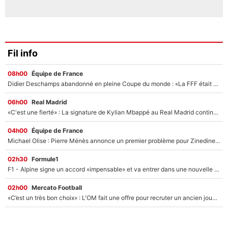
Fil info
08h00
Équipe de France
Didier Deschamps abandonné en pleine Coupe du monde : «La FFF était déjà passée à Zinedine Zidane»
06h00
Real Madrid
«C'est une fierté» : La signature de Kylian Mbappé au Real Madrid continue de régaler l'Espagne
04h00
Équipe de France
Michael Olise : Pierre Ménès annonce un premier problème pour Zinedine Zidane en équipe de France
02h30
Formule1
F1 - Alpine signe un accord «impensable» et va entrer dans une nouvelle dimension : Grande nouvelle pour Pierre Gasly !
02h00
Mercato Football
«C’est un très bon choix» : L'OM fait une offre pour recruter un ancien joueur du PSG... et c'est validé dans l'After Foot !