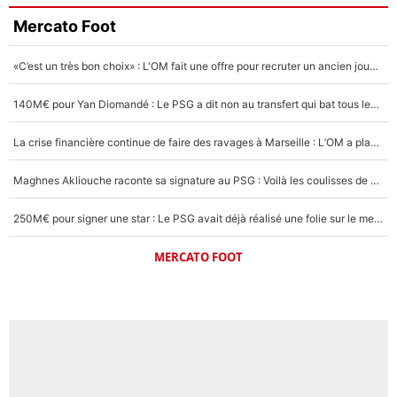
Mercato Foot
«C’est un très bon choix» : L'OM fait une offre pour recruter un ancien joueur du PSG... et c'est validé dans l'After Foot !
140M€ pour Yan Diomandé : Le PSG a dit non au transfert qui bat tous les records sur le mercato
La crise financière continue de faire des ravages à Marseille : L’OM a placé 12 joueurs sur le marché des transferts… et ça pourrait lui rapporter près de 100M€ !
Maghnes Akliouche raconte sa signature au PSG : Voilà les coulisses de son transfert de rêve à 50M€
250M€ pour signer une star : Le PSG avait déjà réalisé une folie sur le mercato bien avant Neymar !
MERCATO FOOT