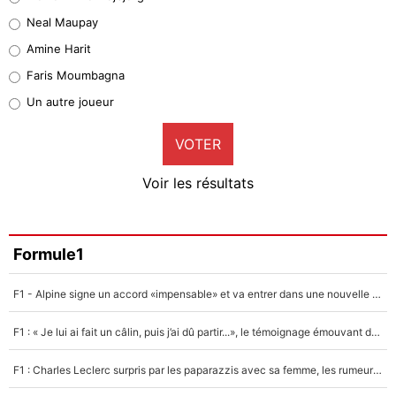
5%
Neal Maupay
Quinten Timber
Amine Harit
1%
Faris Moumbagna
Pierre-Emile Hojbjerg
Un autre joueur
9%
VOTER
Neal Maupay
4%
Voir les résultats
Amine Harit
3%
Faris Moumbagna
Formule1
5%
F1 - Alpine signe un accord «impensable» et va entrer dans une nouvelle dimension : Grande nouvelle pour Pierre Gasly !
Un autre joueur
5%
F1 : « Je lui ai fait un câlin, puis j’ai dû partir...», le témoignage émouvant de Max Verstappen sur sa fille
1547 personnes ont participé aux votes.
F1 : Charles Leclerc surpris par les paparazzis avec sa femme, les rumeurs étaient vraies !