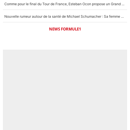
Comme pour le final du Tour de France, Esteban Ocon propose un Grand Prix de Formule 1 à Paris : «Autour de l’Arc de Triomphe, ce serait génial» !
Nouvelle rumeur autour de la santé de Michael Schumacher : Sa femme Corinna sort du silence
NEWS FORMULE1