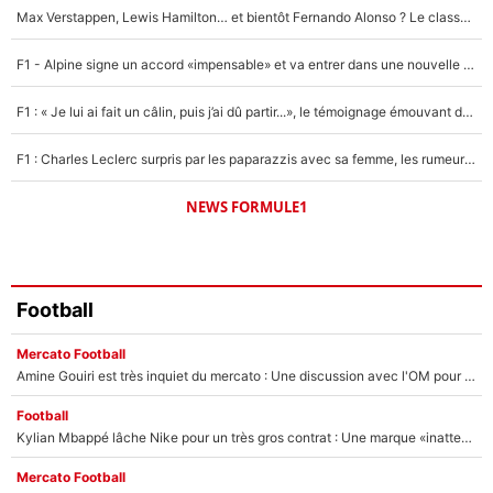
5%
Max Verstappen, Lewis Hamilton… et bientôt Fernando Alonso ? Le classement des pilotes les mieux payés en Formule 1 risque de changer !
1676 personnes ont participé aux votes.
F1 - Alpine signe un accord «impensable» et va entrer dans une nouvelle dimension : Grande nouvelle pour Pierre Gasly !
F1 : « Je lui ai fait un câlin, puis j’ai dû partir...», le témoignage émouvant de Max Verstappen sur sa fille
F1 : Charles Leclerc surpris par les paparazzis avec sa femme, les rumeurs étaient vraies !
NEWS FORMULE1
Football
Mercato Football
Amine Gouiri est très inquiet du mercato : Une discussion avec l'OM pour acter son transfert !
Football
Kylian Mbappé lâche Nike pour un très gros contrat : Une marque «inattendue» va frapper très fort
Mercato Football