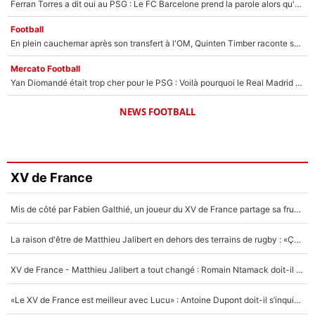
Ferran Torres a dit oui au PSG : Le FC Barcelone prend la parole alors qu'un transfert de l'attaquant espagnol prend forme
Football
En plein cauchemar après son transfert à l'OM, Quinten Timber raconte ses doutes après sa signature à Marseille
Mercato Football
Yan Diomandé était trop cher pour le PSG : Voilà pourquoi le Real Madrid a accepté de payer la somme record de 140M€ pour boucler son transfert !
NEWS FOOTBALL
XV de France
Mis de côté par Fabien Galthié, un joueur du XV de France partage sa frustration : «ils ne me l’ont pas dit tout de suite»
La raison d'être de Matthieu Jalibert en dehors des terrains de rugby : «Ça m'atteint autant que si tu touches à un membre de ma famille»
XV de France - Matthieu Jalibert a tout changé : Romain Ntamack doit-il s’inquiéter pour sa place à un an de la Coupe du monde ?
«Le XV de France est meilleur avec Lucu» : Antoine Dupont doit-il s’inquiéter pour sa place ?