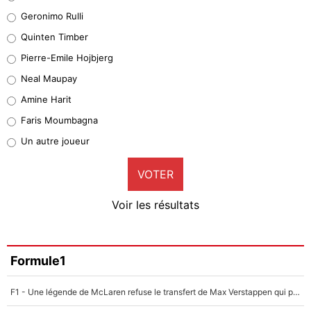
Leonardo Balerdi
Geronimo Rulli
32%
Quinten Timber
Geronimo Rulli
Pierre-Emile Hojbjerg
5%
Neal Maupay
Quinten Timber
Amine Harit
1%
Faris Moumbagna
Pierre-Emile Hojbjerg
Un autre joueur
9%
VOTER
Neal Maupay
4%
Voir les résultats
Amine Harit
3%
Faris Moumbagna
Formule1
4%
F1 - Une légende de McLaren refuse le transfert de Max Verstappen qui pourrait «faire des vagues» et plomber l'ambiance dans l'équipe
Un autre joueur