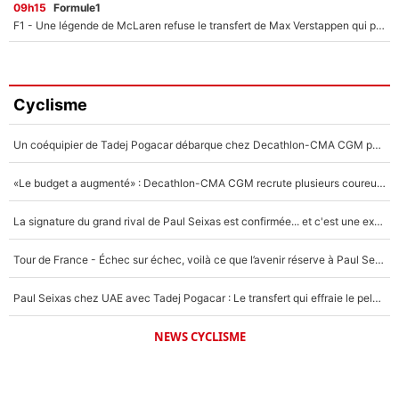
09h15
Formule1
F1 - Une légende de McLaren refuse le transfert de Max Verstappen qui pourrait «faire des vagues» et plomber l'ambiance dans l'équipe
Cyclisme
Un coéquipier de Tadej Pogacar débarque chez Decathlon-CMA CGM pour épauler Paul Seixas : «Mes meilleures années sont à venir»
«Le budget a augmenté» : Decathlon-CMA CGM recrute plusieurs coureurs pour offrir à Paul Seixas une équipe pour gagner le Tour de France 2027
La signature du grand rival de Paul Seixas est confirmée... et c'est une excellente nouvelle pour l'équipe Decathlon-CMA CGM !
Tour de France - Échec sur échec, voilà ce que l’avenir réserve à Paul Seixas : «Tant qu’il y aura un Pogacar comme celui-là...»
Paul Seixas chez UAE avec Tadej Pogacar : Le transfert qui effraie le peloton, «c’est la pire des choses qui puisse arriver»
NEWS CYCLISME