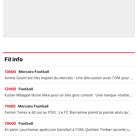
Fil info
13h00
Mercato Football
Amine Gouiri est très inquiet du mercato : Une discussion avec l'OM pour acter son transfert !
12h00
Football
Kylian Mbappé lâche Nike pour un très gros contrat : Une marque «inattendue» va frapper très fort
11h00
Mercato Football
Ferran Torres a dit oui au PSG : Le FC Barcelone prend la parole alors qu'un transfert de l'attaquant espagnol prend forme
10h00
Football
En plein cauchemar après son transfert à l'OM, Quinten Timber raconte ses doutes après sa signature à Marseille