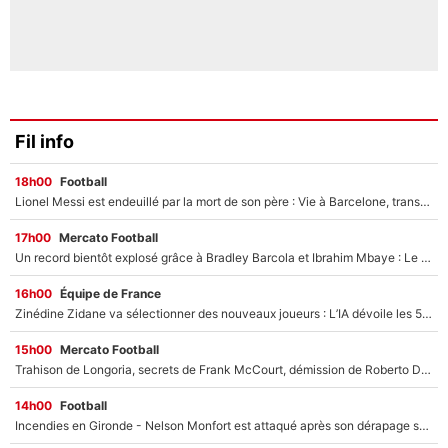
Fil info
18h00
Football
Lionel Messi est endeuillé par la mort de son père : Vie à Barcelone, transfert au PSG... voilà comment Jorge Messi a joué un rôle essentiel dans sa carrière !
17h00
Mercato Football
Un record bientôt explosé grâce à Bradley Barcola et Ibrahim Mbaye : Le PSG sur le point de réaliser un mercato historique ?
16h00
Équipe de France
Zinédine Zidane va sélectionner des nouveaux joueurs : L’IA dévoile les 5 cracks qui pourraient rapidement le rejoindre en équipe de France !
15h00
Mercato Football
Trahison de Longoria, secrets de Frank McCourt, démission de Roberto De Zerbi : Medhi Benatia se lâche sur son départ de l'OM et fait d'importantes révélations
14h00
Football
Incendies en Gironde - Nelson Monfort est attaqué après son dérapage sur CNews : «Et lui, il prend combien pour parler dans un studio climatisé?»