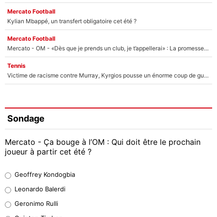
Mercato Football
Kylian Mbappé, un transfert obligatoire cet été ?
Mercato Football
Mercato - OM - «Dès que je prends un club, je t’appellerai» : La promesse de Marcelino au moment de claquer la porte
Tennis
Victime de racisme contre Murray, Kyrgios pousse un énorme coup de gueule !
Sondage
Mercato - Ça bouge à l’OM : Qui doit être le prochain
joueur à partir cet été ?
Geoffrey Kondogbia
Geoffrey Kondogbia
38%
Leonardo Balerdi
Leonardo Balerdi
Geronimo Rulli
32%