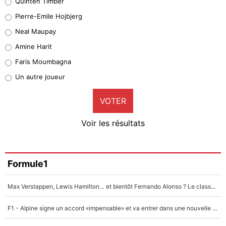
Quinten Timber
Geronimo Rulli
Pierre-Emile Hojbjerg
5%
Neal Maupay
Quinten Timber
Amine Harit
1%
Faris Moumbagna
Pierre-Emile Hojbjerg
Un autre joueur
9%
VOTER
Neal Maupay
4%
Voir les résultats
Amine Harit
3%
Faris Moumbagna
Formule1
4%
Max Verstappen, Lewis Hamilton… et bientôt Fernando Alonso ? Le classement des pilotes les mieux payés en Formule 1 risque de changer !
Un autre joueur
5%
F1 - Alpine signe un accord «impensable» et va entrer dans une nouvelle dimension : Grande nouvelle pour Pierre Gasly !
1650 personnes ont participé aux votes.