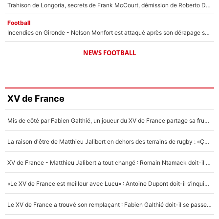
Trahison de Longoria, secrets de Frank McCourt, démission de Roberto De Zerbi : Medhi Benatia se lâche sur son départ de l'OM et fait d'importantes révélations
Football
Incendies en Gironde - Nelson Monfort est attaqué après son dérapage sur CNews : «Et lui, il prend combien pour parler dans un studio climatisé?»
NEWS FOOTBALL
XV de France
Mis de côté par Fabien Galthié, un joueur du XV de France partage sa frustration : «ils ne me l’ont pas dit tout de suite»
La raison d'être de Matthieu Jalibert en dehors des terrains de rugby : «Ça m'atteint autant que si tu touches à un membre de ma famille»
XV de France - Matthieu Jalibert a tout changé : Romain Ntamack doit-il s’inquiéter pour sa place à un an de la Coupe du monde ?
«Le XV de France est meilleur avec Lucu» : Antoine Dupont doit-il s’inquiéter pour sa place ?
Le XV de France a trouvé son remplaçant : Fabien Galthié doit-il se passer d'Antoine Dupont ?