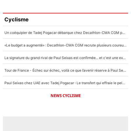
Cyclisme
Un coéquipier de Tadej Pogacar débarque chez Decathlon-CMA CGM pour épauler Paul Seixas : «Mes meilleures années sont à venir»
«Le budget a augmenté» : Decathlon-CMA CGM recrute plusieurs coureurs pour offrir à Paul Seixas une équipe pour gagner le Tour de France 2027
La signature du grand rival de Paul Seixas est confirmée... et c'est une excellente nouvelle pour l'équipe Decathlon-CMA CGM !
Tour de France - Échec sur échec, voilà ce que l’avenir réserve à Paul Seixas : «Tant qu’il y aura un Pogacar comme celui-là...»
Paul Seixas chez UAE avec Tadej Pogacar : Le transfert qui effraie le peloton, «c’est la pire des choses qui puisse arriver»
NEWS CYCLISME