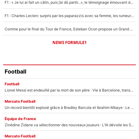
F1 : « Je lui ai fait un câlin, puis j’ai dû partir...», le témoignage émouvant de Max Verstappen sur sa fille
F1 : Charles Leclerc surpris par les paparazzis avec sa femme, les rumeurs étaient vraies !
Comme pour le final du Tour de France, Esteban Ocon propose un Grand Prix de Formule 1 à Paris : «Autour de l’Arc de Triomphe, ce serait génial» !
NEWS FORMULE1
Football
Football
Lionel Messi est endeuillé par la mort de son père : Vie à Barcelone, transfert au PSG... voilà comment Jorge Messi a joué un rôle essentiel dans sa carrière !
Mercato Football
Un record bientôt explosé grâce à Bradley Barcola et Ibrahim Mbaye : Le PSG sur le point de réaliser un mercato historique ?
Équipe de France
Zinédine Zidane va sélectionner des nouveaux joueurs : L’IA dévoile les 5 cracks qui pourraient rapidement le rejoindre en équipe de France !
Mercato Football