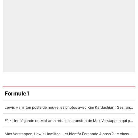
Formule1
Lewis Hamilton poste de nouvelles photos avec Kim Kardashian : Ses fans le voient déjà redevenir champion du monde de F1 grâce à elle !
F1 - Une légende de McLaren refuse le transfert de Max Verstappen qui pourrait «faire des vagues» et plomber l'ambiance dans l'équipe
Max Verstappen, Lewis Hamilton… et bientôt Fernando Alonso ? Le classement des pilotes les mieux payés en Formule 1 risque de changer !