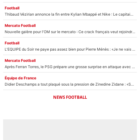
Football
Thibaud Vézirian annonce la fin entre Kylian Mbappé et Nike : Le capitaine de l'équipe de France lui répond sur Instagram !
Mercato Football
Nouvelle galère pour l'OM sur le mercato : Ce crack français veut rejoindre le PSG, il a déjà donné son accord pour signer à Paris !
Football
L'EQUIPE du Soir ne paye pas assez bien pour Pierre Ménès : «Je ne vais pas m’user la santé pour gagner 200 ou 300€»
Mercato Football
Après Ferran Torres, le PSG prépare une grosse surprise en attaque avec un joueur que vous connaissez déjà !
Équipe de France
Didier Deschamps a tout plaqué sous la pression de Zinedine Zidane : «Sans ça, il aurait continué en équipe de France»
NEWS FOOTBALL