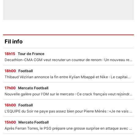
Fil info
18h15
Tour de France
Decathlon-CMA CGM veut recruter un coureur de renom : Un nouveau renfort important arrive pour Paul Seixas ?
18h00
Football
Thibaud Vézirian annonce la fin entre Kylian Mbappé et Nike : Le capitaine de l'équipe de France lui répond sur Instagram !
17h00
Mercato Football
Nouvelle galère pour l'OM sur le mercato : Ce crack français veut rejoindre le PSG, il a déjà donné son accord pour signer à Paris !
16h00
Football
L'EQUIPE du Soir ne paye pas assez bien pour Pierre Ménès : «Je ne vais pas m’user la santé pour gagner 200 ou 300€»
15h00
Mercato Football
Après Ferran Torres, le PSG prépare une grosse surprise en attaque avec un joueur que vous connaissez déjà !