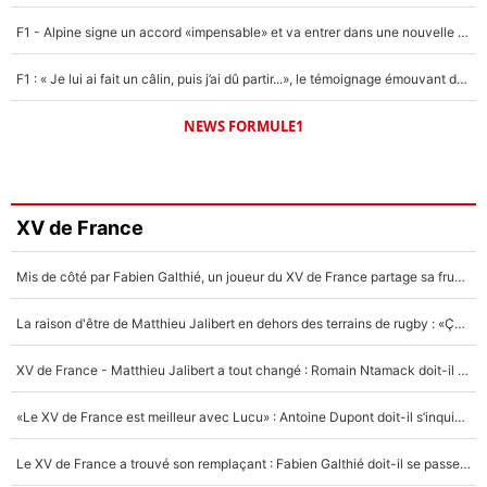
F1 - Alpine signe un accord «impensable» et va entrer dans une nouvelle dimension : Grande nouvelle pour Pierre Gasly !
F1 : « Je lui ai fait un câlin, puis j’ai dû partir...», le témoignage émouvant de Max Verstappen sur sa fille
NEWS FORMULE1
XV de France
Mis de côté par Fabien Galthié, un joueur du XV de France partage sa frustration : «ils ne me l’ont pas dit tout de suite»
La raison d'être de Matthieu Jalibert en dehors des terrains de rugby : «Ça m'atteint autant que si tu touches à un membre de ma famille»
XV de France - Matthieu Jalibert a tout changé : Romain Ntamack doit-il s’inquiéter pour sa place à un an de la Coupe du monde ?
«Le XV de France est meilleur avec Lucu» : Antoine Dupont doit-il s’inquiéter pour sa place ?
Le XV de France a trouvé son remplaçant : Fabien Galthié doit-il se passer d'Antoine Dupont ?