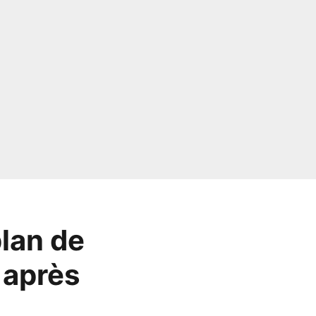
lan de
t après