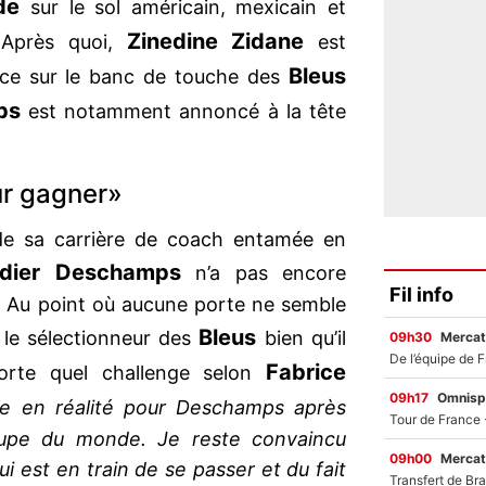
nde
sur le sol américain, mexicain et
Zinedine Zidane
. Après quoi,
est
Bleus
ace sur le banc de touche des
ps
est notamment annoncé à la tête
ur gagner»
e de sa carrière de coach entamée en
idier Deschamps
n’a pas encore
Fil info
 Au point où aucune porte ne semble
Bleus
r le sélectionneur des
bien qu’il
09h30
Mercat
Fabrice
porte quel challenge selon
09h17
Omnisp
le en réalité pour Deschamps après
oupe du monde. Je reste convaincu
09h00
Mercat
 est en train de se passer et du fait