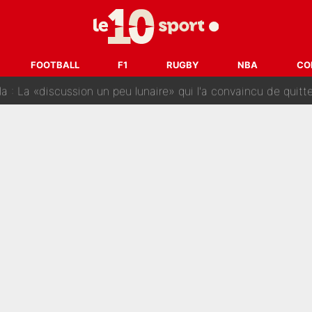
 pont d’or en Arabie saoudite : Didier Deschamps a donné sa
hec, voilà ce que l’avenir réserve à Paul Seixas : «Tant qu’il y
FOOTBALL
F1
RUGBY
NBA
CO
: La «discussion un peu lunaire» qui l'a convaincu de quitter le PS
oueurs» : Le mercato du PSG va faire des victimes dans l'effe
 ne vienne pas» : Le soulagement de l'After Foot après le trans