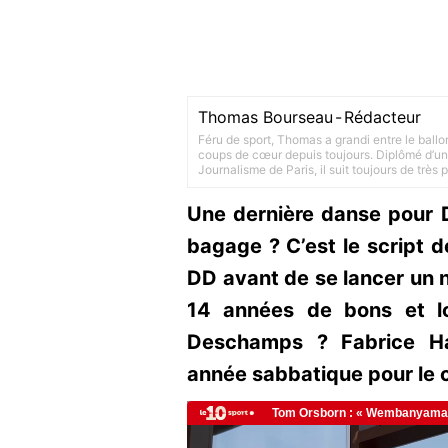
Thomas Bourseau
-
Rédacteur
Féru de sport, Thomas a grandi entre le ballo
coups de cœur depuis toujours. Diplômé d’un 
Journalisme de Paris, il suit toujours de très
Une dernière danse pour 
bagage ? C’est le script
DD avant de se lancer un n
14 années de bons et lo
Deschamps ? Fabrice Ha
année sabbatique pour le