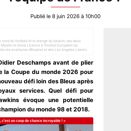
Publié le 8 juin 2026 à 10h00
n rond du football et le orange du basket, ses deux
Master et d’une Licence à l’Institut Européen du
 près les aventures d’Arsenal et des Los Angeles Lakers.
Didier Deschamps avant de plier
 de la Coupe du monde 2026 pour
ouveau défi loin des Bleus après
yaux services. Quel défi pour
wkins évoque une potentielle
 champion du monde 98 et 2018.