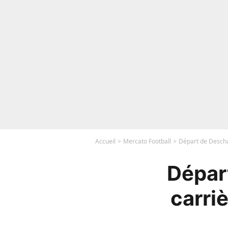
Accueil
Mercato Football
Départ de Descham
Dépar
carriè