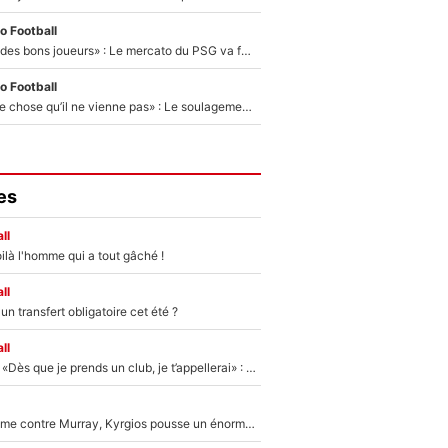
o Football
«Ça peut attirer des bons joueurs» : Le mercato du PSG va faire des victimes dans l'effectif de Luis Enrique ?
o Football
«C’est une bonne chose qu’il ne vienne pas» : Le soulagement de l'After Foot après le transfert avorté de Yan Diomandé au PSG
es
ll
ilà l'homme qui a tout gâché !
ll
n transfert obligatoire cet été ?
ll
Mercato - OM - «Dès que je prends un club, je t’appellerai» : La promesse de Marcelino au moment de claquer la porte
Victime de racisme contre Murray, Kyrgios pousse un énorme coup de gueule !