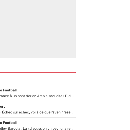
o Football
De l’équipe de France à un pont d’or en Arabie saoudite : Didier Deschamps a donné sa réponse !
ort
Tour de France - Échec sur échec, voilà ce que l’avenir réserve à Paul Seixas : «Tant qu’il y aura un Pogacar comme celui-là...»
o Football
Transfert de Bradley Barcola : La «discussion un peu lunaire» qui l'a convaincu de quitter le PSG, son entourage est pointé du doigt