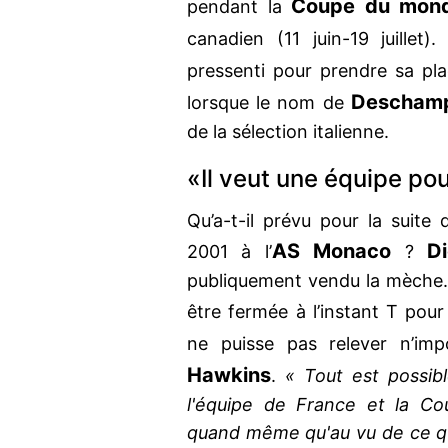
Coupe du mo
pendant la
canadien (11 juin-19 juillet)
pressenti pour prendre sa pl
Descham
lorsque le nom de
de la sélection italienne.
«Il veut une équipe po
Qu’a-t-il prévu pour la suit
AS Monaco
D
2001 à l’
?
publiquement vendu la mèche.
être fermée à l’instant T pou
ne puisse pas relever n’im
Hawkins
.
« Tout est possib
l'équipe de France et la C
quand même qu'au vu de ce qui