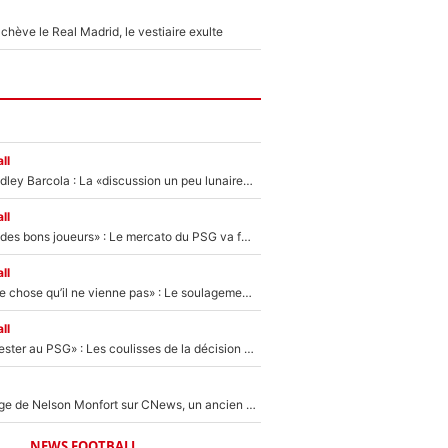
hève le Real Madrid, le vestiaire exulte
ll
Transfert de Bradley Barcola : La «discussion un peu lunaire» qui l'a convaincu de quitter le PSG, son entourage est pointé du doigt
ll
«Ça peut attirer des bons joueurs» : Le mercato du PSG va faire des victimes dans l'effectif de Luis Enrique ?
ll
«C’est une bonne chose qu’il ne vienne pas» : Le soulagement de l'After Foot après le transfert avorté de Yan Diomandé au PSG
ll
«Il a décidé de rester au PSG» : Les coulisses de la décision de Lucas Chevalier pour son transfert
Après le dérapage de Nelson Monfort sur CNews, un ancien journaliste de France Télévisions relance la polémique sur les incendies en Gironde
NEWS FOOTBALL