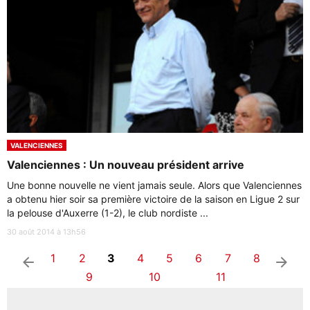
VALENCIENNES
Valenciennes : Un nouveau président arrive
Une bonne nouvelle ne vient jamais seule. Alors que Valenciennes
a obtenu hier soir sa première victoire de la saison en Ligue 2 sur
la pelouse d'Auxerre (1-2), le club nordiste ...
30 août 2014 à 13h56
1
2
3
4
5
6
7
8
arrow_left
arrow_right
9
10
11