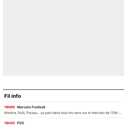
Fil info
19h00
Mercato Football
Medina, Rulli, Paixao... ça part dans tous les sens sur le mercato de l'OM : Frank McCourt va enfin récupérer l'argent qu'il attend ?
18h30
PSG